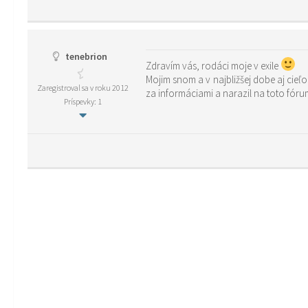
tenebrion
Zdravím vás, rodáci moje v exile
Mojim snom a v najbližšej dobe aj cieľ
Zaregistroval sa v roku 2012
za informáciami a narazil na toto fóru
Príspevky: 1