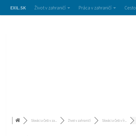
EXIL.SK
Život v zahraničí
Práca v zahraničí
Cesto
Slováci a Češi v za...
Život v zahraničí
Slováci a Češi v Ír...