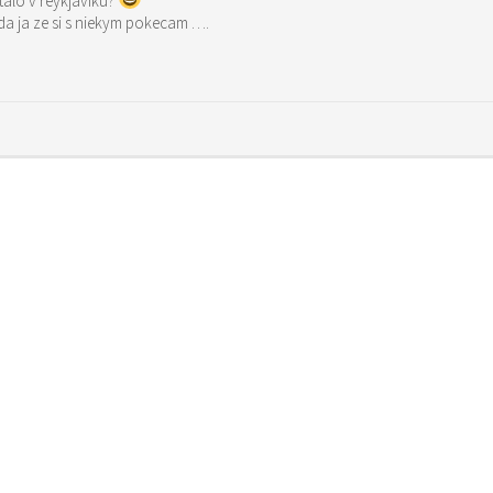
talo v reykjaviku?
oda ja ze si s niekym pokecam ….