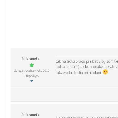
bruneta
tak na letnu pracu pre babu by som tiez
kolko ich tu je) alebo v neakej upratovacej firme napr: (iss.is, bgt.is, raesting.is…atd. ) skor ako v neakej rybarni (podla mn
Zaregistroval sa v roku 2010
takze vela stastia pri hladani.
Príspevky: 5
bruneta