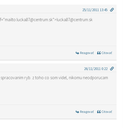
25/11/2011 13:45
m rada, ozvite sa mi na href=“mailto:lucka87@centrum.sk“>lucka87@centrum.sk
Reagovať
Citovať
26/11/2011 0:22
Reagovať
Citovať