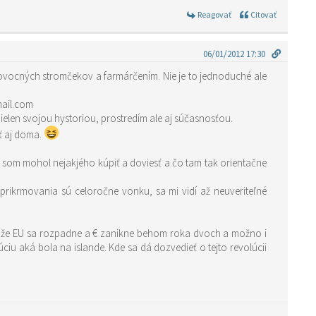
Reagovať
Citovať
06/01/2012 17:30
ím ovocných stromčekov a farmárčením. Nie je to jednoduché ale
kaki@gmail.com
ielen svojou hystoriou, prostredím ale aj súčasnosťou.
ť aj doma.
y som mohol nejakjého kúpiť a doviesť a čo tam tak orientačne
 prikrmovania sú celoročne vonku, sa mi vidí až neuveriteľné
 pretože EU sa rozpadne a € zanikne behom roka dvoch a možno i
u aká bola na islande. Kde sa dá dozvedieť o tejto revolúcii