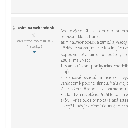
asimina webnode sk
Ahojte všetci. Objavil som toto forum 
prežívam. Moja stránka je
Zaregistroval sa v roku 2012
Príspevky: 2
Už dávno sa zaujímam o fascinujúcu kra
Kupodivu nežiadam o pomoc že by som c
Zaujali ma 3 veci:
1. Islandské kone poníky mimochodníky
stojí?
2. Islandské ovce sú na nete veľmi vy
vzhľadom k polohe islandu. Majú vraj 
Viete akým spôsobom by som mohol neja
3. Islandská revolúcie. Prežil to tam 
skôr… Kríza bude preto taká aká ešte 
viacej? U nás je zrejme informačné e