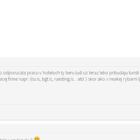
 odporucala pracu v hoteloch ty beru ludi uz teraz lebo pribudaju turisti 
a je to dost namahava praca ale to je len moj nazor)