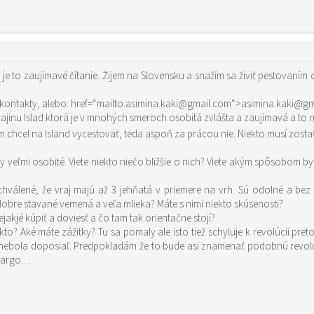
a je to zaujímavé čítanie. Žijem na Slovensku a snažím sa živiť pestovan
asimina.webnode.sk a tam sú aj všetky kontakty, alebo: href=“mailto:asimina.kaki@gmail.com“>asimina.
jinu Islad ktorá je v mnohých smeroch osobitá zvlášta a zaujímavá a to n
hcel na Island vycestovať, teda aspoň za prácou nie. Niekto musí zosta
 veľmi osobité. Viete niekto niečo bližšie o nich? Viete akým spôsobom b
chválené, že vraj majú až 3 jehňatá v priemere na vrh. Sú odolné a bez
dobre stavané vemená a veľa mlieka? Máte s nimi niekto skúsenosti?
kjé kúpiť a doviesť a čo tam tak orientačne stojí?
niekto? Aké máte zážitky? Tu sa pomaly ale isto tiež schyluje k revolúcii
nebola doposiaľ. Predpokladám že to bude asi znamenať podobnú revolúci
mbargo…