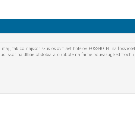
v maji, tak co najskor skus oslovit siet hotelov FOSSHOTEL na fosshote
cu ludi skor na dlhsie obdobia a o robote na farme pouvazuj, ked troch