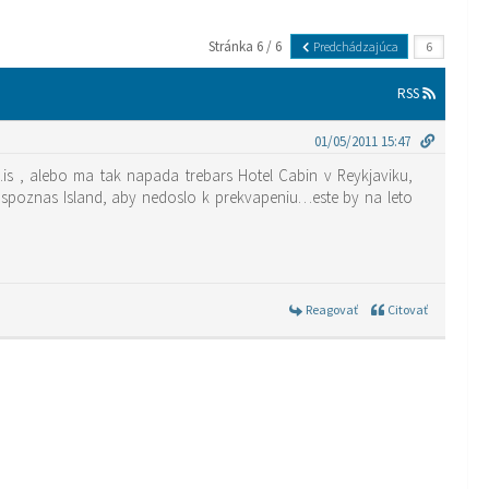
Stránka 6 / 6
Predchádzajúca
RSS
01/05/2011 15:47
l.is , alebo ma tak napada trebars Hotel Cabin v Reykjaviku,
u spoznas Island, aby nedoslo k prekvapeniu…este by na leto
Reagovať
Citovať