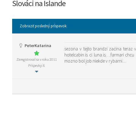
Slováci na Islande
Zobraziť posledný príspevok
PeterKatarina
sezona v tejto brandzi zacina teraz 
hotelcabin.is ci luna.is….farmari ch
Zaregistroval sa v roku 2011
mozno bol job niekde v rybarni…
Príspevky: 6