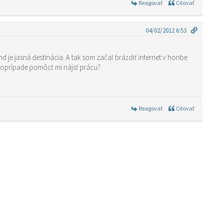
Reagovať
Citovať
04/02/2012 6:53
d je jasná destinácia. A tak som začal brázdiť internet v honbe
 poprípade pomôcť mi nájsť prácu?
Reagovať
Citovať