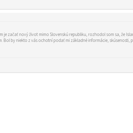
om je začať nový život mimo Slovenskú republiku, rozhodol som sa, že Islan
m. Bol by niekto z vás ochotní podať mi základné informácie, skúsenosti,