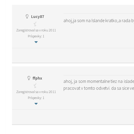
Lucy87
ahoj,ja som na Islande kratko,a rada 
Zaregistroval sa v roku 2011
Príspevky: 1
ffphx
ahoj, ja som momentalne tiez na islade, chodievam sem na sluzobky. moja praca je istym sposobom spojena so spracovanim ryb. z toho co som videl, nikomu neodporucam
pracovat v tomto odvetvi. da sa sice ve
Zaregistroval sa v roku 2011
Príspevky: 1