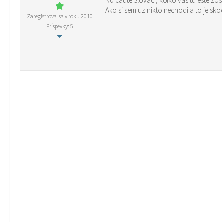
No caute Slovaci, kolko vas tu este zos
Ako si sem uz nikto nechodi a to je sk
Zaregistroval sa v roku 2010
Príspevky: 5