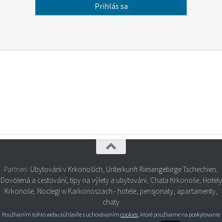
Partneri:
Ubytování v Krkonoších
,
Unterkunft Riesengebirge Tschechien
,
Dovolená a cestování, tipy na výlety a ubytování
,
Chata Krkonoše
,
Hotely
Krkonoše
,
Noclegi w Karkonoszach - hotele, pensjonaty, apartamenty,
chaty
Používaním tohto webu súhlasíte s uchovávaním
cookies
, ktoré používame na poskytovanie