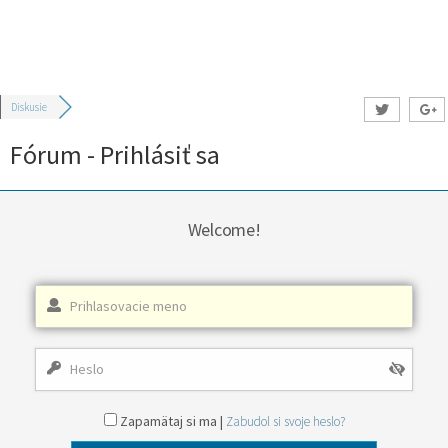
Diskusie
Fórum - Prihlásiť sa
Welcome!
Zapamätaj si ma |
Zabudol si svoje heslo?