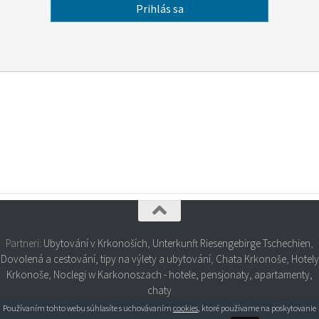
Partneri:
Ubytování v Krkonoších
,
Unterkunft Riesengebirge Tschechien
,
Dovolená a cestování, tipy na výlety a ubytování
,
Chata Krkonoše
,
Hotely
Krkonoše
,
Noclegi w Karkonoszach - hotele, pensjonaty, apartamenty,
chaty
Používaním tohto webu súhlasíte s uchovávaním
cookies
, ktoré používame na poskytovanie