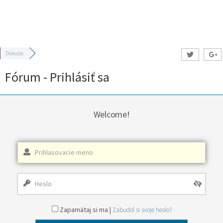
Diskusie
Fórum - Prihlásiť sa
Welcome!
Zapamätaj si ma |
Zabudol si svoje heslo?