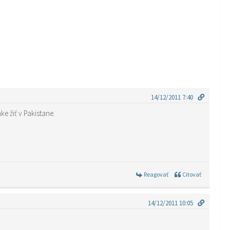
14/12/2011 7:40
Ahoj. Videl som tvoj odkaz , že ste v Pakistane. Ja nie som,som v SR. Len by ma zaujimalo ako je to po finčnej stranke žiť v Pakistane.
Reagovať
Citovať
14/12/2011 10:05