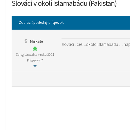
Slováci v okolí Islamabádu (Pakistan)
Zobraziť posledný príspevok
Mirkale
slovaci ..cesi ..okolo islamabadu ….nap
Zaregistroval sa v roku 2011
Príspevky: 7