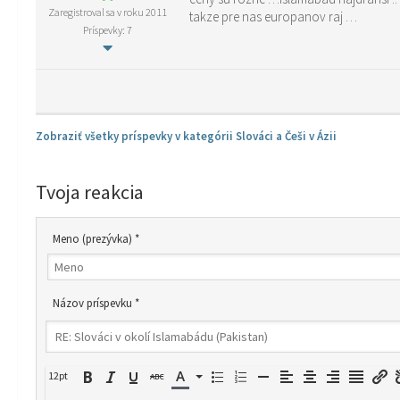
Zaregistroval sa v roku 2011
takze pre nas europanov raj …
Príspevky: 7
Zobraziť všetky príspevky v kategórii Slováci a Češi v Ázii
Tvoja reakcia
Meno (prezývka) *
Názov príspevku *
12pt