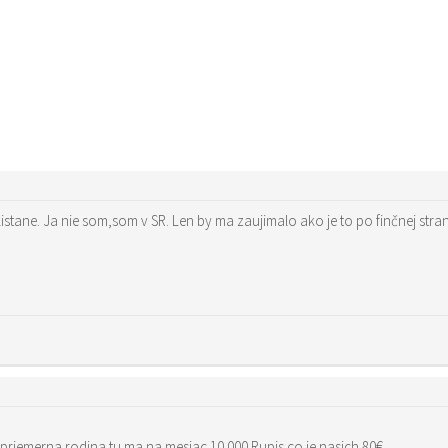
 priemerna rodina tu ma na mesiac 10 000 Rupis co je nasich 80€…