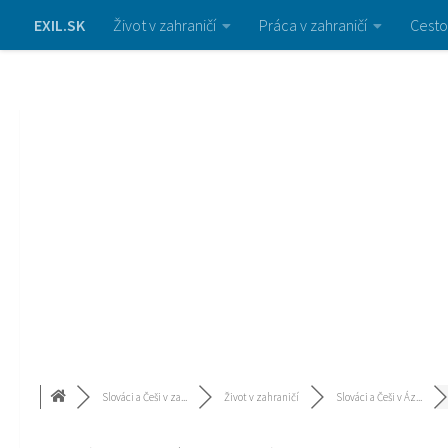
EXIL.SK
Život v zahraničí
Práca v zahraničí
Cesto
Slováci a Češi v za...
Život v zahraničí
Slováci a Češi v Áz...