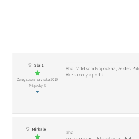
Slai1
Ake su ceny a pod. ?
Zaregistroval sa v roku 2010
Príspevky: 6
Mirkale
ahoj ,
ceny su rozne …Islamabad najdrahsi ..