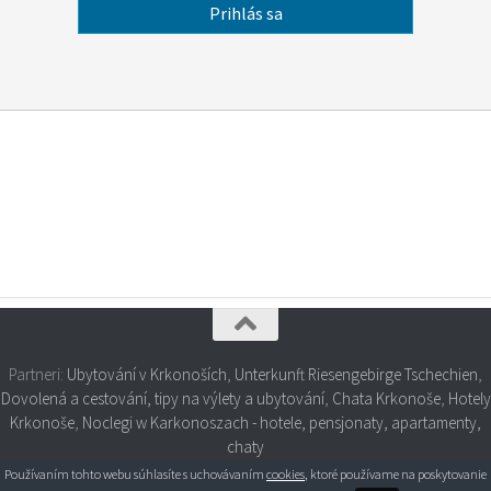
Partneri:
Ubytování v Krkonoších
,
Unterkunft Riesengebirge Tschechien
,
Dovolená a cestování, tipy na výlety a ubytování
,
Chata Krkonoše
,
Hotely
Krkonoše
,
Noclegi w Karkonoszach - hotele, pensjonaty, apartamenty,
chaty
Používaním tohto webu súhlasíte s uchovávaním
cookies
, ktoré používame na poskytovanie