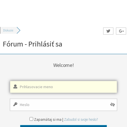
Diskusie
Fórum - Prihlásiť sa
Welcome!
Zapamätaj si ma |
Zabudol si svoje heslo?