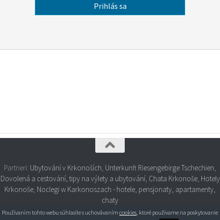
Partneri:
Ubytování v Krkonoších
,
Unterkunft Riesengebirge Tschechien
,
Dovolená a cestování, tipy na výlety a ubytování
,
Chata Krkonoše
,
Hotely
Krkonoše
,
Noclegi w Karkonoszach - hotele, pensjonaty, apartamenty,
chaty
Používaním tohto webu súhlasíte s uchovávaním
cookies
, ktoré používame na poskytovanie