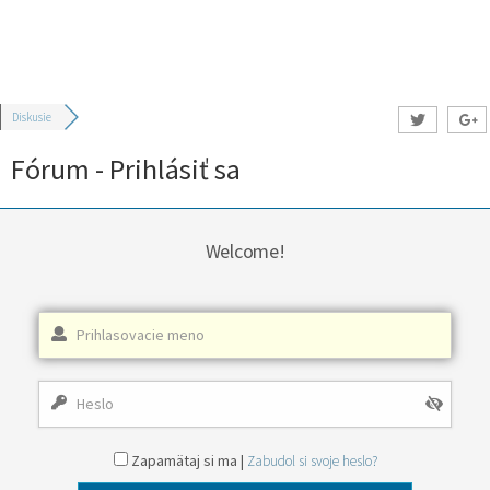
Diskusie
Fórum - Prihlásiť sa
Welcome!
Zapamätaj si ma |
Zabudol si svoje heslo?