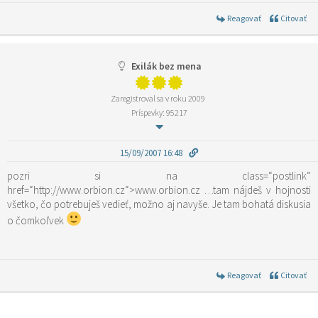
Reagovať
Citovať
Exilák bez mena
Zaregistroval sa v roku 2009
Príspevky: 95217
15/09/2007 16:48
pozri si na
class=“postlink“
href=“http://www.orbion.cz“>www.orbion.cz
…tam nájdeš v hojnosti
všetko, čo potrebuješ vedieť, možno aj navyše. Je tam bohatá diskusia
o čomkoľvek
Reagovať
Citovať