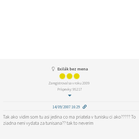
Exilák bez mena
Zaregistroval sa v roku 2009
Príspevky: 95217
14/09/2007 16:29
Tak ako vidim som tu asi jedina co ma priatela v tunisku ci ako????? To
ziadna neni vydata za tunisana?? tak to neverim