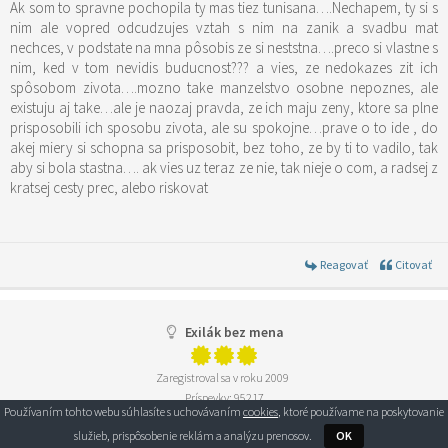
Ak som to spravne pochopila ty mas tiez tunisana….Nechapem, ty si s
nim ale vopred odcudzujes vztah s nim na zanik a svadbu mat
nechces, v podstate na mna pôsobis ze si neststna….preco si vlastne s
nim, ked v tom nevidis buducnost??? a vies, ze nedokazes zit ich
spôsobom zivota….mozno take manzelstvo osobne nepoznes, ale
existuju aj take…ale je naozaj pravda, ze ich maju zeny, ktore sa plne
prisposobili ich sposobu zivota, ale su spokojne…prave o to ide , do
akej miery si schopna sa prisposobit, bez toho, ze by ti to vadilo, tak
aby si bola stastna…. ak vies uz teraz ze nie, tak nieje o com, a radsej z
kratsej cesty prec, alebo riskovat
Reagovať
Citovať
Exilák bez mena
Zaregistroval sa v roku 2009
Príspevky: 95217
Používaním tohto webu súhlasíte s uchovávaním
cookies
, ktoré používame na poskytovanie
služieb, prispôsobenie reklám a analýzu prenosov.
OK