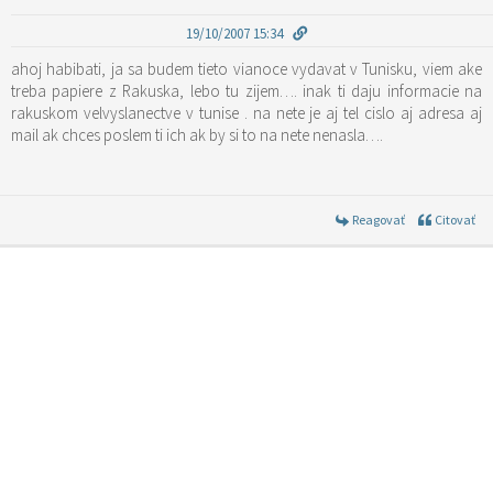
19/10/2007 15:34
ahoj habibati, ja sa budem tieto vianoce vydavat v Tunisku, viem ake
treba papiere z Rakuska, lebo tu zijem…. inak ti daju informacie na
rakuskom velvyslanectve v tunise . na nete je aj tel cislo aj adresa aj
mail ak chces poslem ti ich ak by si to na nete nenasla….
Reagovať
Citovať