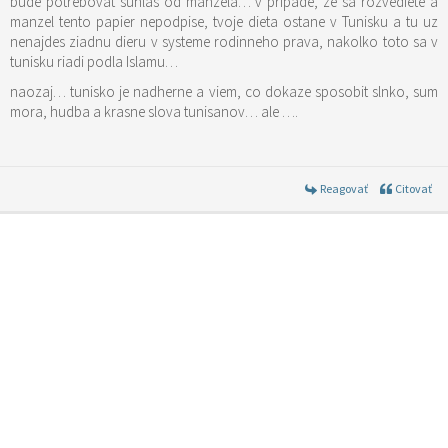
bude potrebovat suhlas od manzela… v pripade, ze sa rozvediete a
manzel tento papier nepodpise, tvoje dieta ostane v Tunisku a tu uz
nenajdes ziadnu dieru v systeme rodinneho prava, nakolko toto sa v
tunisku riadi podla Islamu…
naozaj… tunisko je nadherne a viem, co dokaze sposobit slnko, sum
mora, hudba a krasne slova tunisanov… ale ….
Reagovať
Citovať