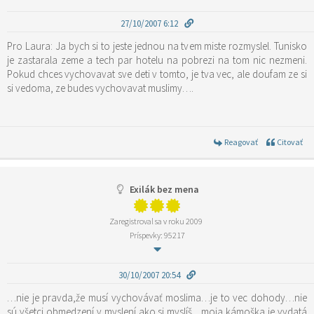
27/10/2007 6:12
Pro Laura: Ja bych si to jeste jednou na tvem miste rozmyslel. Tunisko
je zastarala zeme a tech par hotelu na pobrezi na tom nic nezmeni.
Pokud chces vychovavat sve deti v tomto, je tva vec, ale doufam ze si
si vedoma, ze budes vychovavat muslimy….
Reagovať
Citovať
Exilák bez mena
Zaregistroval sa v roku 2009
Príspevky: 95217
30/10/2007 20:54
…nie je pravda,že musí vychovávať moslima…je to vec dohody…nie
sú všetci obmedzení v myslení ako si myslíš…moja kámoška je vydatá