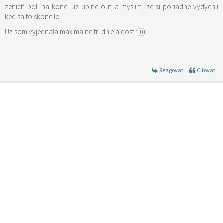
zenich boli na konci uz uplne out, a myslim, ze si poriadne vydychli
ked sa to skoncilo.
Uz som vyjednala maximalne tri dnie a dost :-)))
Reagovať
Citovať