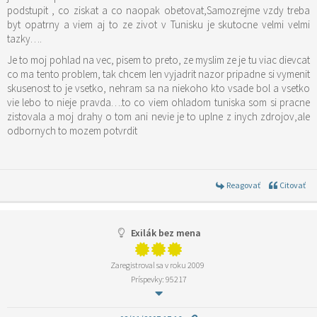
podstupit , co ziskat a co naopak obetovat,Samozrejme vzdy treba
byt opatrny a viem aj to ze zivot v Tunisku je skutocne velmi velmi
tazky….
Je to moj pohlad na vec, pisem to preto, ze myslim ze je tu viac dievcat
co ma tento problem, tak chcem len vyjadrit nazor pripadne si vymenit
skusenost to je vsetko, nehram sa na niekoho kto vsade bol a vsetko
vie lebo to nieje pravda….to co viem ohladom tuniska som si pracne
zistovala a moj drahy o tom ani nevie je to uplne z inych zdrojov,ale
odbornych to mozem potvrdit
Reagovať
Citovať
Exilák bez mena
Zaregistroval sa v roku 2009
Príspevky: 95217