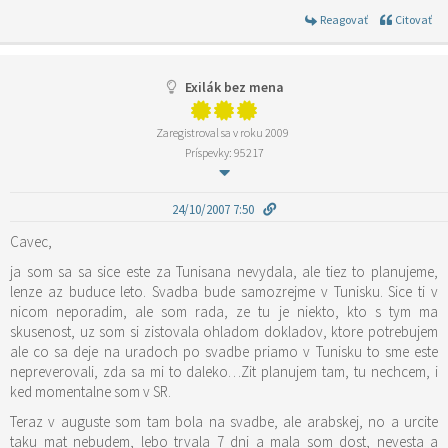
Reagovať
Citovať
Exilák bez mena
Zaregistroval sa v roku 2009
Príspevky: 95217
24/10/2007 7:50
Cavec,
ja som sa sa sice este za Tunisana nevydala, ale tiez to planujeme,
lenze az buduce leto. Svadba bude samozrejme v Tunisku. Sice ti v
nicom neporadim, ale som rada, ze tu je niekto, kto s tym ma
skusenost, uz som si zistovala ohladom dokladov, ktore potrebujem
ale co sa deje na uradoch po svadbe priamo v Tunisku to sme este
nepreverovali, zda sa mi to daleko…Zit planujem tam, tu nechcem, i
ked momentalne som v SR.
Teraz v auguste som tam bola na svadbe, ale arabskej, no a urcite
taku mat nebudem, lebo trvala 7 dni a mala som dost, nevesta a