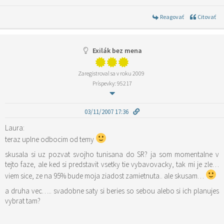
Reagovať
Citovať
Exilák bez mena
Zaregistroval sa v roku 2009
Príspevky: 95217
03/11/2007 17:36
Laura:
teraz uplne odbocim od temy
skusala si uz pozvat svojho tunisana do SR? ja som momentalne v
tejto faze, ale ked si predstavit vsetky tie vybavovacky, tak mi je zle…
viem sice, ze na 95% bude moja ziadost zamietnuta.. ale skusam…
a druha vec….. svadobne saty si beries so sebou alebo si ich planujes
vybrat tam?