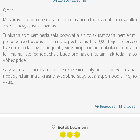
04/11/2007 11:26
Omri:
Mas pravdu v tom co si pisala, ale co mam na to povedat, ja to skratka
zivot….nevyskusas – nemas….
Tunisana som sem neskusala pozyvat a ani to skusat zatial nemienim,
pretoze ako hovoris sanca na uspech je asi tak 0,0001%jedine preco
by som chcela aby prisiel je aby videl moju rodinu, nakolko ho pozna
len mama, ale jednoduchsie bude pre nasich ist tam, ak teda na to
vôbec pride…
saty som zatial neriesila, ale asi si zozeniem saty odtial, zo SR ich tahat
nebudem.Tam maju krasne svadobne saty, teda aspon podla mojho
vkusu
Reagovať
Citovať
Exilák bez mena