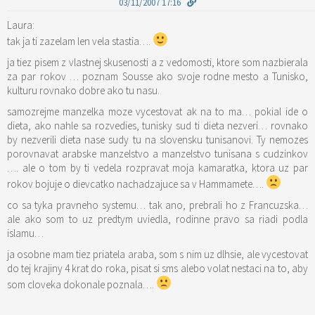
03/11/2007 17:16
Laura:
tak ja ti zazelam len vela stastia….
ja tiez pisem z vlastnej skusenosti a z vedomosti, ktore som nazbierala
za par rokov … poznam Sousse ako svoje rodne mesto a Tunisko,
kulturu rovnako dobre ako tu nasu.
samozrejme manzelka moze vycestovat ak na to ma… pokial ide o
dieta, ako nahle sa rozvedies, tunisky sud ti dieta nezveri… rovnako
by nezverili dieta nase sudy tu na slovensku tunisanovi. Ty nemozes
porovnavat arabske manzelstvo a manzelstvo tunisana s cudzinkov
…. ale o tom by ti vedela rozpravat moja kamaratka, ktora uz par
rokov bojuje o dievcatko nachadzajuce sa v Hammamete….
co sa tyka pravneho systemu… tak ano, prebrali ho z Francuzska…
ale ako som to uz predtym uviedla, rodinne pravo sa riadi podla
islamu…
ja osobne mam tiez priatela araba, som s nim uz dlhsie, ale vycestovat
do tej krajiny 4 krat do roka, pisat si sms alebo volat nestaci na to, aby
som cloveka dokonale poznala….