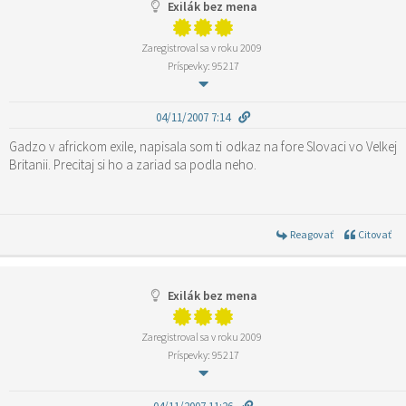
Exilák bez mena
Zaregistroval sa v roku 2009
Príspevky: 95217
04/11/2007 7:14
Gadzo v africkom exile, napisala som ti odkaz na fore Slovaci vo Velkej
Britanii. Precitaj si ho a zariad sa podla neho.
Reagovať
Citovať
Exilák bez mena
Zaregistroval sa v roku 2009
Príspevky: 95217