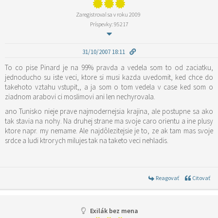
Zaregistroval sa v roku 2009
Príspevky: 95217
31/10/2007 18:11
To co pise Pinard je na 99% pravda a vedela som to od zaciatku,
jednoducho su iste veci, ktore si musi kazda uvedomit, ked chce do
takehoto vztahu vstupit,, a ja som o tom vedela v case ked som o
ziadnom arabovi ci moslimovi ani len nechyrovala.
ano Tunisko nieje prave najmodernejsia krajina, ale postupne sa ako
tak stavia na nohy. Na druhej strane ma svoje caro orientu a ine plusy
ktore napr. my nemame. Ale najdôlezitejsie je to, ze ak tam mas svoje
srdce a ludi ktrorych milujes tak na taketo veci nehladis.
Reagovať
Citovať
Exilák bez mena