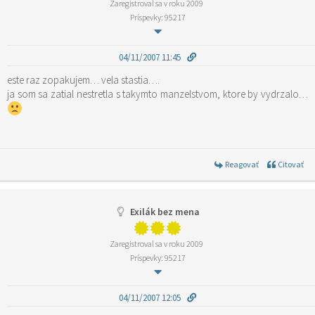
Zaregistroval sa v roku 2009
Príspevky: 95217
04/11/2007 11:45
este raz zopakujem… vela stastia….
ja som sa zatial nestretla s takymto manzelstvom, ktore by vydrzalo…
Reagovať
Citovať
Exilák bez mena
Zaregistroval sa v roku 2009
Príspevky: 95217
04/11/2007 12:05