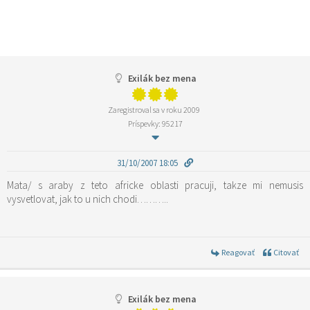
Exilák bez mena
Zaregistroval sa v roku 2009
Príspevky: 95217
31/10/2007 18:05
Mata/ s araby z teto africke oblasti pracuji, takze mi nemusis
vysvetlovat, jak to u nich chodi………..
Reagovať
Citovať
Exilák bez mena