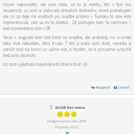
nicom neporadim, ale som rada, ze tu je niekto, kto s tym ma
skusenost, uz som si zistovala ohladom dokladov, ktore potrebujem
ale co sa deje na uradoch po svadbe priamo v Tunisku to sme este
nepreverovali, zda sa mi to daleko…Zit planujem tam, tu nechcem, i
ked momentalne som v SR.
Teraz v auguste som tam bola na svadbe, ale arabskej, no a urcite
taku mat nebudem, lebo trvala 7 dni a mala som dost, nevesta a
zenich boli na konci uz uplne out, a myslim, ze si poriadne vydychli
ked sa to skoncilo.
Uz som vyjednala maximalne tri dnie a dost :-)))
Reagovať
Citovať
Exilák bez mena
Zaregistroval sa v roku 2009
Príspevky: 95217