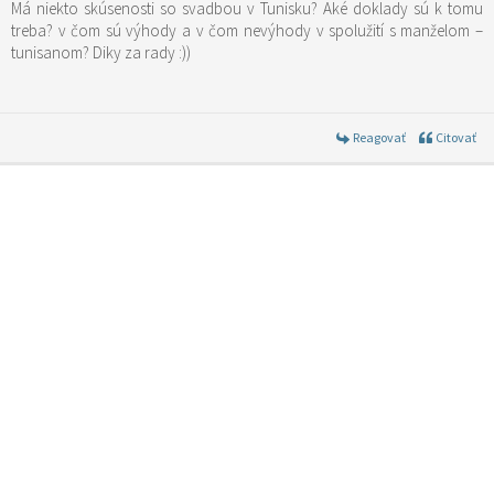
Má niekto skúsenosti so svadbou v Tunisku? Aké doklady sú k tomu
treba? v čom sú výhody a v čom nevýhody v spolužití s manželom –
tunisanom? Diky za rady :))
Reagovať
Citovať