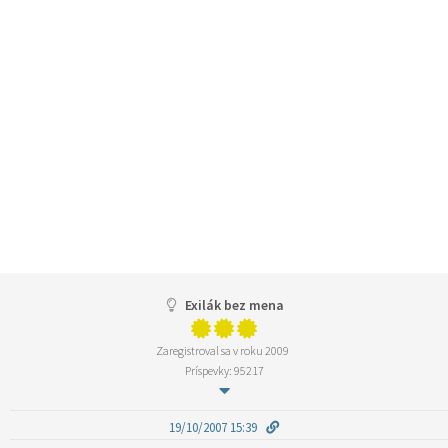
Exilák bez mena
Zaregistroval sa v roku 2009
Príspevky: 95217
19/10/2007 15:39