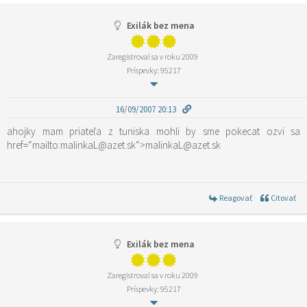
Exilák bez mena
Zaregistroval sa v roku 2009
Príspevky: 95217
16/09/2007 20:13
ahojky mam priateľa z tuniska mohli by sme pokecat ozvi sa
href=“mailto:malinkaL@azet.sk“>malinkaL@azet.sk
Reagovať
Citovať
Exilák bez mena
Zaregistroval sa v roku 2009
Príspevky: 95217