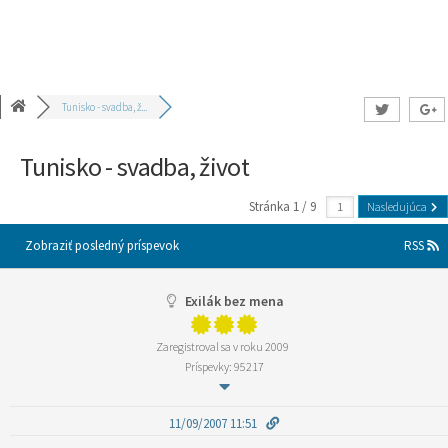
Tunisko - svadba, ž...
Tunisko - svadba, život
Stránka 1 / 9
Nasledujúca
Zobraziť posledný príspevok
RSS
Exilák bez mena
Zaregistroval sa v roku 2009
Príspevky: 95217
11/09/2007 11:51