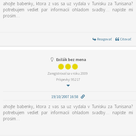
ahojte babenky, ktora z vas sa uz vydala v Tunisku za Tunisana?
potrebujem vediet par informacii ohladom svadby… napiste mi
prosim…
Reagovať
Citovať
Exilák bez mena
Zaregistroval sa v roku 2009
Príspevky: 95217
19/10/2007 16:58
ahojte babenky, ktora z vas sa uz vydala v Tunisku za Tunisana?
potrebujem vediet par informacii ohladom svadby… napiste mi
prosim…