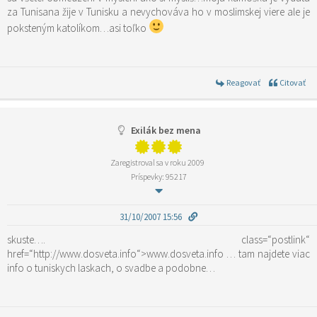
za Tunisana žije v Tunisku a nevychováva ho v moslimskej viere ale je
poksteným katolíkom…asi toľko
Reagovať
Citovať
Exilák bez mena
Zaregistroval sa v roku 2009
Príspevky: 95217
31/10/2007 15:56
skuste….
class=“postlink“
href=“http://www.dosveta.info“>www.dosveta.info
… tam najdete viac
info o tuniskych laskach, o svadbe a podobne…