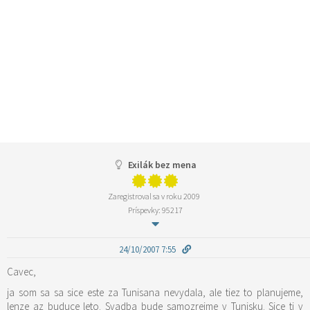
Exilák bez mena
Zaregistroval sa v roku 2009
Príspevky: 95217
24/10/2007 7:55
Cavec,
ja som sa sa sice este za Tunisana nevydala, ale tiez to planujeme,
lenze az buduce leto. Svadba bude samozrejme v Tunisku. Sice ti v