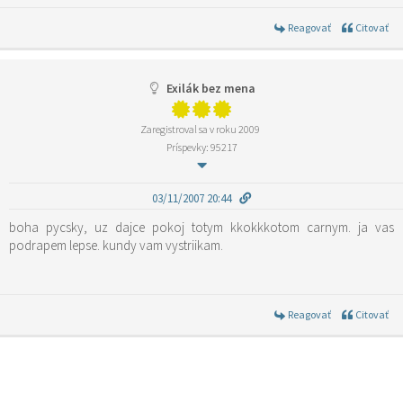
Reagovať
Citovať
Exilák bez mena
Zaregistroval sa v roku 2009
Príspevky: 95217
03/11/2007 20:44
boha pycsky, uz dajce pokoj totym kkokkkotom carnym. ja vas
podrapem lepse. kundy vam vystriikam.
Reagovať
Citovať