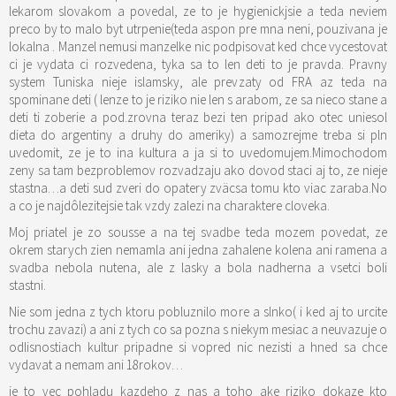
lekarom slovakom a povedal, ze to je hygienickjsie a teda neviem
preco by to malo byt utrpenie(teda aspon pre mna neni, pouzivana je
lokalna . Manzel nemusi manzelke nic podpisovat ked chce vycestovat
ci je vydata ci rozvedena, tyka sa to len deti to je pravda. Pravny
system Tuniska nieje islamsky, ale prevzaty od FRA az teda na
spominane deti ( lenze to je riziko nie len s arabom, ze sa nieco stane a
deti ti zoberie a pod.zrovna teraz bezi ten pripad ako otec uniesol
dieta do argentiny a druhy do ameriky) a samozrejme treba si pln
uvedomit, ze je to ina kultura a ja si to uvedomujem.Mimochodom
zeny sa tam bezproblemov rozvadzaju ako dovod staci aj to, ze nieje
stastna…a deti sud zveri do opatery zväcsa tomu kto viac zaraba.No
a co je najdôlezitejsie tak vzdy zalezi na charaktere cloveka.
Moj priatel je zo sousse a na tej svadbe teda mozem povedat, ze
okrem starych zien nemamla ani jedna zahalene kolena ani ramena a
svadba nebola nutena, ale z lasky a bola nadherna a vsetci boli
stastni.
Nie som jedna z tych ktoru pobluznilo more a slnko( i ked aj to urcite
trochu zavazi) a ani z tych co sa pozna s niekym mesiac a neuvazuje o
odlisnostiach kultur pripadne si vopred nic nezisti a hned sa chce
vydavat a nemam ani 18rokov…
je to vec pohladu kazdeho z nas a toho ake riziko dokaze kto