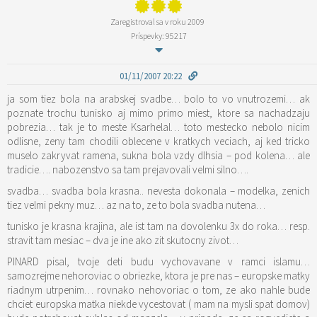
Zaregistroval sa v roku 2009
Príspevky: 95217
01/11/2007 20:22
ja som tiez bola na arabskej svadbe… bolo to vo vnutrozemi… ak
poznate trochu tunisko aj mimo primo miest, ktore sa nachadzaju
pobrezia… tak je to meste Ksarhelal… toto mestecko nebolo nicim
odlisne, zeny tam chodili oblecene v kratkych veciach, aj ked tricko
muselo zakryvat ramena, sukna bola vzdy dlhsia – pod kolena… ale
tradicie…. nabozenstvo sa tam prejavovali velmi silno….
svadba… svadba bola krasna.. nevesta dokonala – modelka, zenich
tiez velmi pekny muz… az na to, ze to bola svadba nutena…
tunisko je krasna krajina, ale ist tam na dovolenku 3x do roka… resp.
stravit tam mesiac – dva je ine ako zit skutocny zivot…
PINARD pisal, tvoje deti budu vychovavane v ramci islamu…
samozrejme nehoroviac o obriezke, ktora je pre nas – europske matky
riadnym utrpenim… rovnako nehovoriac o tom, ze ako nahle bude
chciet europska matka niekde vycestovat ( mam na mysli spat domov)