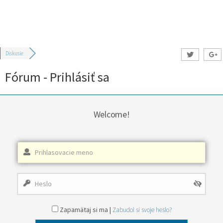
Diskusie
Fórum - Prihlásiť sa
Welcome!
Zapamätaj si ma |
Zabudol si svoje heslo?