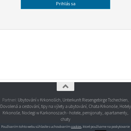
Partneri:
Ubytování v Krkonoších
,
Unterkunft Riesengebirge Tschechien
,
Dovolená a cestování, tipy na výlety a ubytování
,
Chata Krkonoše
,
Hotely
Krkonoše
,
Noclegi w Karkonoszach - hotele, pensjonaty, apartamenty,
chaty
Používaním tohto webu súhlasíte s uchovávaním
cookies
, ktoré používame na poskytovanie