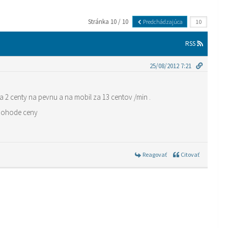
Stránka 10 / 10
Predchádzajúca
RSS
25/08/2012 7:21
2 centy na pevnu a na mobil za 13 centov /min .
 pohode ceny
Reagovať
Citovať