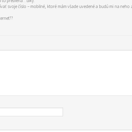
o to prebieha…díky.
ať svoje číslo – mobilné, ktoré mám všade uvedené a budú mi na neho aj 
ternet??