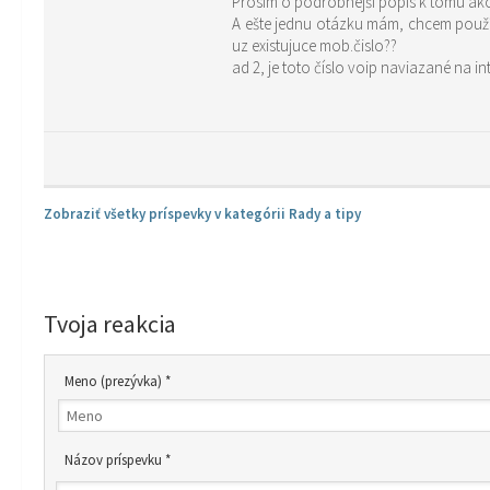
Prosím o podrobnejší popis k tomu ak
A ešte jednu otázku mám, chcem použív
uz existujuce mob.čislo??
ad 2, je toto číslo voip naviazané na in
Zobraziť všetky príspevky v kategórii Rady a tipy
Tvoja reakcia
Meno (prezývka) *
Názov príspevku *