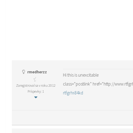
rmedherzz
Hi this is unexcitable
class=“postlink“ href=“http://www.rtf
Zaregistroval sa v roku 2012
Príspevky: 1
rtfgrhr84kd