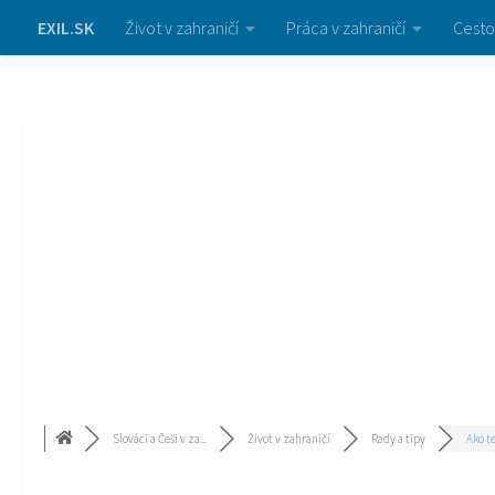
EXIL.SK
Život v zahraničí
Práca v zahraničí
Cesto
Slováci a Češi v za...
Život v zahraničí
Rady a tipy
Ako te