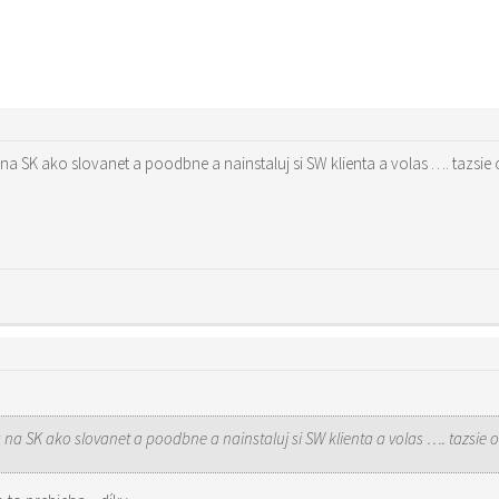
 na SK ako slovanet a poodbne a nainstaluj si SW klienta a volas …. tazsie
 na SK ako slovanet a poodbne a nainstaluj si SW klienta a volas …. tazsie 