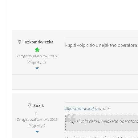
jozkomrkviczka
kup si voip cislo u nejakeho operatora
Zaregistroval sa v roku 2012
Príspevky: 12
Zuzik
@jozkomrkviczka
wrote:
Zaregistroval sa v roku 2013
kup si voip cislo u nejakeho operatora
Príspevky: 2