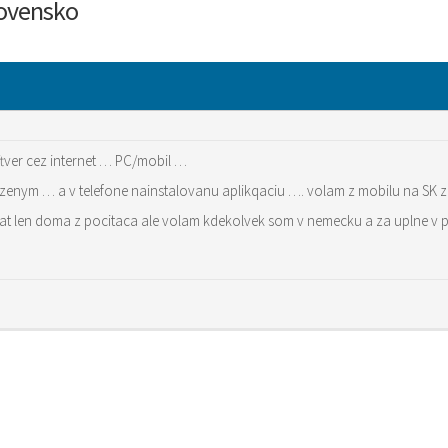
Slovensko
ftver cez internet … PC/mobil …
nym … a v telefone nainstalovanu aplikqaciu …. volam z mobilu na SK za 
t len doma z pocitaca ale volam kdekolvek som v nemecku a za uplne v