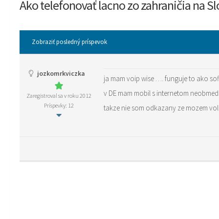
Ako telefonovať lacno zo zahraničia na 
Zobraziť posledný príspevok
jozkomrkviczka
ja mam voip wise …. funguje to ako so
v DE mam mobil s internetom neobmedze
Zaregistroval sa v roku 2012
Príspevky: 12
takze nie som odkazany ze mozem vola