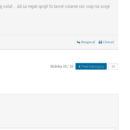
volať….dá sa nejak spojiť to lacné volanie cez voip na svoje
Reagovať
Citovať
Stránka 10 / 10
Predchádzajúca