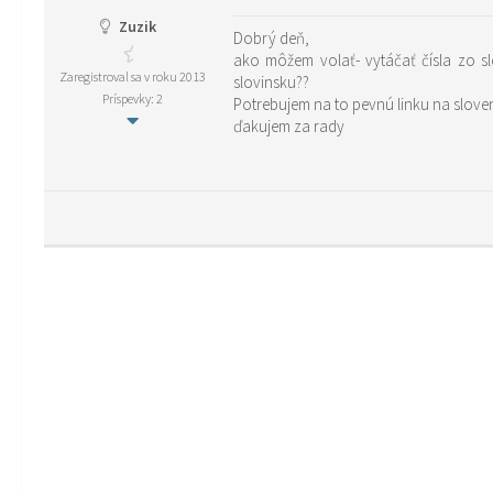
Zuzik
Dobrý deň,
ako môžem volať- vytáčať čísla zo slovneského čísla aj ked budem fyzicky v Slovinsku?? Alebo ako je možné spojiť sa so slovenským číslom do nemecka ked budem v
Zaregistroval sa v roku 2013
slovinsku??
Príspevky: 2
Potrebujem na to pevnú linku na slove
ďakujem za rady