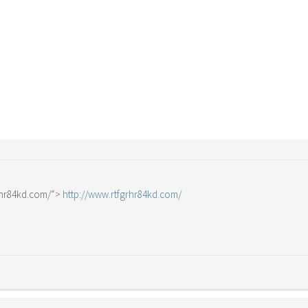
grhr84kd.com/“>
http://www.rtfgrhr84kd.com/