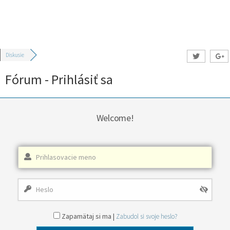
Diskusie
Fórum - Prihlásiť sa
Welcome!
Zapamätaj si ma |
Zabudol si svoje heslo?