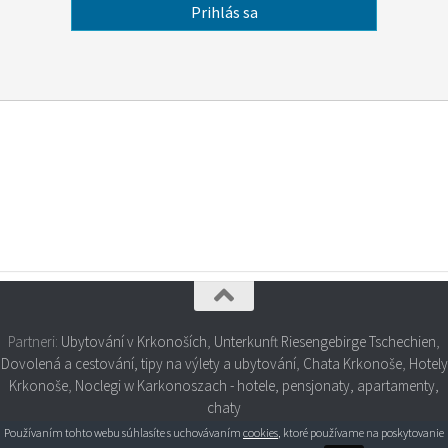
Partneri:
Ubytování v Krkonoších
,
Unterkunft Riesengebirge Tschechien
,
Dovolená a cestování, tipy na výlety a ubytování
,
Chata Krkonoše
,
Hotely
Krkonoše
,
Noclegi w Karkonoszach - hotele, pensjonaty, apartamenty,
chaty
Používaním tohto webu súhlasíte s uchovávaním
cookies
, ktoré používame na poskytovanie