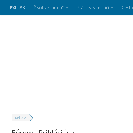
EXIL.SK
Život v zahraničí
Práca v zahraničí
Cesto
Diskusie
Fórum - Prihlásiť sa