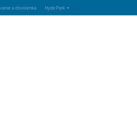
vanie a dovolenka
Hyde Park