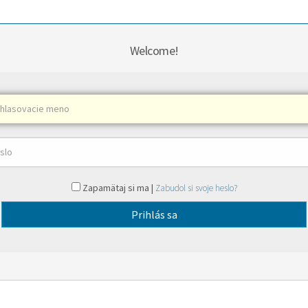
Welcome!
Zapamätaj si ma |
Zabudol si svoje heslo?