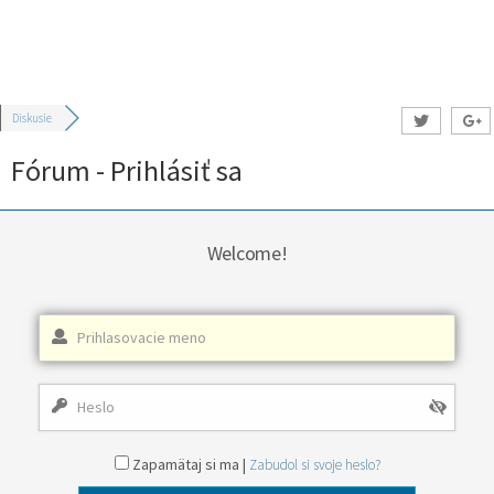
Diskusie
Fórum - Prihlásiť sa
Welcome!
Zapamätaj si ma |
Zabudol si svoje heslo?