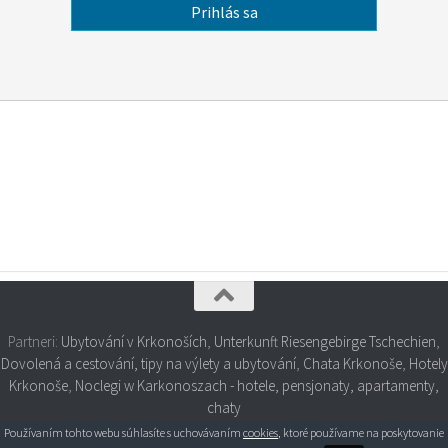
Partneri:
Ubytování v Krkonoších
,
Unterkunft Riesengebirge Tschechien
,
Dovolená a cestování, tipy na výlety a ubytování
,
Chata Krkonoše
,
Hotely
Krkonoše
,
Noclegi w Karkonoszach - hotele, pensjonaty, apartamenty,
chaty
Používaním tohto webu súhlasíte s uchovávaním
cookies
, ktoré používame na poskytovanie