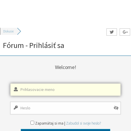
Diskusie
Fórum - Prihlásiť sa
Welcome!
Zapamätaj si ma |
Zabudol si svoje heslo?