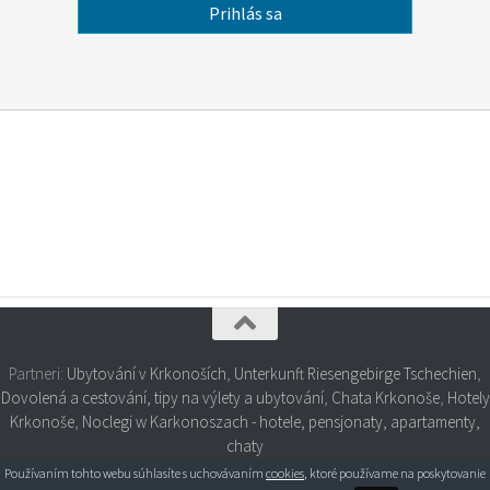
Partneri:
Ubytování v Krkonoších
,
Unterkunft Riesengebirge Tschechien
,
Dovolená a cestování, tipy na výlety a ubytování
,
Chata Krkonoše
,
Hotely
Krkonoše
,
Noclegi w Karkonoszach - hotele, pensjonaty, apartamenty,
chaty
Používaním tohto webu súhlasíte s uchovávaním
cookies
, ktoré používame na poskytovanie