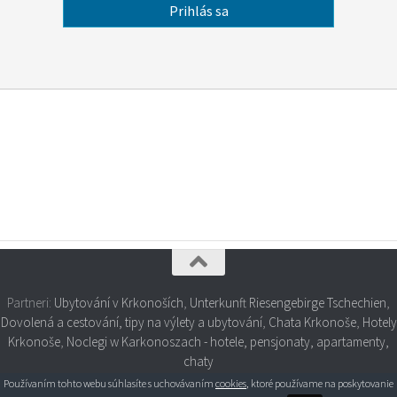
Partneri:
Ubytování v Krkonoších
,
Unterkunft Riesengebirge Tschechien
,
Dovolená a cestování, tipy na výlety a ubytování
,
Chata Krkonoše
,
Hotely
Krkonoše
,
Noclegi w Karkonoszach - hotele, pensjonaty, apartamenty,
chaty
Používaním tohto webu súhlasíte s uchovávaním
cookies
, ktoré používame na poskytovanie