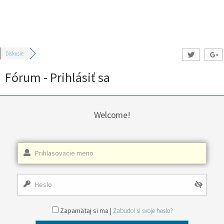
Diskusie
Fórum - Prihlásiť sa
Welcome!
Zapamätaj si ma |
Zabudol si svoje heslo?