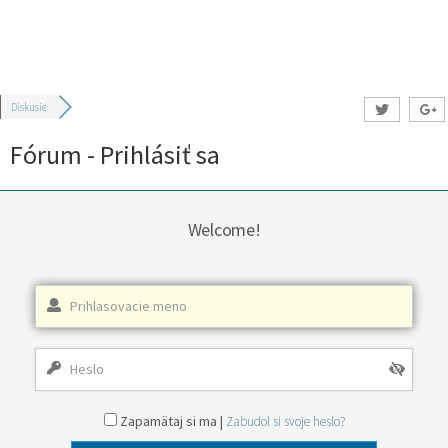
Diskusie
Fórum - Prihlásiť sa
Welcome!
Zapamätaj si ma |
Zabudol si svoje heslo?