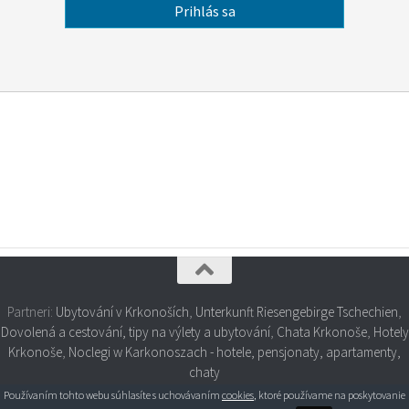
Partneri:
Ubytování v Krkonoších
,
Unterkunft Riesengebirge Tschechien
,
Dovolená a cestování, tipy na výlety a ubytování
,
Chata Krkonoše
,
Hotely
Krkonoše
,
Noclegi w Karkonoszach - hotele, pensjonaty, apartamenty,
chaty
Používaním tohto webu súhlasíte s uchovávaním
cookies
, ktoré používame na poskytovanie