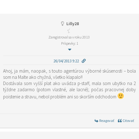
Lilly28
Zaregistroval sa v roku 2013
Príspevky: 1
26/04/2013 9:22
Ahoj, ja mám, naopak, s touto agentúrou výborné skúsenosti – bola
som na Malte ako chyžná, všetko klapalo!!
Dostávala som vyšší plat ako uvádza p-staff, mala som ubytko na 2
týždne zadarmo (potom vlastné, ale lacné); počas pracovnej doby
poistenie a stravu, nebol problém ani so skorším odchodom
Reagovať
Citovať