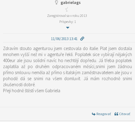
gabrielags
Zaregistroval sa v roku 2013
Príspevky: 1
11/06/2013 13:41
Zdravím stouto agenturou jsem cestovala do italie. Plat jsem dostala
mnohem vyšší než mi v agentuře řekli. Poplatek sice vybírají nějakých
400eur ale jsou solidní navíc ho nechtějí dopředu. Já třeba poplatek
zaplatila až po druhém odpracovaném měsíci,snimi jsem žádnou
přímo smlouvu neměla až přímo s italským zaměstnavatelem ale jsou v
pohodě dá se snimi na všem domluvit. Já mám rozhodně snimi
zkušenosti dobré.
Přeji hodně štěstí všem Gabriela
Reagovať
Citovať