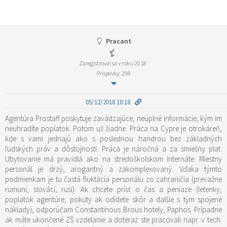
Pracant
Zaregistroval sa v roku 2018
Príspevky: 298
05/12/2018 10:18
Agentúra Prostaff poskytuje zavádzajúce, neúplné informácie, kým im
neuhradíte poplatok. Potom už žiadne. Práca na Cypre je otrokáreň,
kde s vami jednajú ako s poslednou handrou bez základných
ľudských práv a dôstojnosti. Práca je náročná a za smiešny plat.
Ubytovanie má pravidlá ako na stredoškolskom internáte. Miestny
personál je drzý, arogantný a zakomplexovaný. Vďaka týmto
podmienkam je tu častá fluktácia personálu zo zahraničia (prevažne
rumuni, slováci, rusi). Ak chcete prísť o čas a peniaze (letenky,
poplatok agentúre, pokuty ak odídete skôr a dalšie s tým spojené
náklady), odporúčam Constantinous Brous hotely, Paphos. Prípadne
ak máte ukončené ZŠ vzdelanie a doteraz ste pracovali napr. v tech.