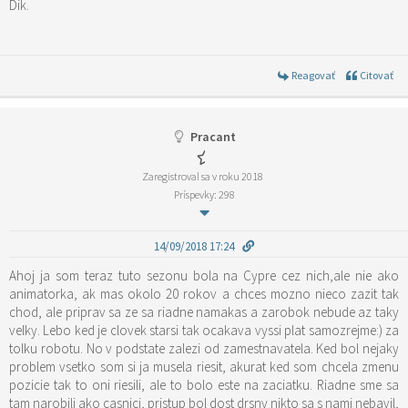
Dik.
Reagovať
Citovať
Pracant
Zaregistroval sa v roku 2018
Príspevky: 298
14/09/2018 17:24
Ahoj ja som teraz tuto sezonu bola na Cypre cez nich,ale nie ako
animatorka, ak mas okolo 20 rokov a chces mozno nieco zazit tak
chod, ale priprav sa ze sa riadne namakas a zarobok nebude az taky
velky. Lebo ked je clovek starsi tak ocakava vyssi plat samozrejme:) za
tolku robotu. No v podstate zalezi od zamestnavatela. Ked bol nejaky
problem vsetko som si ja musela riesit, akurat ked som chcela zmenu
pozicie tak to oni riesili, ale to bolo este na zaciatku. Riadne sme sa
tam narobili ako casnici, pristup bol dost drsny nikto sa s nami nebavil,