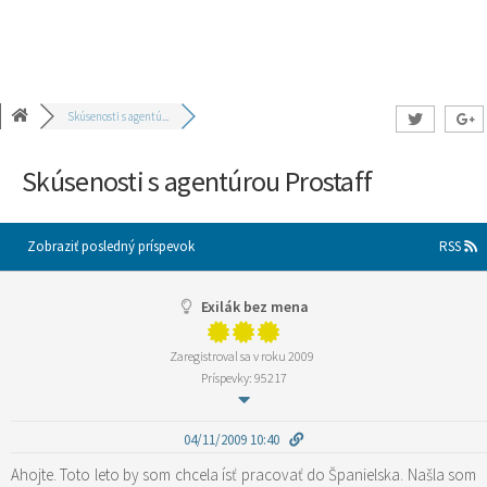
Skúsenosti s agentú...
Skúsenosti s agentúrou Prostaff
Zobraziť posledný príspevok
RSS
Exilák bez mena
Zaregistroval sa v roku 2009
Príspevky: 95217
04/11/2009 10:40
Ahojte. Toto leto by som chcela ísť pracovať do Španielska. Našla som