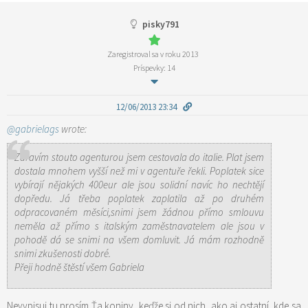
pisky791
Zaregistroval sa v roku 2013
Príspevky: 14
12/06/2013 23:34
@gabrielags
wrote:
Zdravím stouto agenturou jsem cestovala do italie. Plat jsem
dostala mnohem vyšší než mi v agentuře řekli. Poplatek sice
vybírají nějakých 400eur ale jsou solidní navíc ho nechtějí
dopředu. Já třeba poplatek zaplatila až po druhém
odpracovaném měsíci,snimi jsem žádnou přímo smlouvu
neměla až přímo s italským zaměstnavatelem ale jsou v
pohodě dá se snimi na všem domluvit. Já mám rozhodně
snimi zkušenosti dobré.
Přeji hodně štěstí všem Gabriela
Nevypisuj tu prosím Ťa koniny, keďže si od nich, ako aj ostatní, kde sa