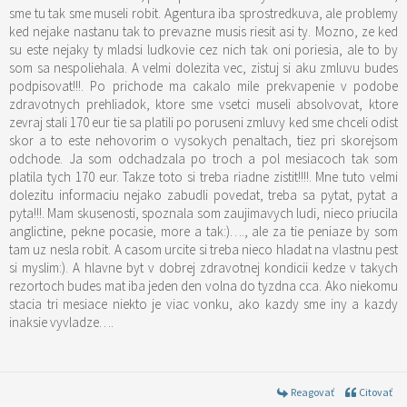
sme tu tak sme museli robit. Agentura iba sprostredkuva, ale problemy
ked nejake nastanu tak to prevazne musis riesit asi ty. Mozno, ze ked
su este nejaky ty mladsi ludkovie cez nich tak oni poriesia, ale to by
som sa nespoliehala. A velmi dolezita vec, zistuj si aku zmluvu budes
podpisovat!!!. Po prichode ma cakalo mile prekvapenie v podobe
zdravotnych prehliadok, ktore sme vsetci museli absolvovat, ktore
zevraj stali 170 eur tie sa platili po poruseni zmluvy ked sme chceli odist
skor a to este nehovorim o vysokych penaltach, tiez pri skorejsom
odchode. Ja som odchadzala po troch a pol mesiacoch tak som
platila tych 170 eur. Takze toto si treba riadne zistit!!!!. Mne tuto velmi
dolezitu informaciu nejako zabudli povedat, treba sa pytat, pytat a
pyta!!!. Mam skusenosti, spoznala som zaujimavych ludi, nieco priucila
anglictine, pekne pocasie, more a tak:)…., ale za tie peniaze by som
tam uz nesla robit. A casom urcite si treba nieco hladat na vlastnu pest
si myslim:). A hlavne byt v dobrej zdravotnej kondicii kedze v takych
rezortoch budes mat iba jeden den volna do tyzdna cca. Ako niekomu
stacia tri mesiace niekto je viac vonku, ako kazdy sme iny a kazdy
inaksie vyvladze….
Reagovať
Citovať