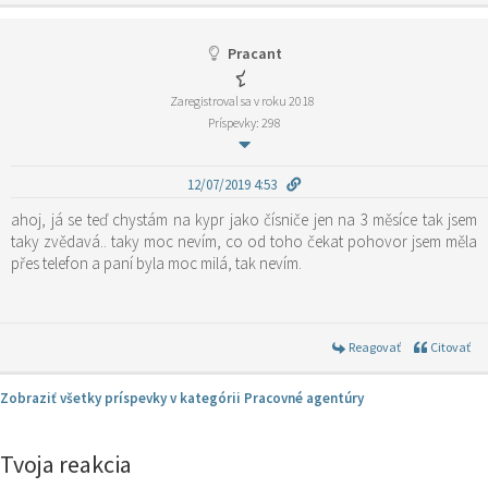
Pracant
Zaregistroval sa v roku 2018
Príspevky: 298
12/07/2019 4:53
ahoj, já se teď chystám na kypr jako čísniče jen na 3 měsíce tak jsem
taky zvědavá.. taky moc nevím, co od toho čekat pohovor jsem měla
přes telefon a paní byla moc milá, tak nevím.
Reagovať
Citovať
Zobraziť všetky príspevky v kategórii Pracovné agentúry
Tvoja reakcia