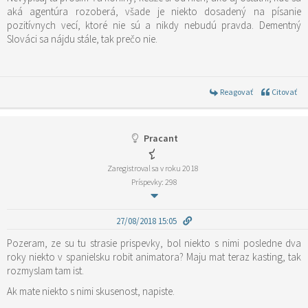
aká agentúra rozoberá, všade je niekto dosadený na písanie
pozitívnych vecí, ktoré nie sú a nikdy nebudú pravda. Dementný
Slováci sa nájdu stále, tak prečo nie.
Reagovať
Citovať
Pracant
Zaregistroval sa v roku 2018
Príspevky: 298
27/08/2018 15:05
Pozeram, ze su tu strasie prispevky, bol niekto s nimi posledne dva
roky niekto v spanielsku robit animatora? Maju mat teraz kasting, tak
rozmyslam tam ist.
Ak mate niekto s nimi skusenost, napiste.