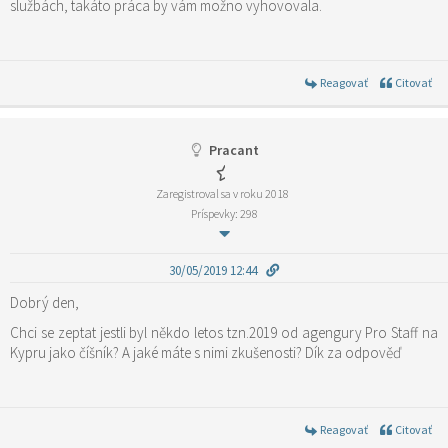
službách, takáto práca by vám možno vyhovovala.
Reagovať
Citovať
Pracant
Zaregistroval sa v roku 2018
Príspevky: 298
30/05/2019 12:44
Dobrý den,
Chci se zeptat jestli byl někdo letos tzn.2019 od agengury Pro Staff na
Kypru jako číšník? A jaké máte s nimi zkušenosti? Dík za odpověď
Reagovať
Citovať