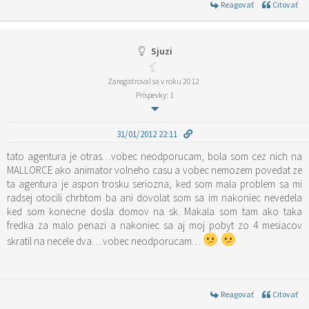
Reagovať
Citovať
Sjuzi
Zaregistroval sa v roku 2012
Príspevky: 1
31/01/2012 22:11
tato agentura je otras…vobec neodporucam, bola som cez nich na
MALLORCE ako animator volneho casu a vobec nemozem povedat ze
ta agentura je aspon trosku seriozna, ked som mala problem sa mi
radsej otocili chrbtom ba ani dovolat som sa im nakoniec nevedela
ked som konecne dosla domov na sk. Makala som tam ako taka
fredka za malo penazi a nakoniec sa aj moj pobyt zo 4 mesiacov
skratil na necele dva….vobec neodporucam…
Reagovať
Citovať