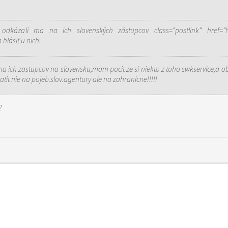
odkázali ma na ich slovenských zástupcov
class=“postlink“ href=“
hlásiť u nich.
 na ich zastupcov na slovensku,mam pocit ze si niekto z toho swkservice,a o
tit nie na pojeb.slov.agentury ale na zahranicne!!!!!
?