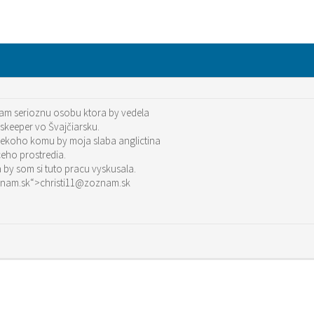
am serioznu osobu ktora by vedela
skeeper vo Švajčiarsku.
koho komu by moja slaba anglictina
eho prostredia.
 by som si tuto pracu vyskusala.
sti11@zoznam.sk“>christi11@zoznam.sk