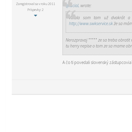
Zaregistroval sa v roku 2011
@luciaL
wrote:
Príspevky: 2
Volala som tam už dvakrát a 
http://www.swkservice.sk
že sa mám 
Nerozpravaj ***** ze sa treba obratit
tu herry nepise o tom ze sa mame obra
A čo ti povedali slovenský zástupcovia