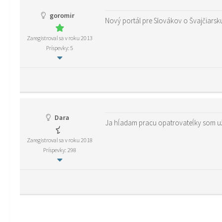
goromir
Nový portál pre Slovákov o Švajčiarsku
Zaregistroval sa v roku 2013
Príspevky: 5
Dara
Ja hĺadam pracu opatrovateĺky som už 
Zaregistroval sa v roku 2018
Príspevky: 298