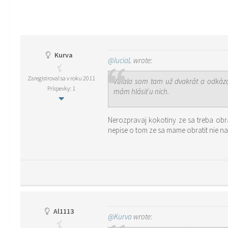
Kurva
@luciaL
wrote:
Zaregistroval sa v roku 2011
Volala som tam už dvakrát a odkáza
Príspevky: 1
mám hlásiť u nich.
Nerozpravaj kokotiny ze sa treba obra
nepise o tom ze sa mame obratit nie na 
Al1113
@Kurva
wrote: