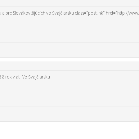
 a pre Slovákov žijúcich vo Švajčiarsku
class=“postlink“ href=“http://ww
8 rok v at. Vo Švajčiarsku