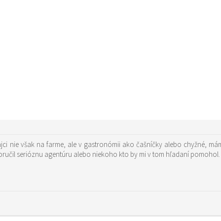
ci nie však na farme, ale v gastronómii ako čašníčky alebo chyžné, m
oručil serióznu agentúru alebo niekoho kto by mi v tom hľadaní pomohol.