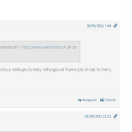
30/05/2011 7:44
kservice.sk“>
http://www.swkservice.sk
že sa
ice,a oblbujes tu.keby nefungovali frama job.ch tak tu herry
Reagovať
Citovať
01/06/2011 11:12