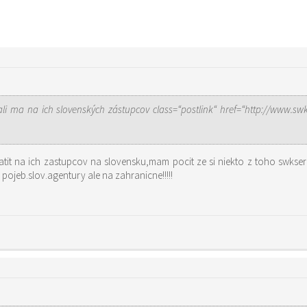
li ma na ich slovenských zástupcov
class=“postlink“ href=“http://www.sw
tit na ich zastupcov na slovensku,mam pocit ze si niekto z toho swkserv
pojeb.slov.agentury ale na zahranicne!!!!!