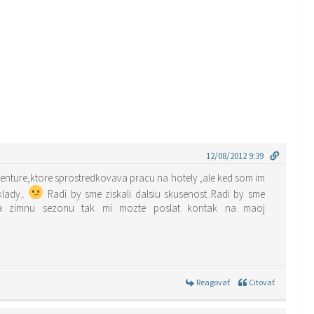
12/08/2012 9:39
agenture,ktore sprostredkovava pracu na hotely ,ale ked som im
lady..
Radi by sme ziskali dalsiu skusenost..Radi by sme
i na zimnu sezonu tak mi mozte poslat kontak na maoj
Reagovať
Citovať