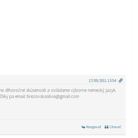
17/05/2011 13:54
áme dlhoročné skúsenosti a ovládame výborne nemecký jazyk.
 Diky pa email.:brezovskasilvia@gmail.com
Reagovať
Citovať