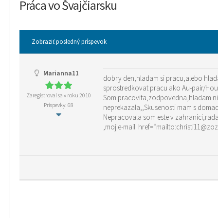
Práca vo Švajčiarsku
Zobraziť posledný príspevok
Marianna11
dobry den,hladam si pracu,alebo hlad
sprostredkovat pracu ako Au-pair/Hou
Zaregistroval sa v roku 2010
Som pracovita,zodpovedna,hladam nie
Príspevky: 68
neprekazala,,Skusenosti mam s domac
Nepracovala som este v zahranici,rada
,moj e-mail: href=“mailto:chri