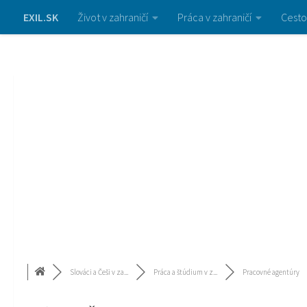
EXIL.SK
Život v zahraničí
Práca v zahraničí
Cesto
Slováci a Češi v za...
Práca a štúdium v z...
Pracovné agentúry