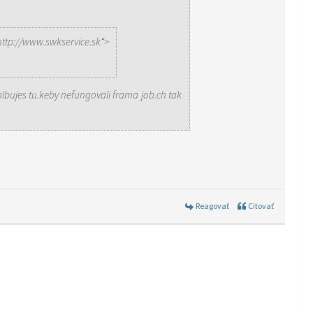
http://www.swkservice.sk“>
blbujes tu.keby nefungovali frama job.ch tak
Reagovať
Citovať