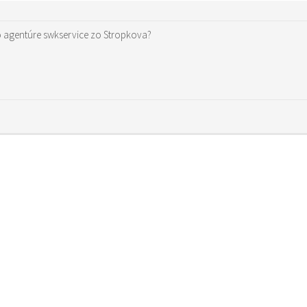
 o agentúre swkservice zo Stropkova?