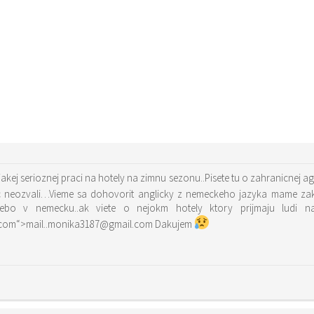
ejakej serioznej praci na hotely na zimnu sezonu..Pisete tu o zahranicnej 
ec neozvali…Vieme sa dohovorit anglicky z nemeckeho jazyka mame zak
alebo v nemecku..ak viete o nejokm hotely ktory prijmaju lud
href=“mailto:mail..monika3187@gmail.com“>mail..monika3187@gmail.com Dakujem