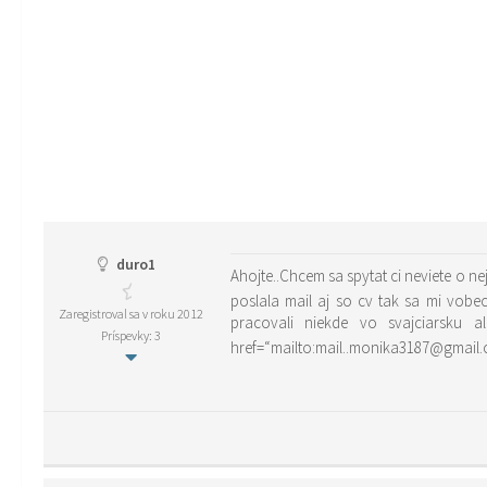
duro1
Ahojte..Chcem sa spytat ci neviete o n
poslala mail aj so cv tak sa mi vob
Zaregistroval sa v roku 2012
pracovali niekde vo svajciarsku 
Príspevky: 3