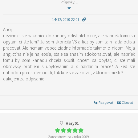
Príspevky: 1
14/12/2010 22:01
Ahoj
neviem ci ste nakoniec do kanady odisli alebo nie, ale napriek tomu sa
opytam ci ste tam? Ja som skoncila VS a tiez by som tam rada odisla
pracovat. Ale nemam vobec ziadne informacie takmer o nicom. Moja
anglictina nie je najlepsia, stale sa snazim zdokonalovat, ale napriek
tomu by som kanadu chcela skusit. chcem sa opytat, ci ste mali
obrovsky problem s ubytovanim a s haldanim prace? A ked ste
nahodou predsa len odisli, tak kde ste zakotvili, v ktorom meste?
dakujem za odpisanie
Reagovať
Citovať
Hary01
Zaregistroval sa v roku 2009