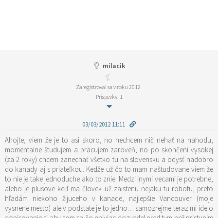
milacik
Zaregistroval sa v roku 2012
Príspevky: 1
03/03/2012 11:11
Ahojte, viem že je to asi skoro, no nechcem nič nehať na nahodu,
momentalne študujem a pracujem zaroveň, no po skončeni vysokej
(za 2 roky) chcem zanechať všetko tu na slovensku a odysť nadobro
do kanady aj s priateľkou. Kedže už čo to mam naštudovane viem že
to nie je take jednoduche ako to znie. Medzi inymi vecami je potrebne,
alebo je plusove keď ma človek už zaistenu nejaku tu robotu, preto
hľadám niekoho žijuceho v kanade, najlepšie Vancouver (moje
vysnene mesto) ale v podstate je to jedno… samozrejme teraz mi ide o
dopisovanie si aby som sa čo najviac dozvedel pred tym než pristupim