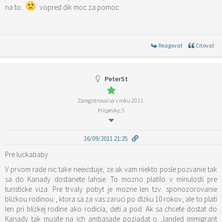
na to..
.vopred dik moc za pomoc
Reagovať
Citovať
PeterSt
Zaregistroval sa v roku 2011
Príspevky: 5
16/09/2011 21:25
Pre luckababy
V prvom rade nic take neexistuje, ze ak vam niekto posle pozvanie tak
sa do Kanady dostanete lahsie. To mozno platilo v minulosti pre
turisticke viza. Pre trvaly pobyt je mozne len tzv. sponozorovanie
blizkou rodinou , ktora sa za vas zaruci po dlzku 10 rokov, ale to plati
len pri blizkej rodine ako rodicia, deti a pod. Ak sa chcete dostat do
Kanady tak musite na ich ambasade poziadat o „landed immigrant