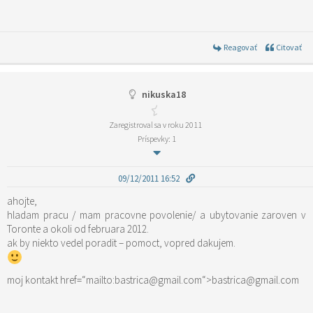
Reagovať
Citovať
nikuska18
Zaregistroval sa v roku 2011
Príspevky: 1
09/12/2011 16:52
ahojte,
hladam pracu / mam pracovne povolenie/ a ubytovanie zaroven v
Toronte a okoli od februara 2012.
ak by niekto vedel poradit – pomoct, vopred dakujem.
moj kontakt href=“mailto:bastrica@gmail.com“>bastrica@gmail.com