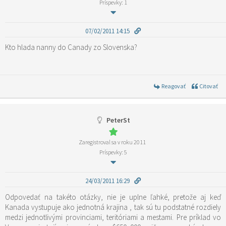
Príspevky: 1
07/02/2011 14:15
Kto hlada nanny do Canady zo Slovenska?
Reagovať
Citovať
PeterSt
Zaregistroval sa v roku 2011
Príspevky: 5
24/03/2011 16:29
Odpovedať na takéto otázky, nie je uplne ľahké, pretože aj keď
Kanada vystupuje ako jednotná krajina , tak sú tu podstatné rozdiely
medzi jednotlivými provinciami, teritóriami a mestami. Pre príklad vo