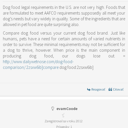
Dog food legal requirements in the U.S. are not very high. Foods that
are formulated to meet AAFCO requirements supposedly all meet your
dog’s needs but vary widely in quality. Some of the ingredients that are
allowed in pet food are quite surprising also.
Compare dog food versus your current dog food brand. Just like
humans, pets have a need for certain amounts of varied nutrients in
order to survive. These minimal requirements may not be sufficient for
a dog to thrive, however. When price is the main component in
producing dog food, our dogs lose out. =
http://www.dailywetnose.com/dog-food-
comparison/:2zsxw6ib]compare
dog food:2zsxw6ib]
Reagovať
Citovať
evamCoode
Zaregistroval sa v roku 2012
Príspevky: 1