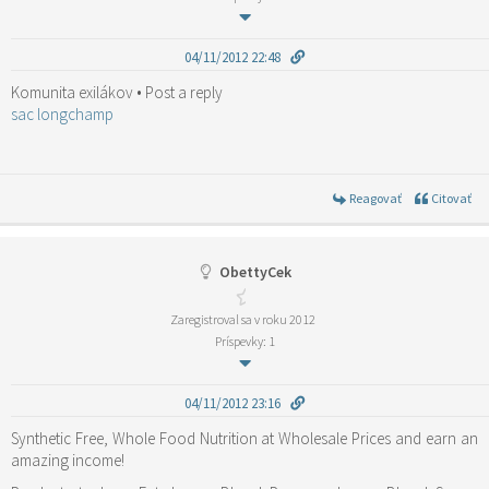
04/11/2012 22:48
Komunita exilákov • Post a reply
sac longchamp
Reagovať
Citovať
ObettyCek
Zaregistroval sa v roku 2012
Príspevky: 1
04/11/2012 23:16
Synthetic Free, Whole Food Nutrition at Wholesale Prices and earn an
amazing income!