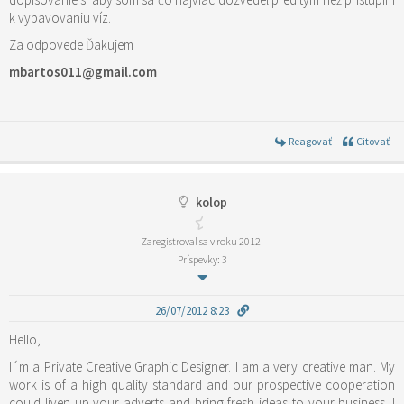
k vybavovaniu víz.
Za odpovede Ďakujem
mbartos011@gmail.com
Reagovať
Citovať
kolop
Zaregistroval sa v roku 2012
Príspevky: 3
26/07/2012 8:23
Hello,
I´m a Private Creative Graphic Designer. I am a very creative man. My
work is of a high quality standard and our prospective cooperation
could liven up your adverts and bring fresh ideas to your business. I