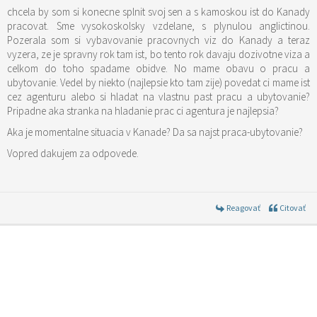
chcela by som si konecne splnit svoj sen a s kamoskou ist do Kanady
pracovat. Sme vysokoskolsky vzdelane, s plynulou anglictinou.
Pozerala som si vybavovanie pracovnych viz do Kanady a teraz
vyzera, ze je spravny rok tam ist, bo tento rok davaju dozivotne viza a
celkom do toho spadame obidve. No mame obavu o pracu a
ubytovanie. Vedel by niekto (najlepsie kto tam zije) povedat ci mame ist
cez agenturu alebo si hladat na vlastnu past pracu a ubytovanie?
Pripadne aka stranka na hladanie prac ci agentura je najlepsia?
Aka je momentalne situacia v Kanade? Da sa najst praca-ubytovanie?
Vopred dakujem za odpovede.
Reagovať
Citovať