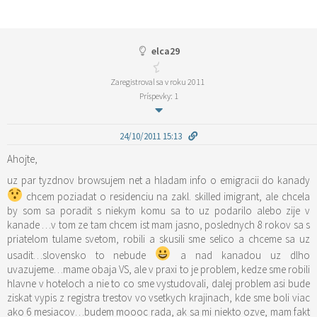
elca29
Zaregistroval sa v roku 2011
Príspevky: 1
24/10/2011 15:13
Ahojte,
uz par tyzdnov browsujem net a hladam info o emigracii do kanady
chcem poziadat o residenciu na zakl. skilled imigrant, ale chcela
by som sa poradit s niekym komu sa to uz podarilo alebo zije v
kanade …v tom ze tam chcem ist mam jasno, poslednych 8 rokov sa s
priatelom tulame svetom, robili a skusili sme selico a chceme sa uz
usadit…slovensko to nebude
a nad kanadou uz dlho
uvazujeme…mame obaja VS, ale v praxi to je problem, kedze sme robili
hlavne v hoteloch a nie to co sme vystudovali, dalej problem asi bude
ziskat vypis z registra trestov vo vsetkych krajinach, kde sme boli viac
ako 6 mesiacov…budem moooc rada, ak sa mi niekto ozve, mam fakt