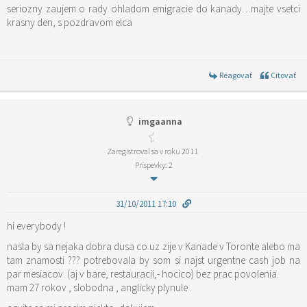
seriozny zaujem o rady ohladom emigracie do kanady…majte vsetci
krasny den, s pozdravom elca
Reagovať
Citovať
imgaanna
Zaregistroval sa v roku 2011
Príspevky: 2
31/10/2011 17:10
hi everybody !
nasla by sa nejaka dobra dusa co uz zije v Kanade v Toronte alebo ma
tam znamosti ??? potrebovala by som si najst urgentne cash job na
par mesiacov. (aj v bare, restauracii,- hocico) bez prac povolenia.
mam 27 rokov , slobodna , anglicky plynule .