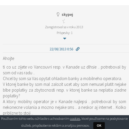
skypej
Zaregistroval sa v roku 2013
Príspevky: 1
22/08/2013 0:56
Ahojte
ti co uz zijete vo Vancouvri resp. v Kanade uz dlhsie .. potreboval by
som od vas radu ..
Chcel by som sa Vas opytat ohladom banky a mobilneho operatora.
V ktorej banke by som mal zalozit ucet aby som nemusel platit nejake
blbe poplatky za zbytocnosti resp. v ktorej banke sa neplatia ziadne
poplatky?
A ktory mobilny operator je v Kanade najlepsi .. potreboval by som
nekonecne volania a mozno nejake sms .. a neskor aj internet .. Kolko
priblizne to stoji ..
Dakujem
Používaním tohto webu súhlasíte s uchovávaním
cookies
, ktoré používame na poskytovanie
služieb, prispôsobenie reklám a analýzu prenosov.
OK