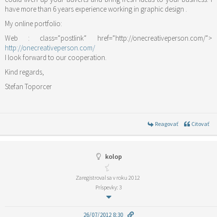
have more than 6 years experience working in graphic design .
My online portfolio:
Web :
class=“postlink“ href=“http://onecreativeperson.com/“>
http://onecreativeperson.com/
I look forward to our cooperation.
Kind regards,
Stefan Toporcer
Reagovať
Citovať
kolop
Zaregistroval sa v roku 2012
Príspevky: 3
26/07/2012 8:30