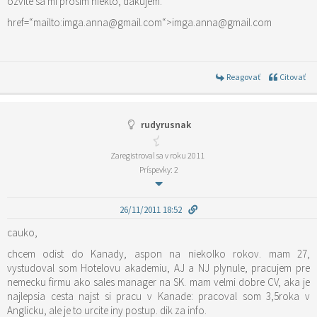
ozvite sa mi prosim niekto, dakujem.
href=“mailto:imga.anna@gmail.com“>imga.anna@gmail.com
Reagovať
Citovať
rudyrusnak
Zaregistroval sa v roku 2011
Príspevky: 2
26/11/2011 18:52
cauko,
chcem odist do Kanady, aspon na niekolko rokov. mam 27,
vystudoval som Hotelovu akademiu, AJ a NJ plynule, pracujem pre
nemecku firmu ako sales manager na SK. mam velmi dobre CV, aka je
najlepsia cesta najst si pracu v Kanade: pracoval som 3,5roka v
Anglicku, ale je to urcite iny postup. dik za info.