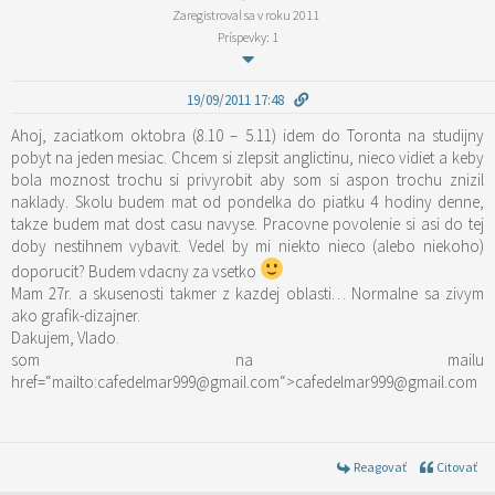
Zaregistroval sa v roku 2011
Príspevky: 1
19/09/2011 17:48
Ahoj, zaciatkom oktobra (8.10 – 5.11) idem do Toronta na studijny
pobyt na jeden mesiac. Chcem si zlepsit anglictinu, nieco vidiet a keby
bola moznost trochu si privyrobit aby som si aspon trochu znizil
naklady. Skolu budem mat od pondelka do piatku 4 hodiny denne,
takze budem mat dost casu navyse. Pracovne povolenie si asi do tej
doby nestihnem vybavit. Vedel by mi niekto nieco (alebo niekoho)
doporucit? Budem vdacny za vsetko
Mam 27r. a skusenosti takmer z kazdej oblasti… Normalne sa zivym
ako grafik-dizajner.
Dakujem, Vlado.
som na mailu
href=“mailto:cafedelmar999@gmail.com“>cafedelmar999@gmail.com
Reagovať
Citovať