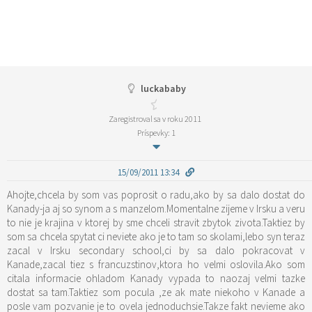
luckababy
Zaregistroval sa v roku 2011
Príspevky: 1
15/09/2011 13:34
Ahojte,chcela by som vas poprosit o radu,ako by sa dalo dostat do
Kanady-ja aj so synom a s manzelom.Momentalne zijeme v Irsku a veru
to nie je krajina v ktorej by sme chceli stravit zbytok zivota.Taktiez by
som sa chcela spytat ci neviete ako je to tam so skolami,lebo syn teraz
zacal v Irsku secondary school,ci by sa dalo pokracovat v
Kanade,zacal tiez s francuzstinov,ktora ho velmi oslovila.Ako som
citala informacie ohladom Kanady vypada to naozaj velmi tazke
dostat sa tam.Taktiez som pocula ,ze ak mate niekoho v Kanade a
posle vam pozvanie je to ovela jednoduchsie.Takze fakt nevieme ako