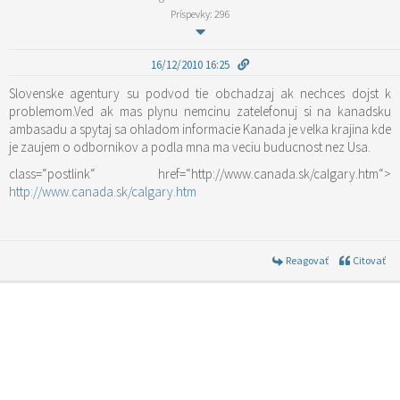
Príspevky: 296
16/12/2010 16:25
Slovenske agentury su podvod tie obchadzaj ak nechces dojst k
problemom.Ved ak mas plynu nemcinu zatelefonuj si na kanadsku
ambasadu a spytaj sa ohladom informacie Kanada je velka krajina kde
je zaujem o odbornikov a podla mna ma veciu buducnost nez Usa.
class=“postlink“ href=“http://www.canada.sk/calgary.htm“>
http://www.canada.sk/calgary.htm
Reagovať
Citovať