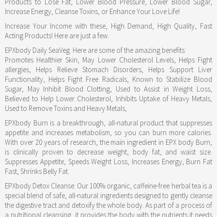
Products to Lose Fat, Lower Blood Pressure, Lower Blood Sugar,
Increase Energy, Cleanse Toxins, or Enhance Your Love Life!
Increase Your Income with these, High Demand, High Quality, Fast
Acting Products! Here are just a few.
EPXbody Daily SeaVeg. Here are some of the amazing benefits:
Promotes Healthier Skin, May Lower Cholesterol Levels, Helps Fight
allergies, Helps Relieve Stomach Disorders, Helps Support Liver
Functionality, Helps Fight Free Radicals, Known to Stabilize Blood
Sugar, May Inhibit Blood Clotting, Used to Assist in Weight Loss,
Believed to Help Lower Cholesterol, Inhibits Uptake of Heavy Metals,
Used to Remove Toxins and Heavy Metals,
EPXbody Burn is a breakthrough, all-natural product that suppresses
appetite and increases metabolism, so you can burn more calories.
With over 20 years of research, the main ingredient in EPX body Burn,
is clinically proven to decrease weight, body fat, and waist size.
Suppresses Appetite, Speeds Weight Loss, Increases Energy, Burn Fat
Fast, Shrinks Belly Fat.
EPXbody Detox Cleanse: Our 100% organic, caffeine-free herbal tea is a
special blend of safe, all-natural ingredients designed to gently cleanse
the digestive tract and detoxify the whole body. As part of a process of
a nutritional cleansing, it provides the body with the nutrients it needs