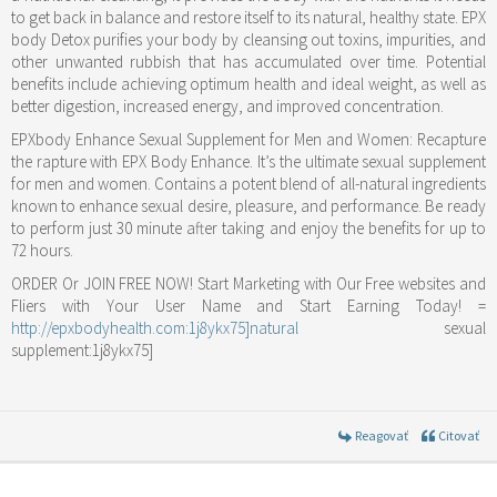
to get back in balance and restore itself to its natural, healthy state. EPX
body Detox purifies your body by cleansing out toxins, impurities, and
other unwanted rubbish that has accumulated over time. Potential
benefits include achieving optimum health and ideal weight, as well as
better digestion, increased energy, and improved concentration.
EPXbody Enhance Sexual Supplement for Men and Women: Recapture
the rapture with EPX Body Enhance. It’s the ultimate sexual supplement
for men and women. Contains a potent blend of all-natural ingredients
known to enhance sexual desire, pleasure, and performance. Be ready
to perform just 30 minute after taking and enjoy the benefits for up to
72 hours.
ORDER Or JOIN FREE NOW! Start Marketing with Our Free websites and
Fliers with Your User Name and Start Earning Today! =
http://epxbodyhealth.com:1j8ykx75]natural
sexual
supplement:1j8ykx75]
Reagovať
Citovať