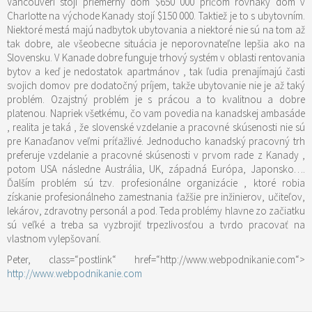
Vancouveri stojí priemerný dom $650 000 pričom rovnaký dom v
Charlotte na východe Kanady stojí $150 000. Taktiež je to s ubytovním.
Niektoré mestá majú nadbytok ubytovania a niektoré nie sú na tom až
tak dobre, ale všeobecne situácia je neporovnateľne lepšia ako na
Slovensku. V Kanade dobre funguje trhový systém v oblasti rentovania
bytov a keď je nedostatok apartmánov , tak ľudia prenajímajú časti
svojich domov pre dodatočný príjem, takže ubytovanie nie je až taký
problém. Ozajstný problém je s prácou a to kvalitnou a dobre
platenou. Napriek všetkému, čo vam povedia na kanadskej ambasáde
, realita je taká , že slovenské vzdelanie a pracovné skúsenosti nie sú
pre Kanaďanov veľmi príťažlivé. Jednoducho kanadský pracovný trh
preferuje vzdelanie a pracovné skúsenosti v prvom rade z Kanady ,
potom USA následne Austrália, UK, západná Európa, Japonsko….
Ďalším problém sú tzv. profesionálne organizácie , ktoré robia
získanie profesionálneho zamestnania ťažšie pre inžinierov, učiteľov,
lekárov, zdravotny personál a pod. Teda problémy hlavne zo začiatku
sú veľké a treba sa vyzbrojiť trpezlivosťou a tvrdo pracovať na
vlastnom vylepšovaní.
Peter,
class=“postlink“ href=“http://www.webpodnikanie.com“>
http://www.webpodnikanie.com