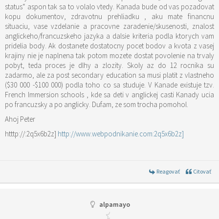
status“ aspon tak sa to volalo vtedy. Kanada bude od vas pozadovat
kopu dokumentov, zdravotnu prehliadku , aku mate financnu
situaciu, vase vzdelanie a pracovne zaradenie/skusenosti, znalost
anglickeho/francuzskeho jazyka a dalsie kriteria podla ktorych vam
pridelia body. Ak dostanete dostatocny pocet bodov a kvota z vasej
krajiny nie je naplnena tak potom mozete dostat povolenie na trvaly
pobyt, teda proces je dlhy a zlozity. Skoly az do 12 rocnika su
zadarmo, ale za post secondary education sa musi platit z vlastneho
($30 000 -$100 000) podla toho co sa studuje. V Kanade existuje tzv.
French Immersion schools , kde sa deti v anglickej casti Kanady ucia
po francuzsky a po anglicky. Dufam, ze som trocha pomohol.
Ahoj Peter
htttp://:2q5x6b2z]
http://www.webpodnikanie.com:2q5x6b2z]
Reagovať
Citovať
alpamayo