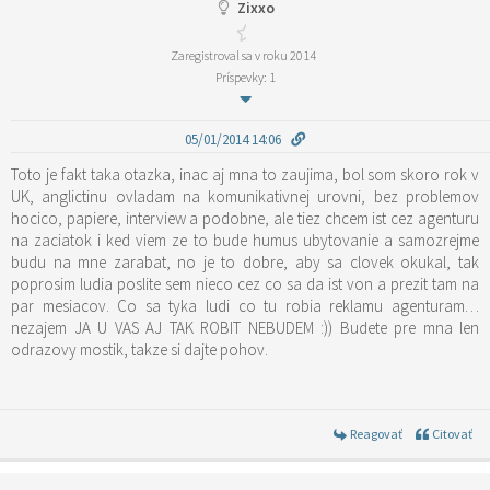
Zixxo
Zaregistroval sa v roku 2014
Príspevky: 1
05/01/2014 14:06
Toto je fakt taka otazka, inac aj mna to zaujima, bol som skoro rok v
UK, anglictinu ovladam na komunikativnej urovni, bez problemov
hocico, papiere, interview a podobne, ale tiez chcem ist cez agenturu
na zaciatok i ked viem ze to bude humus ubytovanie a samozrejme
budu na mne zarabat, no je to dobre, aby sa clovek okukal, tak
poprosim ludia poslite sem nieco cez co sa da ist von a prezit tam na
par mesiacov. Co sa tyka ludi co tu robia reklamu agenturam…
nezajem JA U VAS AJ TAK ROBIT NEBUDEM :)) Budete pre mna len
odrazovy mostik, takze si dajte pohov.
Reagovať
Citovať