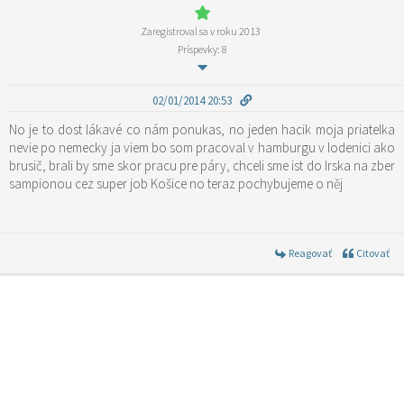
Zaregistroval sa v roku 2013
Príspevky: 8
02/01/2014 20:53
No je to dost lákavé co nám ponukas, no jeden hacik moja priatelka
nevie po nemecky ja viem bo som pracoval v hamburgu v lodenici ako
brusič, brali by sme skor pracu pre páry, chceli sme ist do Irska na zber
sampionou cez super job Košice no teraz pochybujeme o něj
Reagovať
Citovať