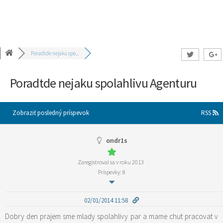
Poradtde nejaku spo...
Poradtde nejaku spolahlivu Agenturu
Zobraziť posledný príspevok
RSS
ondr1s
Zaregistroval sa v roku 2013
Príspevky: 8
02/01/2014 11:58
Dobry den prajem sme mlady spolahlivy par a mame chut pracovat v