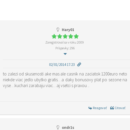
Hary01
Zaregistroval sa v roku 2009
Príspevky: 296
02/01/2014 17:23
to zalezi od skusenosti ake mas ale casnik na zaciatok 1200euro neto
niekde viac jedlo ubytko gratis…a daky bonusovy plat po sezone na
vyse…kuchari zarabaju viac…aj vsetci s praxou ..
Reagovať
Citovať
ondr1s