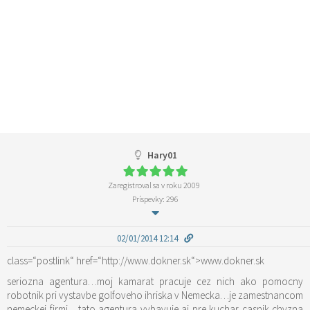
Hary01
Zaregistroval sa v roku 2009
Príspevky: 296
02/01/2014 12:14
class=“postlink“ href=“http://www.dokner.sk“>www.dokner.sk
seriozna agentura…moj kamarat pracuje cez nich ako pomocny
robotnik pri vystavbe golfoveho ihriska v Nemecka…je zamestnancom
nemeckej firmi….tato agentura vybavuje aj pre kuchar casnik chyzna