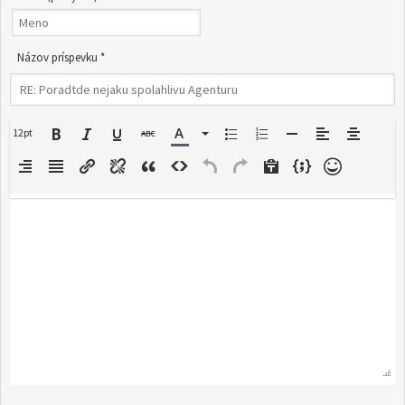
Názov príspevku *
12pt