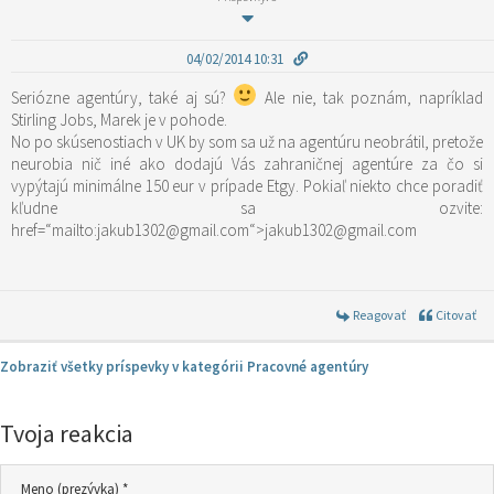
04/02/2014 10:31
Seriózne agentúry, také aj sú?
Ale nie, tak poznám, napríklad
Stirling Jobs, Marek je v pohode.
No po skúsenostiach v UK by som sa už na agentúru neobrátil, pretože
neurobia nič iné ako dodajú Vás zahraničnej agentúre za čo si
vypýtajú minimálne 150 eur v prípade Etgy. Pokiaľ niekto chce poradiť
kľudne sa ozvite:
href=“mailto:jakub1302@gmail.com“>jakub1302@gmail.com
Reagovať
Citovať
Zobraziť všetky príspevky v kategórii Pracovné agentúry
Tvoja reakcia
Meno (prezývka) *