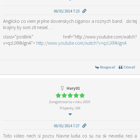
06/01/2014 7:23
Anglicko co viem je plne slovenskych ciganov a roznych band…do tej
krajiny by som zit nesiel….
class=“postlink“ href=“http://www.youtube.com/watch?
v=qzlJXMkIgnA“>
http://www.youtube.com/watch?v=qzlJXMkIgnA
Reagovať
Citovať
Hary01
Zaregistroval sa v roku 2009
Príspevky: 296
06/01/2014 7:27
Toto video nech si pozru hlavne ludia co su na sk nevedia reci a