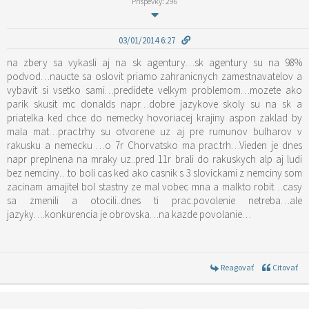
Príspevky: 296
03/01/2014 6:27
na zbery sa vykasli aj na sk agentury…sk agentury su na 98%
podvod…naucte sa oslovit priamo zahranicnych zamestnavatelov a
vybavit si vsetko sami…predidete velkym problemom…mozete ako
parik skusit mc donalds napr…dobre jazykove skoly su na sk a
priatelka ked chce do nemecky hovoriacej krajiny aspon zaklad by
mala mat…prac.trhy su otvorene uz aj pre rumunov bulharov v
rakusku a nemecku …o 7r Chorvatsko ma prac.trh…Vieden je dnes
napr preplnena na mraky uz..pred 11r brali do rakuskych alp aj ludi
bez nemciny…to boli cas ked ako casnik s 3 slovickami z nemciny som
zacinam amajitel bol stastny ze mal vobec mna a malkto robit…casy
sa zmenili a otocili..dnes ti prac.povolenie netreba…ale
jazyky….konkurencia je obrovska…na kazde povolanie…
Reagovať
Citovať