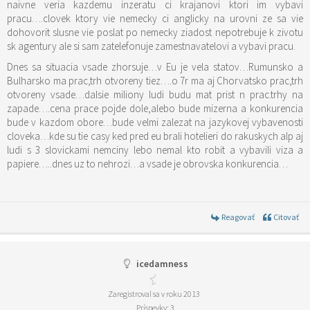
naivne veria kazdemu inzeratu ci krajanovi ktori im vybavi
pracu….clovek ktory vie nemecky ci anglicky na urovni ze sa vie
dohovorit slusne vie poslat po nemecky ziadost nepotrebuje k zivotu
sk agentury ale si sam zatelefonuje zamestnavatelovi a vybavi pracu.
Dnes sa situacia vsade zhorsuje…v Eu je vela statov…Rumunsko a
Bulharsko ma prac,trh otvoreny tiez….o 7r ma aj Chorvatsko prac,trh
otvoreny vsade…dalsie miliony ludi budu mat prist n prac.trhy na
zapade….cena prace pojde dole,alebo bude mizerna a konkurencia
bude v kazdom obore…bude velmi zalezat na jazykovej vybavenosti
cloveka…kde su tie casy ked pred eu brali hotelieri do rakuskych alp aj
ludi s 3 slovickami nemciny lebo nemal kto robit a vybavili viza a
papiere…..dnes uz to nehrozi…a vsade je obrovska konkurencia…
Reagovať
Citovať
icedamness
Zaregistroval sa v roku 2013
Príspevky: 3