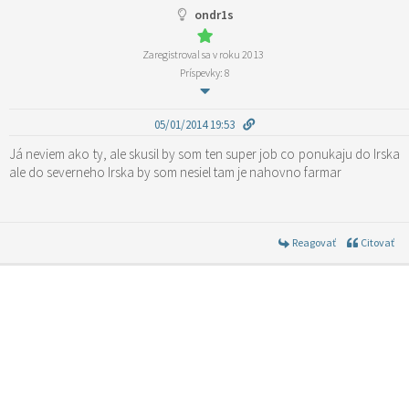
ondr1s
Zaregistroval sa v roku 2013
Príspevky: 8
05/01/2014 19:53
Já neviem ako ty, ale skusil by som ten super job co ponukaju do Irska
ale do severneho Irska by som nesiel tam je nahovno farmar
Reagovať
Citovať