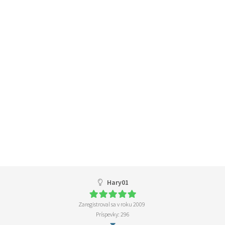
Hary01
Zaregistroval sa v roku 2009
Príspevky: 296