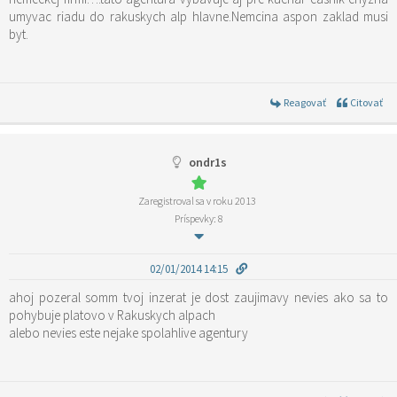
umyvac riadu do rakuskych alp hlavne.Nemcina aspon zaklad musi
byt.
Reagovať
Citovať
ondr1s
Zaregistroval sa v roku 2013
Príspevky: 8
02/01/2014 14:15
ahoj pozeral somm tvoj inzerat je dost zaujimavy nevies ako sa to
pohybuje platovo v Rakuskych alpach
alebo nevies este nejake spolahlive agentury