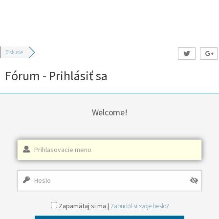
Diskusie
Fórum - Prihlásiť sa
Welcome!
Zapamätaj si ma |
Zabudol si svoje heslo?