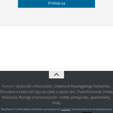
Partneri:
Ubytování v Krkonoších
,
Unterkunft Riesengebirge Tschechien
,
Dovolená a cestování, tipy na výlety a ubytování
,
Chata Krkonoše
,
Hotely
Krkonoše
,
Noclegi w Karkonoszach - hotele, pensjonaty, apartamenty,
chaty
Používaním tohto webu súhlasíte s uchovávaním
cookies
, ktoré používame na poskytovanie