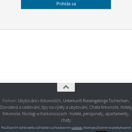
Partneri:
Ubytování v Krkonoších
,
Unterkunft Riesengebirge Tschechien
,
Dovolená a cestování, tipy na výlety a ubytování
,
Chata Krkonoše
,
Hotely
Krkonoše
,
Noclegi w Karkonoszach - hotele, pensjonaty, apartamenty,
chaty
Používaním tohto webu súhlasíte s uchovávaním
cookies
, ktoré používame na poskytovanie