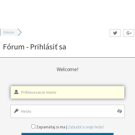
Diskusie
Fórum - Prihlásiť sa
Welcome!
Zapamätaj si ma |
Zabudol si svoje heslo?