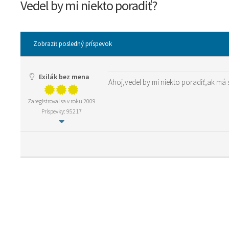
Vedel by mi niekto poradiť?
Zobraziť posledný príspevok
Exilák bez mena
Ahoj,vedel by mi niekto poradiť,ak má
Zaregistroval sa v roku 2009
Príspevky: 95217