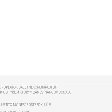
 POPLATOK DALEJ NEKOMUNIKUJTE!!!
ÍK OD FYRIEM KTORÝM ZAMESTNANCOV DODAJU
I !!! TÍTO NIČ NESPROSTREDKUJÚ!!!