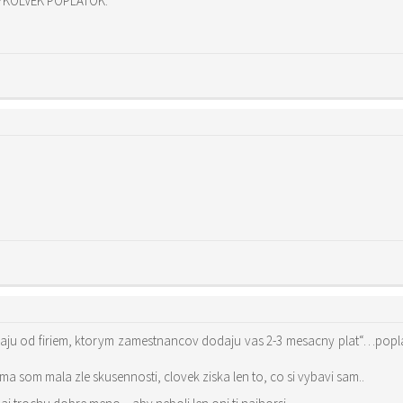
ÝKOLVEK POPLATOK.
ju od firiem, ktorym zamestnancov dodaju vas 2-3 mesacny plat“…popl
 som mala zle skusennosti, clovek ziska len to, co si vybavi sam..