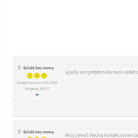
Exilák bez mena
aj ja by som potrebovala nieco vediet o
Zaregistroval sa v roku 2009
Príspevky: 95217
Exilák bez mena
Ahoj Lenka5 .Nechaj kontakt,ozvem sa Ti