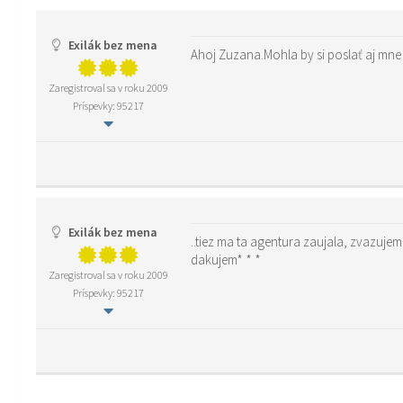
Exilák bez mena
Zaregistroval sa v roku 2009
Príspevky: 95217
Exilák bez mena
..tiez ma ta agentura zaujala, zvazujem 
dakujem* * *
Zaregistroval sa v roku 2009
Príspevky: 95217