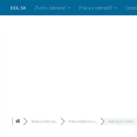
EXIL.SK
Život v zahraničí
Práca v zahraničí
Cesto
Slováci a Češi v za...
Práca a štúdium v z...
Vedel by mi niekto ...