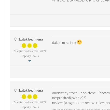
VYHÝBAJTE SA KAŽDÉMU KTO CHCE AK
Exilák bez mena
dakujem za info
Zaregistroval sa v roku 2009
Príspevky: 95217
Exilák bez mena
anonymny..trochu dopletene…“dostava
nesprostredkovanie???
Zaregistroval sa v roku 2009
neviem, ja agenturam nedoverujem, sama
Príspevky: 95217