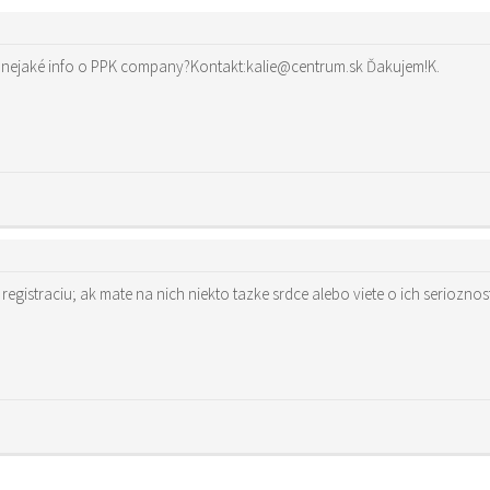
Ahoj Zuzana.Mohla by si poslať aj mne nejaké info o PPK company?Kontakt:kalie@centrum.sk Ďakujem!K.
registraciu; ak mate na nich niekto tazke srdce alebo viete o ich serioznosti