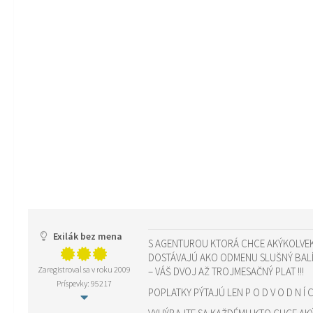
Exilák bez mena
S AGENTUROU KTORÁ CHCE AKÝKOLVEK
DOSTÁVAJÚ AKO ODMENU SLUŠNÝ BAL
Zaregistroval sa v roku 2009
– VÁŠ DVOJ AŽ TROJMESAČNÝ PLAT !!!
Príspevky: 95217
POPLATKY PÝTAJÚ LEN P O D V O D N Í C 