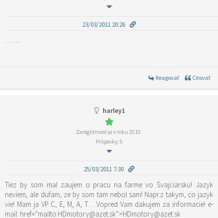
23/03/2011 20:26
……..
Reagovať
Citovať
harley1
Zaregistroval sa v roku 2010
Príspevky: 5
25/03/2011 7:30
Tiez by som mal zaujem o pracu na farme vo Švajciarsku! Jazyk
neviem, ale dufam, ze by som tam nebol sam! Napr.z takym, co jazyk
vie! Mam ja VP C, E, M, A, T …Vopred Vam dakujem za informacie! e-
mail: href=“mailto:HDmotory@azet.sk“>HDmotory@azet.sk