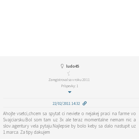
ludo45
Zaregistroval sa v roku 2011
Príspevky: 1
22/02/2011 14:32
Ahojte vsetci,chcem sa spytat ci neviete o nejakej praci na farme vo
Svajciarsku.Bol som tam uz 3x ale teraz momentalne nemam nic a
slov.agentury vela pytaju.Najlepsie by bolo keby sa dalo nastupit uz
1.marca. Za tipy dakujem