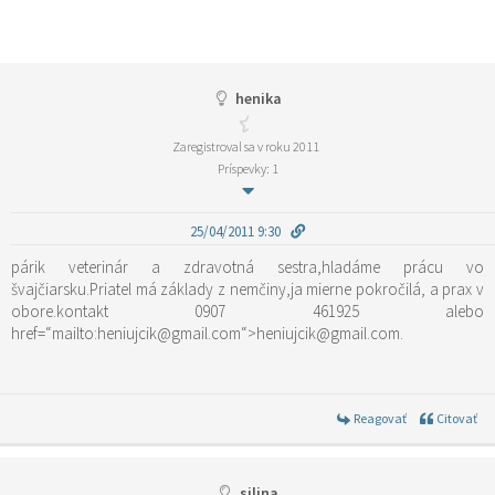
henika
Zaregistroval sa v roku 2011
Príspevky: 1
25/04/2011 9:30
párik veterinár a zdravotná sestra,hladáme prácu vo
švajčiarsku.Priatel má základy z nemčiny,ja mierne pokročilá, a prax v
obore.kontakt 0907 461925 alebo
href=“mailto:heniujcik@gmail.com“>heniujcik@gmail.com.
Reagovať
Citovať
silina