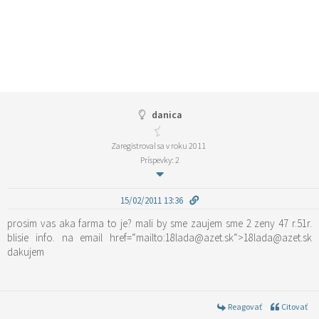
danica
Zaregistroval sa v roku 2011
Príspevky: 2
15/02/2011 13:36
prosim vas aka farma to je? mali by sme zaujem sme 2 zeny 47 r.51r.
blisie info. na email href=“mailto:18lada@azet.sk“>18lada@azet.sk
dakujem
Reagovať
Citovať