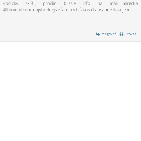
vodicky sk.B,, prosím blizsie info na mail….mirecka
@htomail.com..najvhodnejsie farma v blízkosti Lausanne.dakujem
Reagovať
Citovať