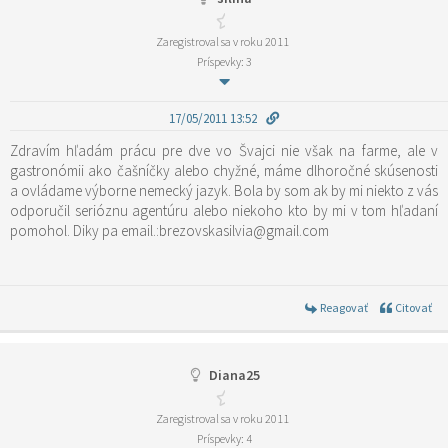
Zaregistroval sa v roku 2011
Príspevky: 3
17/05/2011 13:52
Zdravím hľadám prácu pre dve vo Švajci nie však na farme, ale v
gastronómii ako čašníčky alebo chyžné, máme dlhoročné skúsenosti
a ovládame výborne nemecký jazyk. Bola by som ak by mi niekto z vás
odporučil serióznu agentúru alebo niekoho kto by mi v tom hľadaní
pomohol. Diky pa email.:brezovskasilvia@gmail.com
Reagovať
Citovať
Diana25
Zaregistroval sa v roku 2011
Príspevky: 4