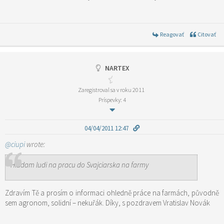
Reagovať
Citovať
NARTEX
Zaregistroval sa v roku 2011
Príspevky: 4
04/04/2011 12:47
@ciupi
wrote:
Hladam ludi na pracu do Svajciarska na farmy
Zdravím Tě a prosím o informaci ohledně práce na farmách, původně
sem agronom, solidní – nekuřák. Díky, s pozdravem Vratislav Novák