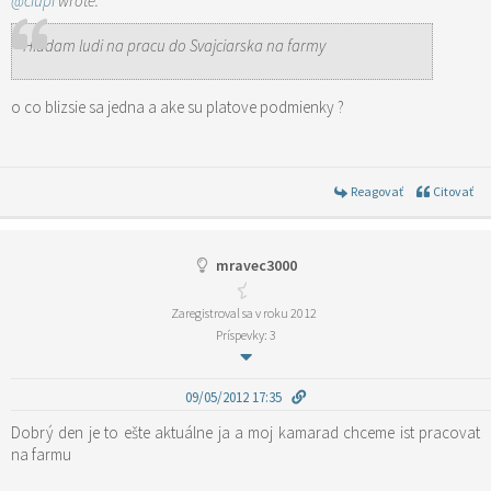
@ciupi
wrote:
Hladam ludi na pracu do Svajciarska na farmy
o co blizsie sa jedna a ake su platove podmienky ?
Reagovať
Citovať
mravec3000
Zaregistroval sa v roku 2012
Príspevky: 3
09/05/2012 17:35
Dobrý den je to ešte aktuálne ja a moj kamarad chceme ist pracovat
na farmu