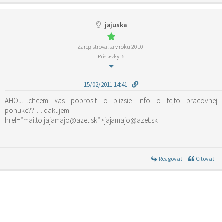
jajuska
Zaregistroval sa v roku 2010
Príspevky: 6
15/02/2011 14:41
AHOJ…chcem vas poprosit o blizsie info o tejto pracovnej
ponuke??…..dakujem
href=“mailto:jajamajo@azet.sk“>jajamajo@azet.sk
Reagovať
Citovať