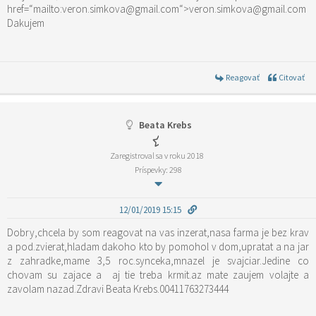
href=“mailto:veron.simkova@gmail.com“>veron.simkova@gmail.com
Dakujem
Reagovať
Citovať
Beata Krebs
Zaregistroval sa v roku 2018
Príspevky: 298
12/01/2019 15:15
Dobry,chcela by som reagovat na vas inzerat,nasa farma je bez krav
a pod.zvierat,hladam dakoho kto by pomohol v dom,upratat a na jar
z zahradke,mame 3,5 roc.synceka,mnazel je svajciar.Jedine co
chovam su zajace a aj tie treba krmit.az mate zaujem volajte a
zavolam nazad.Zdravi Beata Krebs.00411763273444