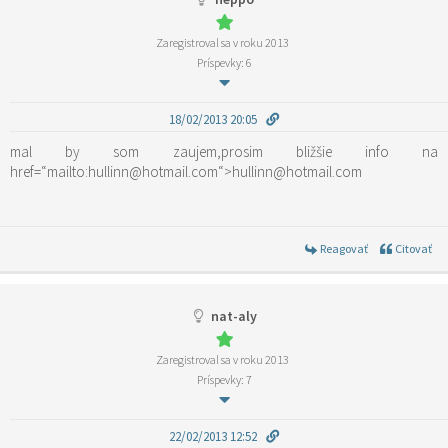
Zaregistroval sa v roku 2013
Príspevky: 6
18/02/2013 20:05
mal by som zaujem,prosim bližšie info na
href=“mailto:hullinn@hotmail.com“>hullinn@hotmail.com
Reagovať
Citovať
nat-aly
Zaregistroval sa v roku 2013
Príspevky: 7
22/02/2013 12:52