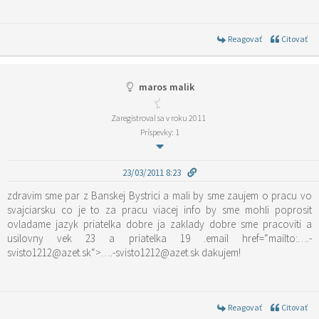
Reagovať
Citovať
maros malik
Zaregistroval sa v roku 2011
Príspevky: 1
23/03/2011 8:23
zdravim sme par z Banskej Bystrici a mali by sme zaujem o pracu vo
svajciarsku co je to za pracu viacej info by sme mohli poprosit
ovladame jazyk priatelka dobre ja zaklady dobre sme pracoviti a
usilovny vek 23 a priatelka 19 .email href=“mailto:….-
svisto1212@azet.sk“>….-svisto1212@azet.sk dakujem!
Reagovať
Citovať