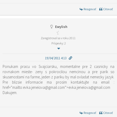
Reagovať
Citovať
Ewylish
Zaregistroval sa v roku 2011
Príspevky: 2
19/04/2011 4:13
Ponukam pracu vo Svajciarsku, momentalne pre 2 casnicky na
rovnakom mieste- zeny s pokrocilou nemcinou a pre parik so
skusenostami na farme, jeden z pariku by mal ovladat nemecky jazyk.
Pre blizsie informacie ma prosim kontaktujte na email :
href=“mailto:evka.jeneiova@gmail.com“>evka.jeneiova@gmail.com
Dakujem.
Reagovať
Citovať