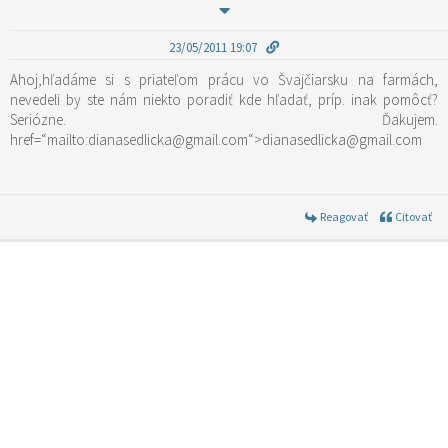
23/05/2011 19:07
Ahoj,hľadáme si s priateľom prácu vo Švajčiarsku na farmách,
nevedeli by ste nám niekto poradiť kde hľadať, príp. inak pomôcť?
Seriózne. Ďakujem.
href=“mailto:dianasedlicka@gmail.com“>dianasedlicka@gmail.com
Reagovať
Citovať