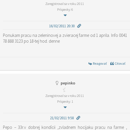
Zaregistroval sa v roku 2011
Príspevky: 6
16/02/2011 20:30
Ponukam pracu na zeleninovej a zvieracej farme od 1 aprila. Info 0041
78 888 3123 po 18-tej hod. denne
Reagovať
Citovať
pepinko
Zaregistroval sa v roku 2011
Príspevky: 1
21/02/2011 9:58
Pepo – 33r.v dobrej kondícii ,zvladnem hocijaku pracu na farme ,