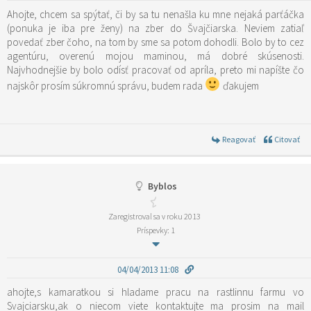
Ahojte, chcem sa spýtať, či by sa tu nenašla ku mne nejaká parťáčka
(ponuka je iba pre ženy) na zber do Švajčiarska. Neviem zatiaľ
povedať zber čoho, na tom by sme sa potom dohodli. Bolo by to cez
agentúru, overenú mojou maminou, má dobré skúsenosti.
Najvhodnejšie by bolo odísť pracovať od apríla, preto mi napíšte čo
najskôr prosím súkromnú správu, budem rada
ďakujem
Reagovať
Citovať
Byblos
Zaregistroval sa v roku 2013
Príspevky: 1
04/04/2013 11:08
ahojte,s kamaratkou si hladame pracu na rastlinnu farmu vo
Svajciarsku,ak o niecom viete kontaktujte ma prosim na mail