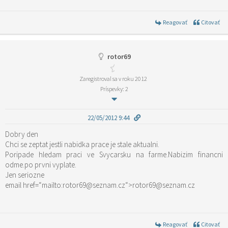
Reagovať
Citovať
rotor69
Zaregistroval sa v roku 2012
Príspevky: 2
22/05/2012 9:44
Dobry den
Chci se zeptat jestli nabidka prace je stale aktualni.
Poripade hledam praci ve Svycarsku na farme.Nabizim financni
odme.po prvni vyplate.
Jen seriozne
email href=“mailto:rotor69@seznam.cz“>rotor69@seznam.cz
Reagovať
Citovať