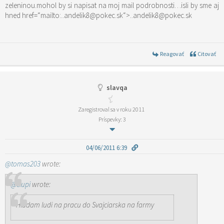
zeleninou.mohol by si napisat na moj mail podrobnosti…isli by sme aj
hned href=“mailto:..andelik8@pokec.sk“>..andelik8@pokec.sk
Reagovať
Citovať
slavqa
Zaregistroval sa v roku 2011
Príspevky: 3
04/06/2011 6:39
@tomas203
wrote:
@ciupi
wrote:
Hladam ludi na pracu do Svajciarska na farmy