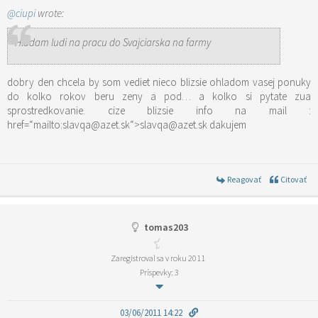
@ciupi
wrote:
Hladam ludi na pracu do Svajciarska na farmy
dobry den chcela by som vediet nieco blizsie ohladom vasej ponuky
do kolko rokov beru zeny a pod… a kolko si pytate zua
sprostredkovanie. cize blizsie info na mail :
href=“mailto:slavqa@azet.sk“>slavqa@azet.sk dakujem
Reagovať
Citovať
tomas203
Zaregistroval sa v roku 2011
Príspevky: 3
03/06/2011 14:22