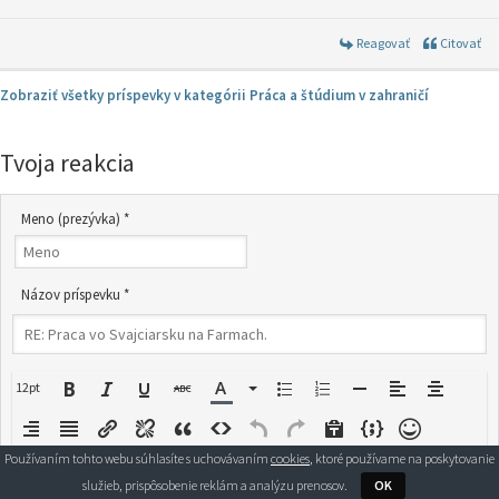
Reagovať
Citovať
Zobraziť všetky príspevky v kategórii Práca a štúdium v zahraničí
Tvoja reakcia
Meno (prezývka) *
Názov príspevku *
12pt
Používaním tohto webu súhlasíte s uchovávaním
cookies
, ktoré používame na poskytovanie
služieb, prispôsobenie reklám a analýzu prenosov.
OK