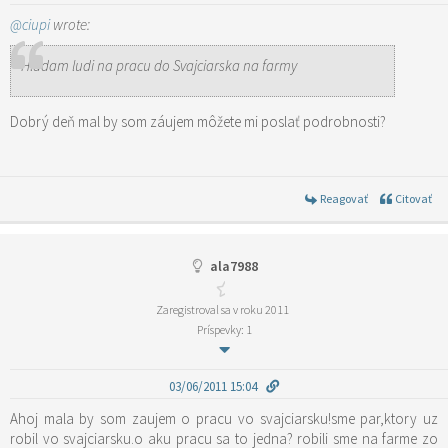
@ciupi
wrote:
Hladam ludi na pracu do Svajciarska na farmy
Dobrý deň mal by som záujem môžete mi poslať podrobnosti?
Reagovať
Citovať
ala7988
Zaregistroval sa v roku 2011
Príspevky: 1
03/06/2011 15:04
Ahoj mala by som zaujem o pracu vo svajciarsku!sme par,ktory uz
robil vo svajciarsku.o aku pracu sa to jedna? robili sme na farme zo