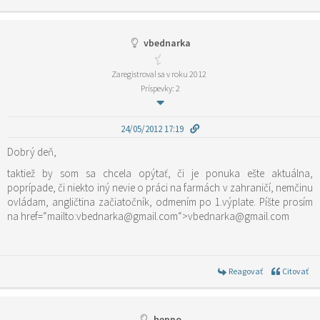
vbednarka
Zaregistroval sa v roku 2012
Príspevky: 2
24/05/2012 17:19
Dobrý deň,
taktiež by som sa chcela opýtať, či je ponuka ešte aktuálna,
poprípade, či niekto iný nevie o práci na farmách v zahraničí, nemčinu
ovládam, angličtina začiatočník, odmením po 1.výplate. Píšte prosím
na href=“mailto:vbednarka@gmail.com“>vbednarka@gmail.com
Reagovať
Citovať
heppo