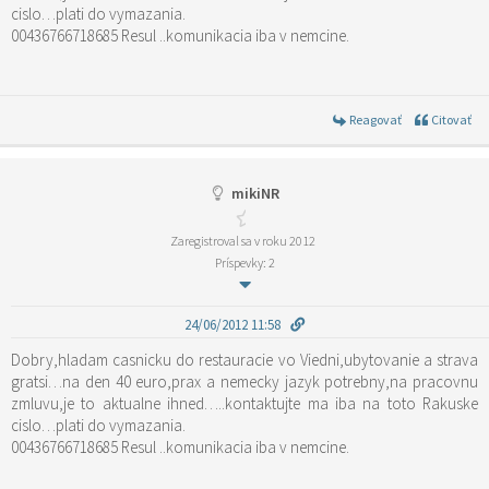
cislo…plati do vymazania.
00436766718685 Resul ..komunikacia iba v nemcine.
Reagovať
Citovať
mikiNR
Zaregistroval sa v roku 2012
Príspevky: 2
24/06/2012 11:58
Dobry,hladam casnicku do restauracie vo Viedni,ubytovanie a strava
gratsi…na den 40 euro,prax a nemecky jazyk potrebny,na pracovnu
zmluvu,je to aktualne ihned…..kontaktujte ma iba na toto Rakuske
cislo…plati do vymazania.
00436766718685 Resul ..komunikacia iba v nemcine.