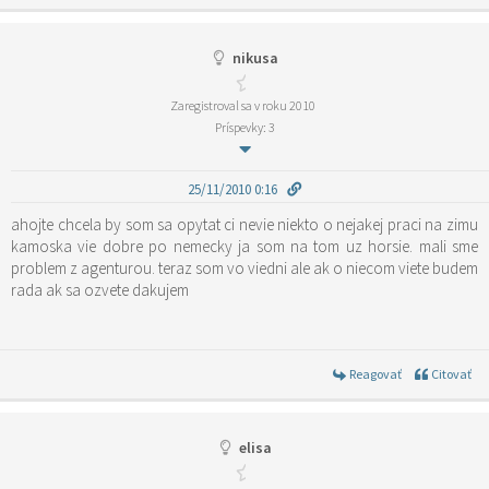
nikusa
Zaregistroval sa v roku 2010
Príspevky: 3
25/11/2010 0:16
ahojte chcela by som sa opytat ci nevie niekto o nejakej praci na zimu
kamoska vie dobre po nemecky ja som na tom uz horsie. mali sme
problem z agenturou. teraz som vo viedni ale ak o niecom viete budem
rada ak sa ozvete dakujem
Reagovať
Citovať
elisa