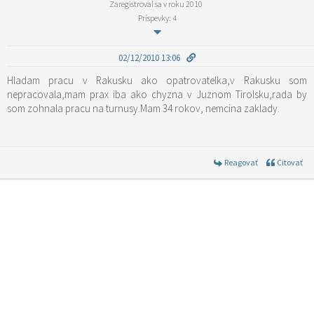
Zaregistroval sa v roku 2010
Príspevky: 4
02/12/2010 13:06
Hladam pracu v Rakusku ako opatrovatelka,v Rakusku som
nepracovala,mam prax iba ako chyzna v Juznom Tirolsku,rada by
som zohnala pracu na turnusy.Mam 34 rokov, nemcina zaklady.
Reagovať
Citovať