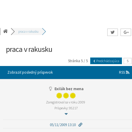
praca v rakusku
praca v rakusku
Stránka 5 / 5
Predchádzajúca
Zobraziť posledný príspevok
RSS
Exilák bez mena
Zaregistroval sa v roku 2009
Príspevky: 95217
05/11/2009 13:10