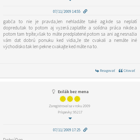
07/11/2009 14:55
gabča to nie je pravda,len nehladáte také ag.kde sa neplatí
dopredu.tak to potom aj vyzerá.zaplatíte a solídna práca nikde.a
potom tam trpíte,však to máte predplatené.potom sa ani ag.nesnažia
vám dat dobrú ponuku ked vidia,že ste cvakali a nemáte iné
východisko.tak len pekne cvakajte ked máte na to.
Reagovať
Citovať
Exilák bez mena
Zaregistroval sa v roku 2009
Príspevky: 95217
07/11/2009 17:25
DobrýDen