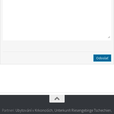
Partneri:
Ubytování v Krkonoších
,
Unterkunft Riesengebirge Tschechien
,