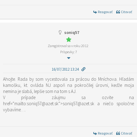
Reagovať
Citovať
soniq57
Zaregistroval sa v roku 2012
Príspevky: 7
16/07/2012 13:24
Ahojte. Rada by som vycestovala za prácou do Mníchova. Hľadám
kamošku, kt. ovláda NJ aspoň na pokročilej úrovni, keďže moja
nemina je slabá, lepšie som na tom s AJ.
V prípade záujmu sa ozvite na
href=“mailto:soniq57@azet.sk“>soniq57@azet.sk a niečo spoločne
vybavíme….
Reagovať
Citovať