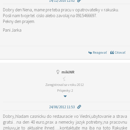
14/12/2010 12:02
Dobry den Nena, mame pre teba pracu v opatrovatelky v rakusku.
Posli nam tvoje tel. cislo alebo zavolaj na 0915466697.
Pekny den prajem.
Pani Jarka
Reagovať
Citovať
mikiNR
Zaregistroval sa v roku 2012
Príspevky: 2
24/06/2012 11:53
Dobry,hladam casnicku do restauracie vo Viedni,ubytovanie a strava
gratsi…na den 40 euro,prax a nemecky jazyk potrebny,na pracovnu
zmluvu,je to aktualne ihned…..kontaktujte ma iba na toto Rakuske