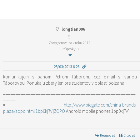
longtian006
Zaregistroval sa v roku 2012
Príspevky: 3
25/03/2013 6:26
komunikujem s panom Petrom Táborom, cez e-mail s Ivanou
Táborovou. Ponukaju zbery len pre studentov v oblasti bolzana.
_____________________________________________________
_____
=
http://www.bicgate.com/china-brands-
plaza/zopo.html:1bp0kj7v]ZOPO
Android mobile phones:1bp0kj7v]
Reagovať
Citovať