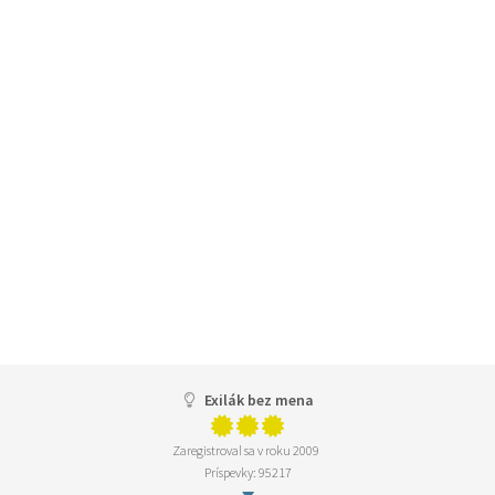
Exilák bez mena
Zaregistroval sa v roku 2009
Príspevky: 95217