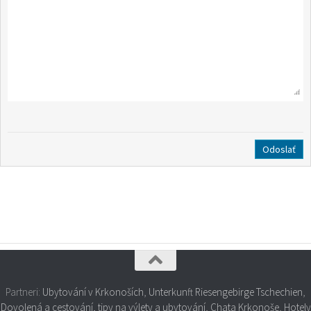
Partneri:
Ubytování v Krkonoších
,
Unterkunft Riesengebirge Tschechien
,
Dovolená a cestování, tipy na výlety a ubytování
,
Chata Krkonoše
,
Hotely