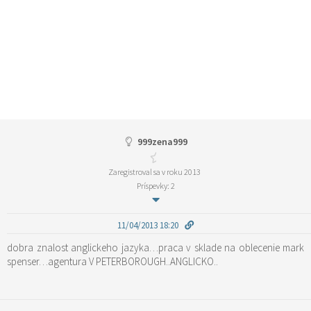
999zena999
Zaregistroval sa v roku 2013
Príspevky: 2
11/04/2013 18:20
dobra znalost anglickeho jazyka…praca v sklade na oblecenie mark
spenser…agentura V PETERBOROUGH..ANGLICKO..