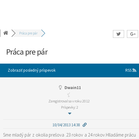
Práca pre pár
Práca pre pár
Zobraziť posledný príspevok
RSS
Dwain11
Zaregistroval sa v roku 2012
Príspevky: 2
10/04/2013 14:38
Sme mladý pár z okolia prešova .23 rokov a 24 rokov.Hlladáme prácu