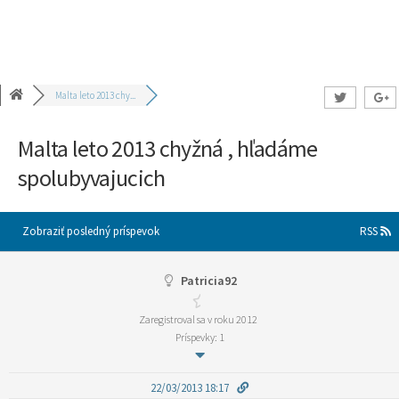
Malta leto 2013 chy...
Malta leto 2013 chyžná , hľadáme
spolubyvajucich
Zobraziť posledný príspevok
RSS
Patricia92
Zaregistroval sa v roku 2012
Príspevky: 1
22/03/2013 18:17