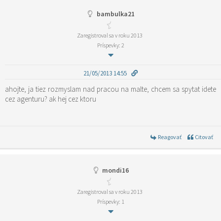
bambulka21
Zaregistroval sa v roku 2013
Príspevky: 2
21/05/2013 14:55
ahojte, ja tiez rozmyslam nad pracou na malte, chcem sa spytat idete
cez agenturu? ak hej cez ktoru
Reagovať
Citovať
mondi16
Zaregistroval sa v roku 2013
Príspevky: 1