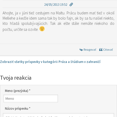
24/05/2013 19:52
Ahojte, ja v júni tiež cestujem na Maltu. Prácu budem mať tiež v okolí
Melliehe a keďže idem sama tak by bolo fajn, ak by sa tu našiel niekto,
kto hľadá spolubývajúcich. Tak ak ešte stále nemáte niekoho do
počtu, určite sa ozvite.
Reagovať
Citovať
Zobraziť všetky príspevky v kategórii Práca a štúdium v zahraničí
Tvoja reakcia
Meno (prezývka) *
Názov príspevku *