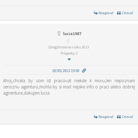
Reagovať
Citovať
lucia1987
Zaregistroval sa v roku 2013
Príspevky: 2
20/05/2013 19:00
Ahoj,chcela by som ist pracovat niekde k moru,len nepoznam
serioznu agenturu,mohla by si mad nejake info o praci alebo dobrej
agnenture,dakujem lucia
Reagovať
Citovať