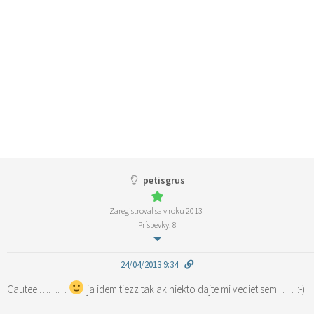
petisgrus
Zaregistroval sa v roku 2013
Príspevky: 8
24/04/2013 9:34
Cautee ………
ja idem tiezz tak ak niekto dajte mi vediet sem ……:-)