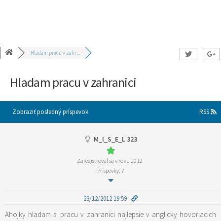
Hladam pracu v zahr...
Hladam pracu v zahranici
Zobraziť posledný príspevok
RSS
M_I_S_E_L 323
Zaregistroval sa v roku 2012
Príspevky: 7
23/12/2012 19:59
Ahojky hladam si pracu v zahranici najlepsie v anglicky hovoriacich