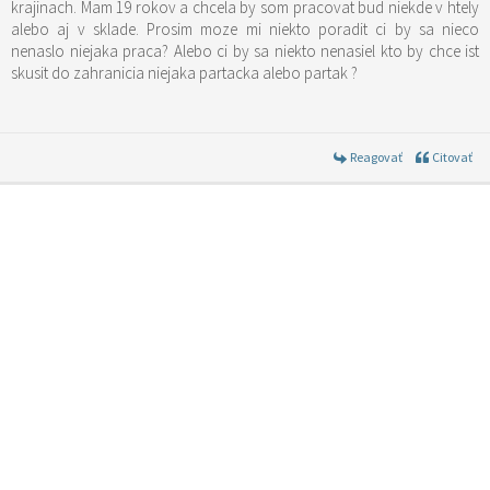
krajinach. Mam 19 rokov a chcela by som pracovat bud niekde v htely
alebo aj v sklade. Prosim moze mi niekto poradit ci by sa nieco
nenaslo niejaka praca? Alebo ci by sa niekto nenasiel kto by chce ist
skusit do zahranicia niejaka partacka alebo partak ?
Reagovať
Citovať