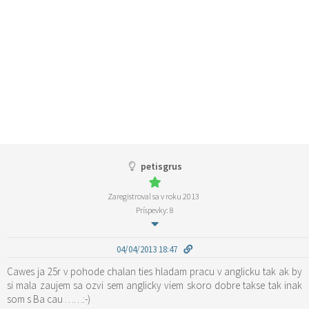
petisgrus
Zaregistroval sa v roku 2013
Príspevky: 8
04/04/2013 18:47
Cawes ja 25r v pohode chalan ties hladam pracu v anglicku tak ak by
si mala zaujem sa ozvi sem anglicky viem skoro dobre takse tak inak
som s Ba cau ……:-)