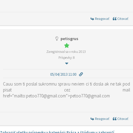
Reagovať
Citovať
petisgrus
Zaregistroval sa v roku 2013
Príspevky: 8
05/04/2013 11:00
Cauu som ti poslal sukromnu spravu neviem ci ti dosla ak ne tak pod
pisat cez mail
href=“mailto:petoo770@gmail.com“>petoo770@gmail.com
Reagovať
Citovať
Zobraziť všetky príspevky v kategórii Práca a štúdium v zahraničí