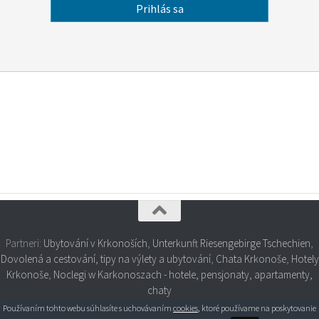
Partneri:
Ubytování v Krkonoších
,
Unterkunft Riesengebirge Tschechien
,
Dovolená a cestování, tipy na výlety a ubytování
,
Chata Krkonoše
,
Hotely
Krkonoše
,
Noclegi w Karkonoszach - hotele, pensjonaty, apartamenty,
chaty
Používaním tohto webu súhlasíte s uchovávaním
cookies
, ktoré používame na poskytovanie