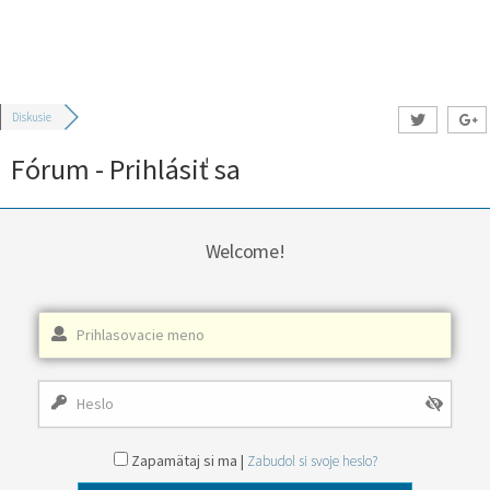
Diskusie
Fórum - Prihlásiť sa
Welcome!
Zapamätaj si ma |
Zabudol si svoje heslo?