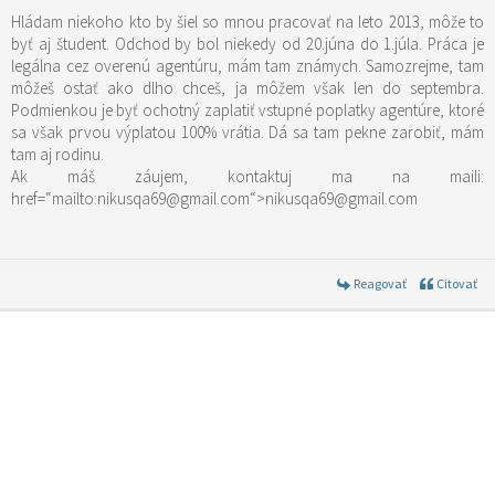
Hládam niekoho kto by šiel so mnou pracovať na leto 2013, môže to
byť aj študent. Odchod by bol niekedy od 20.júna do 1.júla. Práca je
legálna cez overenú agentúru, mám tam známych. Samozrejme, tam
môžeš ostať ako dlho chceš, ja môžem však len do septembra.
Podmienkou je byť ochotný zaplatiť vstupné poplatky agentúre, ktoré
sa však prvou výplatou 100% vrátia. Dá sa tam pekne zarobiť, mám
tam aj rodinu.
Ak máš záujem, kontaktuj ma na maili:
href=“mailto:nikusqa69@gmail.com“>nikusqa69@gmail.com
Reagovať
Citovať