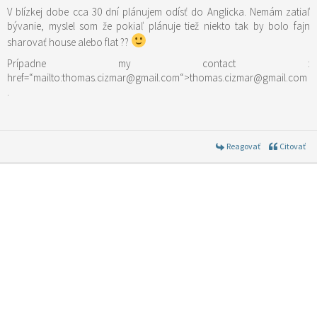
V blízkej dobe cca 30 dní plánujem odísť do Anglicka. Nemám zatiaľ
bývanie, myslel som že pokiaľ plánuje tiež niekto tak by bolo fajn
sharovať house alebo flat ??
Prípadne my contact :
href=“mailto:thomas.cizmar@gmail.com“>thomas.cizmar@gmail.com
.
Reagovať
Citovať