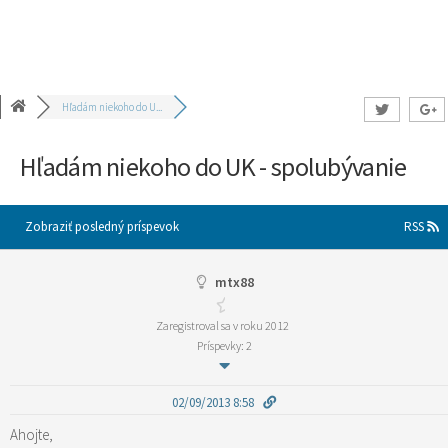
Hľadám niekoho do U...
Hľadám niekoho do UK - spolubývanie
Zobraziť posledný príspevok
RSS
mtx88
Zaregistroval sa v roku 2012
Príspevky: 2
02/09/2013 8:58
Ahojte,