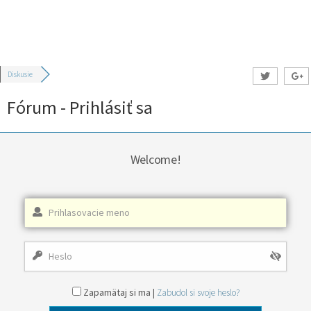
Diskusie
Fórum - Prihlásiť sa
Welcome!
Zapamätaj si ma |
Zabudol si svoje heslo?