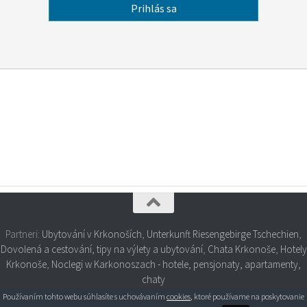
Partneri:
Ubytování v Krkonoších
,
Unterkunft Riesengebirge Tschechien
,
Dovolená a cestování, tipy na výlety a ubytování
,
Chata Krkonoše
,
Hotely
Krkonoše
,
Noclegi w Karkonoszach - hotele, pensjonaty, apartamenty,
chaty
Používaním tohto webu súhlasíte s uchovávaním
cookies
, ktoré používame na poskytovanie