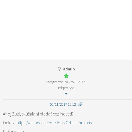
admin
Zaregistroval sa v roku 2017
Príspevky: 8
05/11/2017 16:12
Ahoj Zuzi, skúšala si hľadať cez indeed?
Odkaz:
https://at.indeed.com/Jobs-Ort-im-Innkreis
Držím palce!