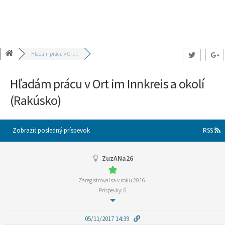
Hľadám prácu v Ort ...
Hľadám prácu v Ort im Innkreis a okolí
(Rakúsko)
Zobraziť posledný príspevok
RSS
ZuzANa26
Zaregistroval sa v roku 2016
Príspevky: 6
05/11/2017 14:39