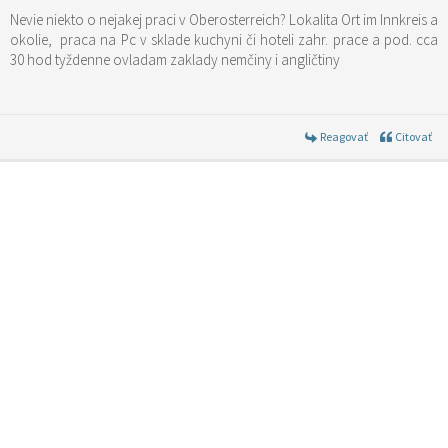
Nevie niekto o nejakej praci v Oberosterreich? Lokalita Ort im Innkreis a
okolie, praca na Pc v sklade kuchyni či hoteli zahr. prace a pod. cca
30 hod tyždenne ovladam zaklady nemčiny i angličtiny
Reagovať
Citovať