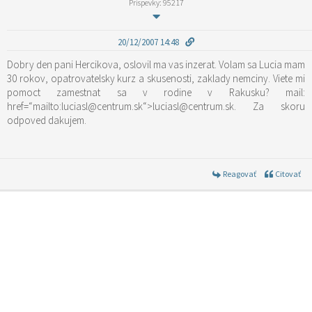
Príspevky: 95217
20/12/2007 14:48
Dobry den pani Hercikova, oslovil ma vas inzerat. Volam sa Lucia mam
30 rokov, opatrovatelsky kurz a skusenosti, zaklady nemciny. Viete mi
pomoct zamestnat sa v rodine v Rakusku? mail:
href=“mailto:luciasl@centrum.sk“>luciasl@centrum.sk. Za skoru
odpoved dakujem.
Reagovať
Citovať