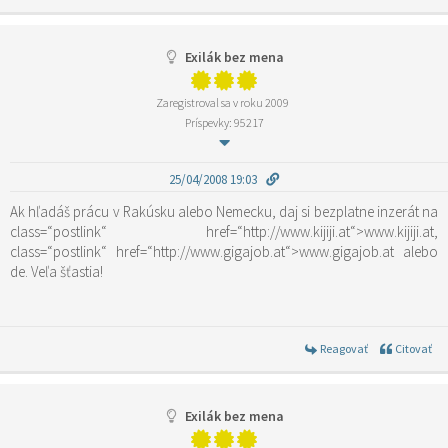
Exilák bez mena
Zaregistroval sa v roku 2009
Príspevky: 95217
25/04/2008 19:03
Ak hľadáš prácu v Rakúsku alebo Nemecku, daj si bezplatne inzerát na
class=“postlink“ href=“http://www.kijiji.at“>www.kijiji.at
,
class=“postlink“ href=“http://www.gigajob.at“>www.gigajob.at
alebo
de. Veľa šťastia!
Reagovať
Citovať
Exilák bez mena