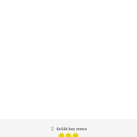
Exilák bez mena