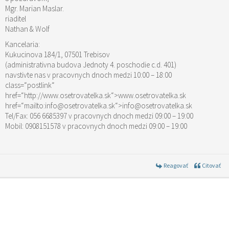
Mgr. Marian Maslar.
riaditel
Nathan & Wolf
Kancelaria:
Kukucinova 184/1, 07501 Trebisov
(administrativna budova Jednoty 4. poschodie c.d. 401)
navstivte nas v pracovnych dnoch medzi 10:00 – 18:00
class=“postlink“
href=“http://www.osetrovatelka.sk“>www.osetrovatelka.sk
href=“mailto:info@osetrovatelka.sk“>info@osetrovatelka.sk
Tel/Fax: 056 6685397 v pracovnych dnoch medzi 09:00 – 19:00
Mobil: 0908151578 v pracovnych dnoch medzi 09:00 – 19:00
Reagovať
Citovať