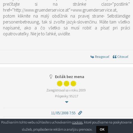
prečítajte si na stránke
class=“postlink“
href=“http://www.gruenderservice.at“>www.gruenderservice.at
,
potom kliknite na malý obdĺžnik na pravej strane- Selbständige
personenbetreuung, tak si zvoľte jazyk-slovenčinu. Máte tam všetko
napísané, ako a čo všetko sa musí robiť a písať pri práci
opatrovateľky. Nie je to ľahké, uvidíte.
Reagovať
Citovať
Exilák bez mena
Zaregistroval sa v roku 2009
Príspevky: 95217
11/05/2008 7:55
Dobry den .Chcem sa len informovat sprostredkovavate pracu v
Používaním tohto webu súhlasíte s uchovávaním
cookies
, ktoré používame na poskytovanie
Rakusku.Nemcinu mam slabsiu ale pracovala som teraz 3 mesiace ako
služieb, prispôsobenie reklám a analýzu prenosov.
OK