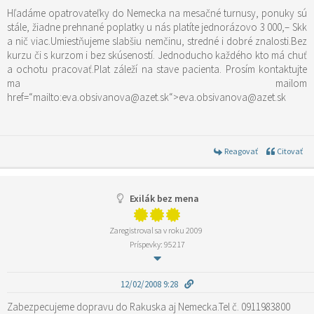
Hľadáme opatrovateľky do Nemecka na mesačné turnusy, ponuky sú
stále, žiadne prehnané poplatky u nás platíte jednorázovo 3 000,– Skk
a nič viac.Umiestňujeme slabšiu nemčinu, stredné i dobré znalosti.Bez
kurzu či s kurzom i bez skúseností. Jednoducho každého kto má chuť
a ochotu pracovať.Plat záleží na stave pacienta. Prosím kontaktujte
ma mailom
href=“mailto:eva.obsivanova@azet.sk“>eva.obsivanova@azet.sk
Reagovať
Citovať
Exilák bez mena
Zaregistroval sa v roku 2009
Príspevky: 95217
12/02/2008 9:28
Zabezpecujeme dopravu do Rakuska aj Nemecka.Tel č. 0911983800