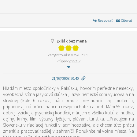
Reagovať
Citovať
Exilák bez mena
Zaregistroval sa v roku 2009
Príspevky: 95217
21/03/2008 20:40
Hľadám miesto spoločníčky v Rakúsku, hovorím perfektne nemecky,
všeobecná štítna jazyková skúška , jazyk nemecký som vyučovala na
strednej škole 6 rokov, mám prax s prekladaním aj tlmočením,
prípadne aj inú prácu, napr.na resepcioi hotela a pod.. Mám 55 rokov,
dobrej fyzickej a psychickej kondícii, máujem o všetko-kultúra, hudba,
dejiny, knihy, film, výstavy. lyžujem, plávam, turistika…..Pracujem na
Slovensku v riadiacej funkcii v adminostratíve, ale chcem túto prácu
zmeniť a pracovať radšej v zahraničí. Ponúknite mi voľné miesta. Na