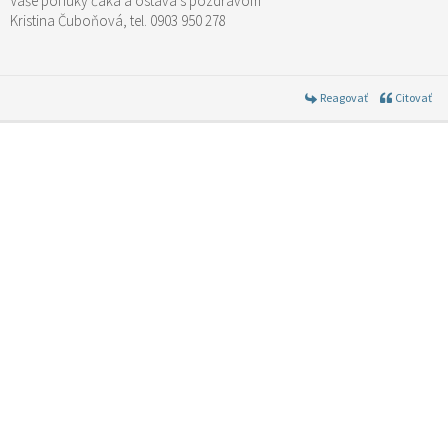
Vaše ponuky čaká a ostáva s pozdravom
Kristina Čuboňová, tel. 0903 950 278
Reagovať
Citovať