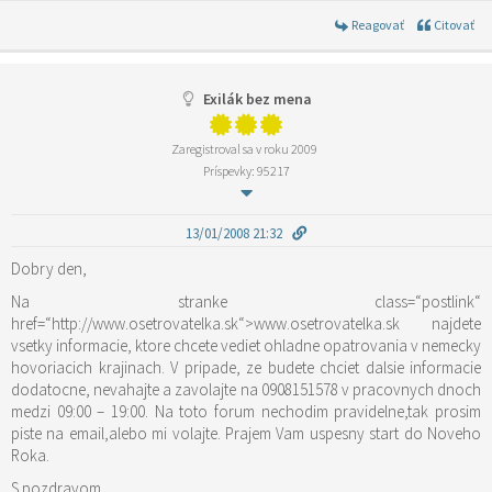
Reagovať
Citovať
Exilák bez mena
Zaregistroval sa v roku 2009
Príspevky: 95217
13/01/2008 21:32
Dobry den,
Na stranke
class=“postlink“
href=“http://www.osetrovatelka.sk“>www.osetrovatelka.sk
najdete
vsetky informacie, ktore chcete vediet ohladne opatrovania v nemecky
hovoriacich krajinach. V pripade, ze budete chciet dalsie informacie
dodatocne, nevahajte a zavolajte na 0908151578 v pracovnych dnoch
medzi 09:00 – 19:00. Na toto forum nechodim pravidelne,tak prosim
piste na email,alebo mi volajte. Prajem Vam uspesny start do Noveho
Roka.
S pozdravom,