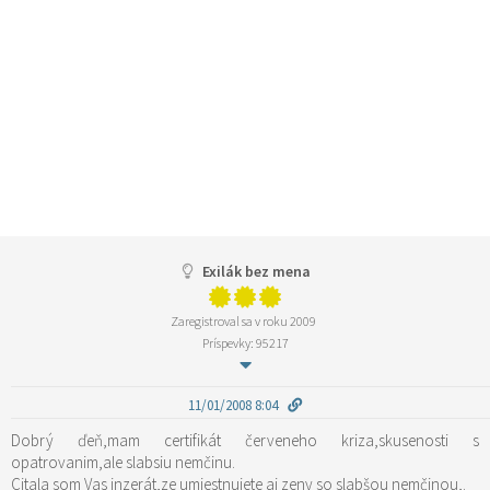
Exilák bez mena
Zaregistroval sa v roku 2009
Príspevky: 95217
11/01/2008 8:04
Dobrý ďeň,mam certifikát červeneho kriza,skusenosti s
opatrovanim,ale slabsiu nemčinu.
Citala som Vas inzerát,ze umiestnujete aj zeny so slabšou nemčinou,.