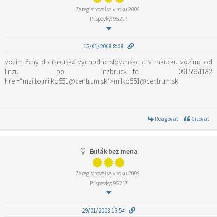
Zaregistroval sa v roku 2009
Príspevky: 95217
15/01/2008 8:08
vozim ženy do rakuska vychodne slovensko a v rakusku vozime od
linzu po inzbruck…tel. 0915961182
href=“mailto:milko551@centrum.sk“>milko551@centrum.sk
Reagovať
Citovať
Exilák bez mena
Zaregistroval sa v roku 2009
Príspevky: 95217
29/01/2008 13:54