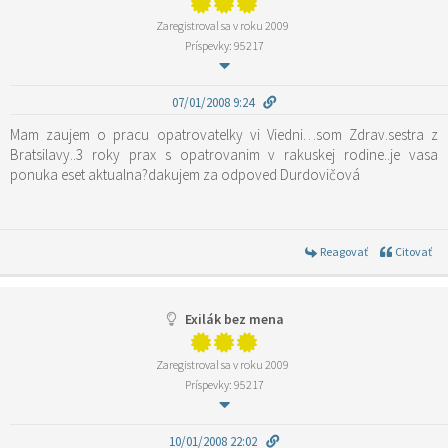
Zaregistroval sa v roku 2009
Príspevky: 95217
07/01/2008 9:24
Mam zaujem o pracu opatrovatelky vi Viedni…som Zdrav.sestra z
Bratsilavy..3 roky prax s opatrovanim v rakuskej rodine..je vasa
ponuka eset aktualna?dakujem za odpoved Durdovičová
Reagovať
Citovať
Exilák bez mena
Zaregistroval sa v roku 2009
Príspevky: 95217
10/01/2008 22:02