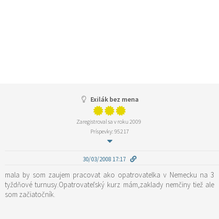
Exilák bez mena
Zaregistroval sa v roku 2009
Príspevky: 95217
30/03/2008 17:17
mala by som zaujem pracovat ako opatrovatelka v Nemecku na 3
tyždňové turnusy.Opatrovateľský kurz mám,zaklady nemčiny tiež ale
som začiatočník.