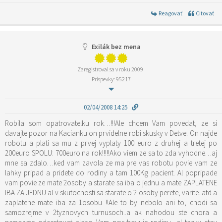
Reagovať
Citovať
Exilák bez mena
Zaregistroval sa v roku 2009
Príspevky: 95217
02/04/2008 14:25
Robila som opatrovatelku rok…!!!Ale chcem Vam povedat, ze si
davajte pozor na Kacianku on prvidelne robi skusky v Detve. On najde
robotu a plati sa mu z prvej vyplaty 100 euro z druhej a tretej po
200euro SPOLU: 700euro na rok!!!!!Ako viem ze sa to zda vyhodne…aj
mne sa zdalo…ked vam zavola ze ma pre vas robotu povie vam ze
lahky pripad a pridete do rodiny a tam 100Kg pacient. Al popripade
vam povie ze mate 2osoby a starate sa iba o jednu a mate ZAPLATENE
IBA ZA JEDNU al v skutocnosti sa starate o 2 osoby perete, varite..atd a
zaplatene mate iba za 1osobu !!Ale to by nebolo ani to, chodi sa
samozrejme v 2tyznovych turnusoch..a ak nahodou ste chora a