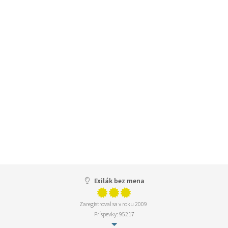
Exilák bez mena
Zaregistroval sa v roku 2009
Príspevky: 95217