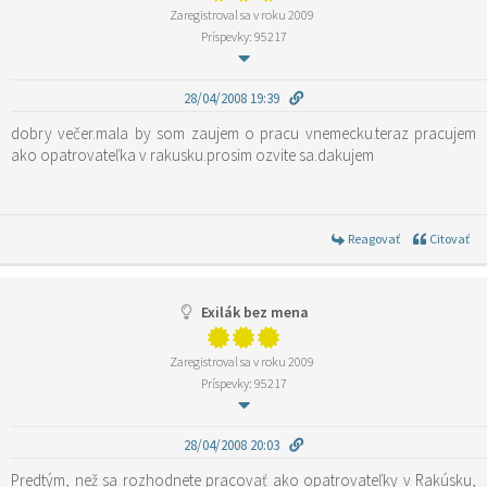
Zaregistroval sa v roku 2009
Príspevky: 95217
28/04/2008 19:39
dobry večer.mala by som zaujem o pracu vnemecku.teraz pracujem
ako opatrovateľka v rakusku.prosim ozvite sa.dakujem
Reagovať
Citovať
Exilák bez mena
Zaregistroval sa v roku 2009
Príspevky: 95217
28/04/2008 20:03
Predtým, než sa rozhodnete pracovať ako opatrovateľky v Rakúsku,