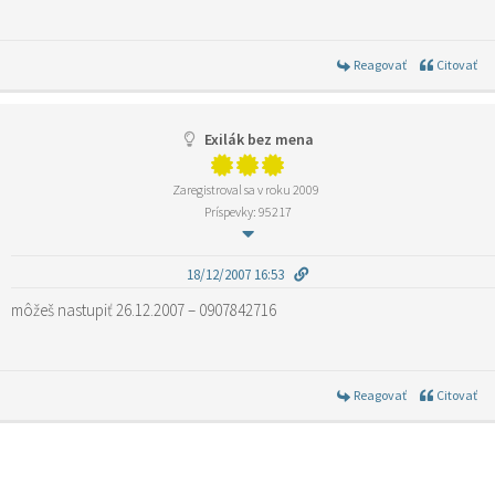
Reagovať
Citovať
Exilák bez mena
Zaregistroval sa v roku 2009
Príspevky: 95217
18/12/2007 16:53
môžeš nastupiť 26.12.2007 – 0907842716
Reagovať
Citovať