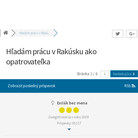
Hľadám prácu v Rakú...
Hľadám prácu v Rakúsku ako
opatrovateľka
Stránka 1 / 6
Nasledujúca
Zobraziť posledný príspevok
RSS
Exilák bez mena
Zaregistroval sa v roku 2009
Príspevky: 95217