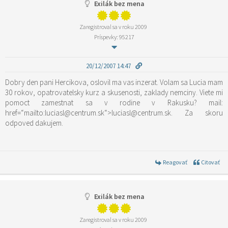
Exilák bez mena
Zaregistroval sa v roku 2009
Príspevky: 95217
20/12/2007 14:47
Dobry den pani Hercikova, oslovil ma vas inzerat. Volam sa Lucia mam
30 rokov, opatrovatelsky kurz a skusenosti, zaklady nemciny. Viete mi
pomoct zamestnat sa v rodine v Rakusku? mail:
href=“mailto:luciasl@centrum.sk“>luciasl@centrum.sk. Za skoru
odpoved dakujem.
Reagovať
Citovať
Exilák bez mena
Zaregistroval sa v roku 2009