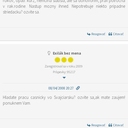
rokov, opatr. kurz, nemcina slabsia, ale sa dohovorim, prax polrocna
v rak.rodine. Nastup mozny ihned. Nepotrebuje niekto pripadne
striedacku? ozvite sa.
Reagovať
Citovať
Exilák bez mena
Zaregistroval sa v roku 2009
Príspevky: 95217
08/04/2008 20:27
Hladate pracu casnicky vo Svajciarsku? ozvite sa,ak mate zaujem!
ponuknem Vam.
Reagovať
Citovať