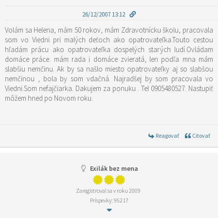
26/12/2007 13:12
Volám sa Helena, mám 50 rokov, mám Zdravotnícku školu, pracovala
som vo Viedni pri malých deťoch ako opatrovateľka.Touto cestou
hľadám prácu ako opatrovateľka dospelých starých ludí.Ovládam
domáce práce. mám rada i domáce zvieratá, len podľa mna mám
slabšiu nemčinu. Ak by sa našlo miesto opatrovateľky aj so slabšou
nemčinou , bola by som vdačná. Najradšej by som pracovala vo
Viedni.Som nefajčiarka. Dakujem za ponuku . Tel 0905480527. Nastupiť
môžem hned po Novom roku.
Reagovať
Citovať
Exilák bez mena
Zaregistroval sa v roku 2009
Príspevky: 95217