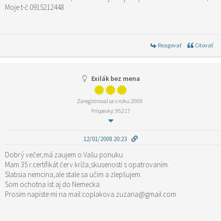
Moje t-č.0915212448
Reagovať
Citovať
Exilák bez mena
Zaregistroval sa v roku 2009
Príspevky: 95217
12/01/2008 20:23
Dobrý večer,má zaujem o Vašu ponuku.
Mam 35 r.certifikát červ.kríža,skusenosti s opatrovaním.
Slabsia nemcina,ale stale sa učim a zlepšujem.
Som ochotna ist aj do Nemecka
Prosim napiste mi na mail:coplakova.zuzana@gmail.com