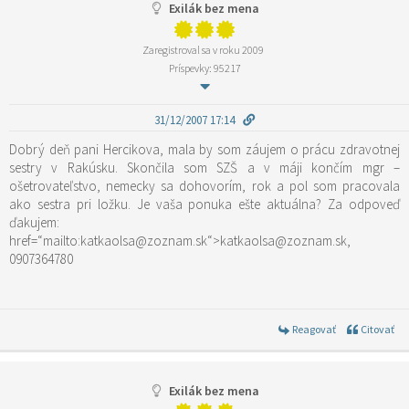
Exilák bez mena
Zaregistroval sa v roku 2009
Príspevky: 95217
31/12/2007 17:14
Dobrý deň pani Hercikova, mala by som záujem o prácu zdravotnej
sestry v Rakúsku. Skončila som SZŠ a v máji končím mgr –
ošetrovateľstvo, nemecky sa dohovorím, rok a pol som pracovala
ako sestra pri ložku. Je vaša ponuka ešte aktuálna? Za odpoveď
ďakujem:
href=“mailto:katkaolsa@zoznam.sk“>katkaolsa@zoznam.sk,
0907364780
Reagovať
Citovať
Exilák bez mena