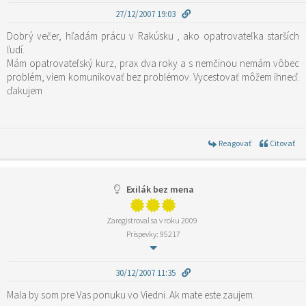
27/12/2007 19:03
Dobrý večer, hľadám prácu v Rakúsku , ako opatrovateľka starších
ľudí.
Mám opatrovateľský kurz, prax dva roky a s nemčinou nemám vôbec
problém, viem komunikovať bez problémov. Vycestovať môžem ihneď.
ďakujem
Reagovať
Citovať
Exilák bez mena
Zaregistroval sa v roku 2009
Príspevky: 95217
30/12/2007 11:35
Mala by som pre Vas ponuku vo Viedni. Ak mate este zaujem.