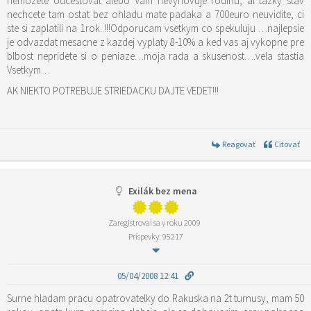
nemozete odcestovat alebo Vam nevyhovuje rodinu, al tazky stav
nechcete tam ostat bez ohladu mate padaka a 700euro neuvidite, ci
ste si zaplatili na 1rok..!!!Odporucam vsetkym co spekuluju …najlepsie
je odvazdat mesacne z kazdej vyplaty 8-10% a ked vas aj vykopne pre
blbost nepridete si o peniaze…moja rada a skusenost….vela stastia
Vsetkym…
AK NIEKTO POTREBUJE STRIEDACKU DAJTE VEDET!!!
Reagovať
Citovať
Exilák bez mena
Zaregistroval sa v roku 2009
Príspevky: 95217
05/04/2008 12:41
Surne hladam pracu opatrovatelky do Rakuska na 2t turnusy, mam 50