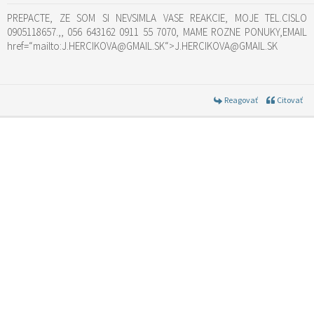
PREPACTE, ZE SOM SI NEVSIMLA VASE REAKCIE, MOJE TEL.CISLO
0905118657.,, 056 643162 0911 55 7070, MAME ROZNE PONUKY,EMAIL
href=“mailto:J.HERCIKOVA@GMAIL.SK“>J.HERCIKOVA@GMAIL.SK
Reagovať
Citovať