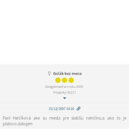
Exilák bez mena
Zaregistroval sa v roku 2009
Príspevky: 95217
15/12/2007 10:16
Pani Herčíková ake su miesta pre slabšiu nemčinu,a ako to je
platovo.dakujem