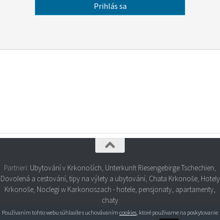
Partneri:
Ubytování v Krkonoších
,
Unterkunft Riesengebirge Tschechien
,
Dovolená a cestování, tipy na výlety a ubytování
,
Chata Krkonoše
,
Hotely
Krkonoše
,
Noclegi w Karkonoszach - hotele, pensjonaty, apartamenty,
chaty
Používaním tohto webu súhlasíte s uchovávaním
cookies
, ktoré používame na poskytovanie