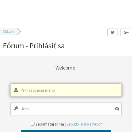
Diskusie
Fórum - Prihlásiť sa
Welcome!
Zapamätaj si ma |
Zabudol si svoje heslo?