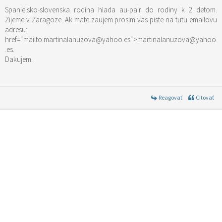
Spanielsko-slovenska rodina hlada au-pair do rodiny k 2 detom.
Zijeme v Zaragoze. Ak mate zaujem prosim vas piste na tutu emailovu
adresu:
href=“mailto:martinalanuzova@yahoo.es“>martinalanuzova@yahoo
.es.
Dakujem.
Reagovať
Citovať