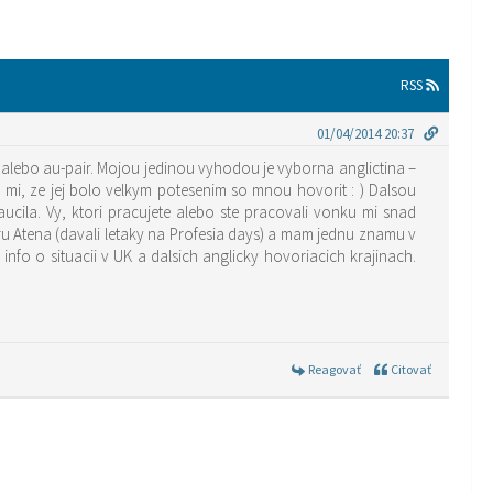
RSS
01/04/2014 20:37
alebo au-pair. Mojou jedinou vyhodou je vyborna anglictina –
i, ze jej bolo velkym potesenim so mnou hovorit : ) Dalsou
cila. Vy, ktori pracujete alebo ste pracovali vonku mi snad
ru Atena (davali letaky na Profesia days) a mam jednu znamu v
fo o situacii v UK a dalsich anglicky hovoriacich krajinach.
Reagovať
Citovať