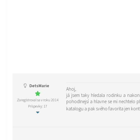
DetsMarie
Ahoj,
já jsem taky hledala rodinku a nakon
Zaregistroval sa v roku 2014
pohodlnejsí a hlavne se mi nechtelo pl
Príspevky: 17