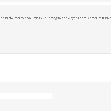
Zdravim,ak este stale hladas,ozvi sa mi na href=“mailto:email-mitunikovamagdalena@gmail.com“