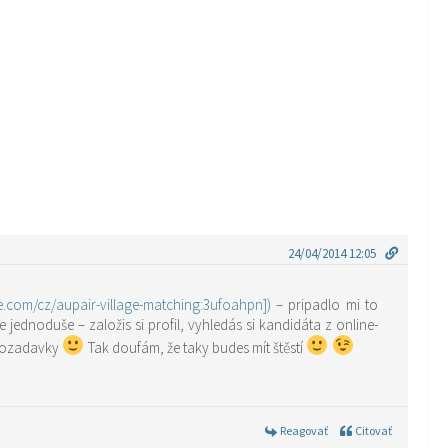
24/04/2014 12:05
ge.com/cz/aupair-village-matching:3ufoahpn])
– pripadlo mi to
 jednoduše – založis si profil, vyhledás si kandidáta z online-
ny moje pozadavky
Tak doufám, že taky budes mít štěstí
Reagovať
Citovať