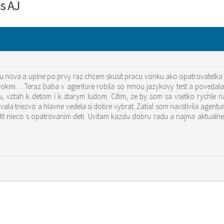
 s AJ
u nova a uplne po prvy raz chcem skusit pracu vonku ako opatrovatelka 
kmi… Teraz baba v agenture robila so mnou jazykovy test a povedala m
vztah k detom i k starym ludom. Citim, ze by som sa vsetko rychle nau
la triezvo a hlavne vedela si dobre vybrat. Zatial som navstivila agentu
 nieco s opatrovanim deti. Uvitam kazdu dobru radu a najma aktualne in