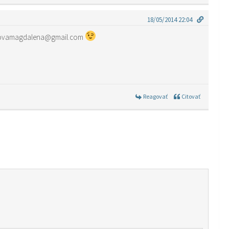
18/05/2014 22:04
>email-mitunikovamagdalena@gmail.com
Reagovať
Citovať