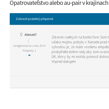
Opatrovateľstvo alebo au-pair v krajinach
Zobraziť posledný príspevok
Alena67
Zdravim vsetkych na tomto fore. Som t
vdaka mojmu pobytu v Kanade pred ro
Zaregistroval sa v roku 2014
vyhodou je, ze mam vrodenu empatiu, 
Príspevky: 1
poskytnete dobre rady aby som uvazova
UK, ktory by mi mohla pomoct dohodit
Vopred dakujem.