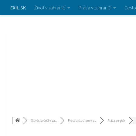
EXIL.SK
Život v zahraničí
Práca v zahraničí
Cesto
Slováci a Češi v za...
Práca a štúdium v z...
Práca au-pair