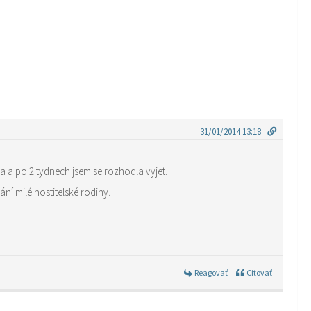
31/01/2014 13:18
a a po 2 tydnech jsem se rozhodla vyjet.
ní milé hostitelské rodiny.
Reagovať
Citovať