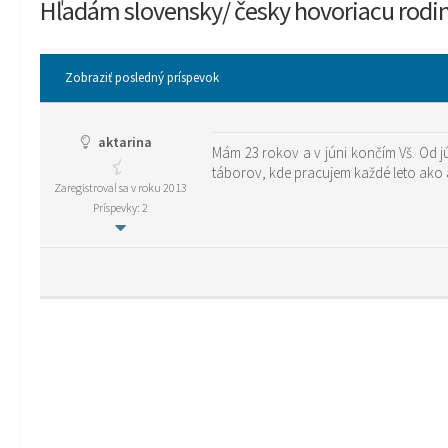
Hľadám slovensky/ česky hovoriacu rodin
Zobraziť posledný príspevok
aktarina
Mám 23 rokov a v júni končím Vš. Od júl
Zaregistroval sa v roku 2013
Príspevky: 2