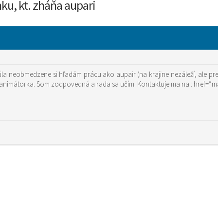
ku, kt. zháňa aupari
a neobmedzene si hľadám prácu ako aupair (na krajine nezáleží, ale preferuj
táborov, kde pracuj