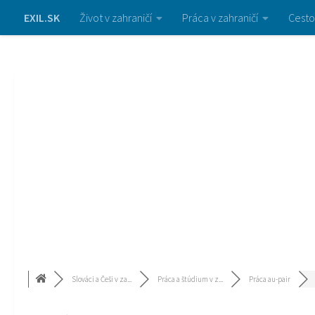
EXIL.SK
Život v zahraničí
Práca v zahraničí
Cesto
Slováci a Češi v za...
Práca a štúdium v z...
Práca au-pair