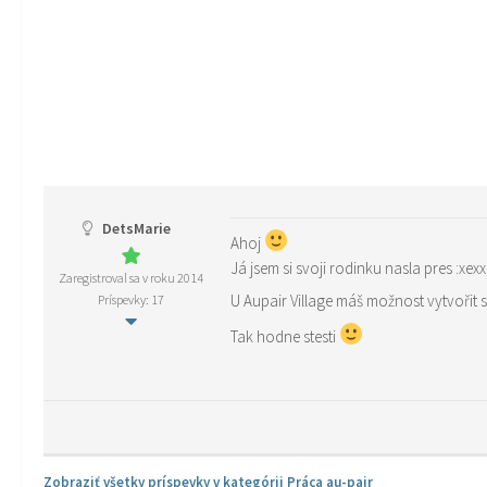
DetsMarie
Ahoj
Já jsem si svoji rodinku nasla pres :xex
Zaregistroval sa v roku 2014
U Aupair Village máš možnost vytvořit s
Príspevky: 17
Tak hodne stesti
Zobraziť všetky príspevky v kategórii Práca au-pair