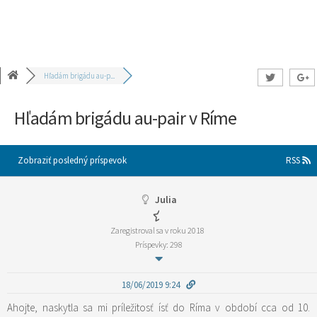
Hľadám brigádu au-p...
Hľadám brigádu au-pair v Ríme
Zobraziť posledný príspevok
RSS
Julia
Zaregistroval sa v roku 2018
Príspevky: 298
18/06/2019 9:24
Ahojte, naskytla sa mi príležitosť ísť do Ríma v období cca od 10.