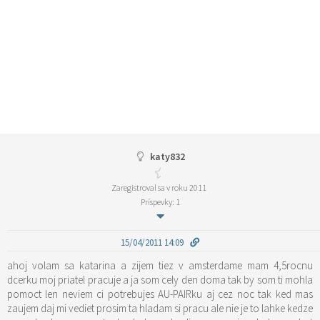
katy832
Zaregistroval sa v roku 2011
Príspevky: 1
15/04/2011 14:09
ahoj volam sa katarina a zijem tiez v amsterdame mam 4,5rocnu
dcerku moj priatel pracuje a ja som cely den doma tak by som ti mohla
pomoct len neviem ci potrebujes AU-PAIRku aj cez noc tak ked mas
zaujem daj mi vediet prosim ta hladam si pracu ale nie je to lahke kedze