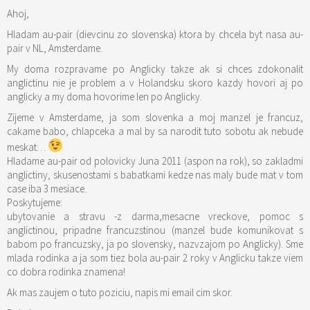
Ahoj,
Hladam au-pair (dievcinu zo slovenska) ktora by chcela byt nasa au-
pair v NL, Amsterdame.
My doma rozpravame po Anglicky takze ak si chces zdokonalit
anglictinu nie je problem a v Holandsku skoro kazdy hovori aj po
anglicky a my doma hovorime len po Anglicky.
Zijeme v Amsterdame, ja som slovenka a moj manzel je francuz,
cakame babo, chlapceka a mal by sa narodit tuto sobotu ak nebude
meskat…
Hladame au-pair od polovicky Juna 2011 (aspon na rok), so zakladmi
anglictiny, skusenostami s babatkami kedze nas maly bude mat v tom
case iba 3 mesiace.
Poskytujeme:
ubytovanie a stravu -z darma,mesacne vreckove, pomoc s
anglictinou, pripadne francuzstinou (manzel bude komunikovat s
babom po francuzsky, ja po slovensky, nazvzajom po Anglicky). Sme
mlada rodinka a ja som tiez bola au-pair 2 roky v Anglicku takze viem
co dobra rodinka znamena!
Ak mas zaujem o tuto poziciu, napis mi email cim skor.