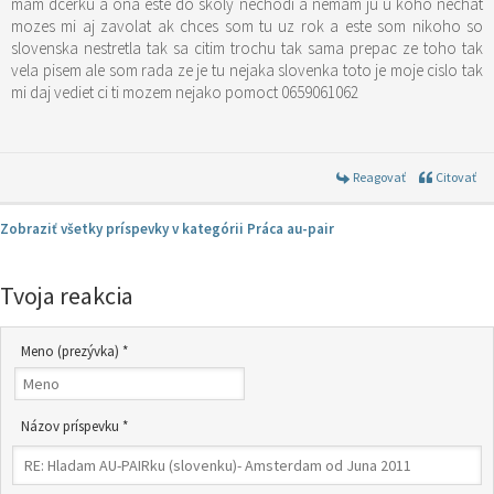
mam dcerku a ona este do skoly nechodi a nemam ju u koho nechat
mozes mi aj zavolat ak chces som tu uz rok a este som nikoho so
slovenska nestretla tak sa citim trochu tak sama prepac ze toho tak
vela pisem ale som rada ze je tu nejaka slovenka toto je moje cislo tak
mi daj vediet ci ti mozem nejako pomoct 0659061062
Reagovať
Citovať
Zobraziť všetky príspevky v kategórii Práca au-pair
Tvoja reakcia
Meno (prezývka) *
Názov príspevku *