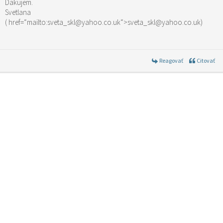
Dakujem.
Svetlana
( href=“mailto:sveta_skl@yahoo.co.uk“>sveta_skl@yahoo.co.uk)
Reagovať
Citovať