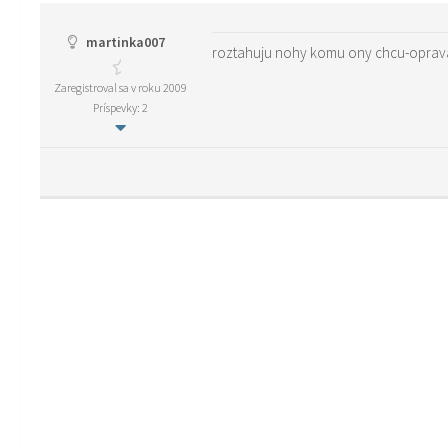
martinka007
roztahuju nohy komu ony chcu-oprava
Zaregistroval sa v roku 2009
Príspevky: 2