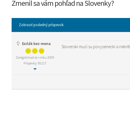
Zmenil sa vám pohľad na Slovenky?
Zobraziť posledný príspevok
Exilák bez mena
Slovenski muzi su povysenecki a nekriti
Zaregistroval sa v roku 2009
Príspevky: 95217