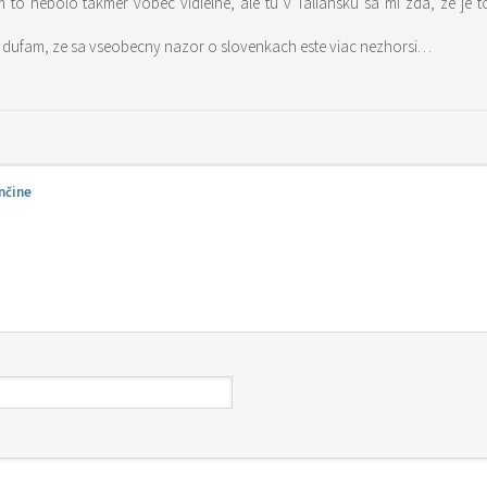
to nebolo takmer vobec vidielne, ale tu v Taliansku sa mi zda, ze je to az
n dufam, ze sa vseobecny nazor o slovenkach este viac nezhorsi…
nčine