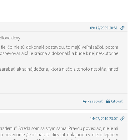
09/12/2009 20:51
dlové devy.
 tie, čo nie sú dokonalé postavou, to majú veľmi ťažké. potom
ej ospevovať aká je krásna a dokonalá a bude k nej neskutočne
re zarábať. ak sa nájde žena, ktorá niečo z tohoto nespĺňa, hneď
Reagovať
Citovať
14/02/2010 23:07
zdemu“. Stretla som sa s tym sama. Pravdu povediac, nie je mi
bo nevedome /skor naivita dievcat dufajucich v nieco lepsie v