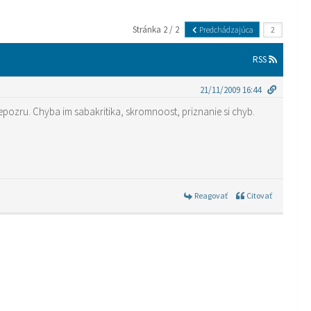
Stránka 2 / 2
Predchádzajúca
RSS
21/11/2009 16:44
nepozru. Chyba im sabakritika, skromnoost, priznanie si chyb.
Reagovať
Citovať