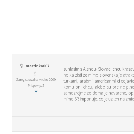
martinka007
suhlasim s Alenou- Slovaci chcu krasav
holka zisti ze mimo slovenska je atrak
Zaregistroval sa v roku 2009
turkami, arabmi, americanmi ci cojavie
Príspevky: 2
komu oni chcu, alebo su pre ne plne 
samozrejme ze doma je navarene, opra
mimo SR imponuje. co je uz len na zmie