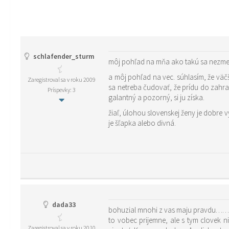
schlafender_sturm
môj pohľad na mňa ako takú sa nezmeni
a môj pohľad na vec. súhlasím, že väč
Zaregistroval sa v roku 2009
sa netreba čudovať, že prídu do zahra
Príspevky: 3
galantný a pozorný, si ju získa.
žiaľ, úlohou slovenskej ženy je dobre v
je šľapka alebo divná.
dada33
bohuzial mnohi z vas maju pravdu…….sl
to vobec prijemne, ale s tym clovek n
Zaregistroval sa v roku 2010