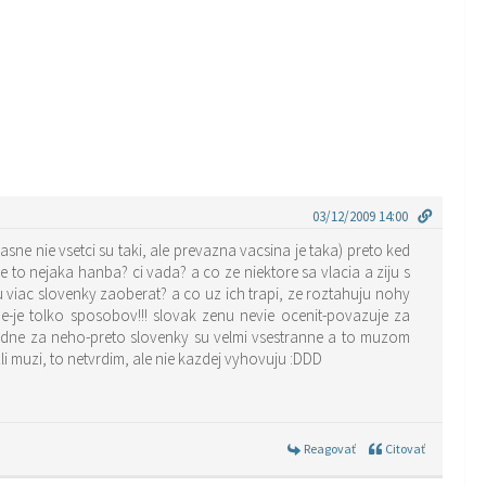
03/12/2009 14:00
ne nie vsetci su taki, ale prevazna vacsina je taka) preto ked
 to nejaka hanba? ci vada? a co ze niektore sa vlacia a ziju s
 viac slovenky zaoberat? a co uz ich trapi, ze roztahuju nohy
-je tolko sposobov!!! slovak zenu nevie ocenit-povazuje za
adne za neho-preto slovenky su velmi vsestranne a to muzom
i muzi, to netvrdim, ale nie kazdej vyhovuju :DDD
Reagovať
Citovať