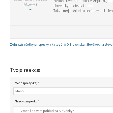
zivote/. Kym som bola v Anglicku, tam 
Príspevky: 3
slovenskych dievcat…atd.
Takze moj pohlad sa urcite zmenil…le
Zobraziť všetky príspevky v kategórii O Slovensku, Slovákoch a slove
Tvoja reakcia
Meno (prezývka) *
Názov príspevku *