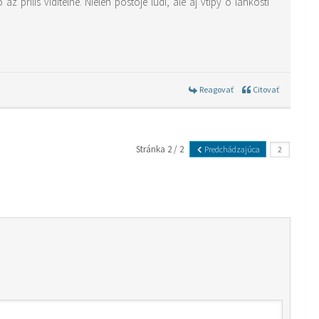
 prilis viditelne. Nielen postoje ludi, ale aj vtipy o lahkosti
Reagovať
Citovať
Stránka 2 / 2
Predchádzajúca