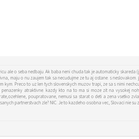
icu ale o seba nedbaju. Ak baba neni chuda tak je automaticky skareda (jas
tivna, maju o nu zaujem tak sa necudujme ze tu aj ostane. s neslovakom. je
m kym. Preco to uz len tych slovenskych muzov trapi, ze sa s nimi nechcu
penazenky atraktivne. kazdy kto na to ma si moze zit na vysokej nohe
te,ozehlene, poupratovane, nemusi sa starat o deti a zena vsetko zvl
sanych partnerstvach zle? NIC. Je to kazdeho osobna vec, Slovaci nie su zl