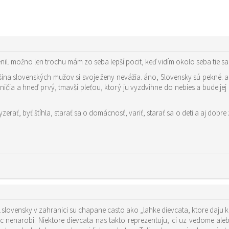
l. možno len trochu mám zo seba lepší pocit, keď vidím okolo seba tie sa
šina slovenských mužov si svoje ženy nevážia. áno, Slovensky sú pekné. a
ničia a hneď prvý, tmavší pleťou, ktorý ju vyzdvihne do nebies a bude j
yzerať, byť štíhla, starať sa o domácnosť, variť, starať sa o deti a aj dob
ovensky v zahranici su chapane casto ako „lahke dievcata, ktore daju ka
ic nenarobi. Niektore dievcata nas takto reprezentuju, ci uz vedome ale