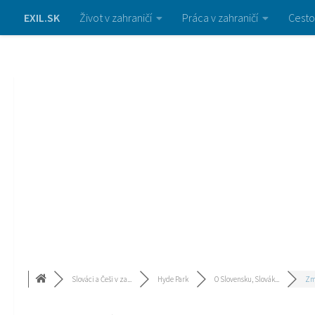
EXIL.SK
Život v zahraničí
Práca v zahraničí
Cesto
Slováci a Češi v za...
Hyde Park
O Slovensku, Slovák...
Zme