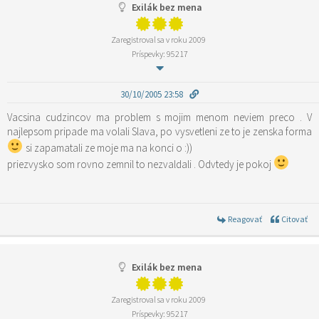
Exilák bez mena
Zaregistroval sa v roku 2009
Príspevky: 95217
30/10/2005 23:58
Vacsina cudzincov ma problem s mojim menom neviem preco . V
si zapamatali ze moje ma na konci o :))
priezvysko som rovno zemnil to nezvaldali . Odvtedy je pokoj
Reagovať
Citovať
Exilák bez mena
Zaregistroval sa v roku 2009
Príspevky: 95217