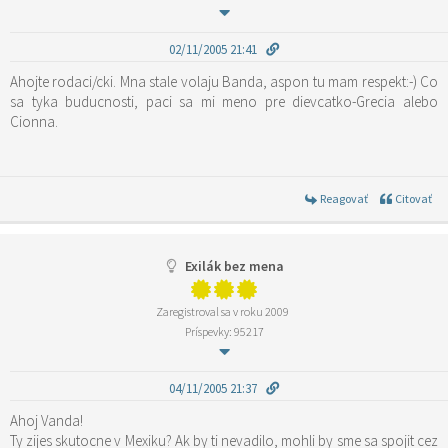
02/11/2005 21:41
Ahojte rodaci/cki. Mna stale volaju Banda, aspon tu mam respekt:-) Co
sa tyka buducnosti, paci sa mi meno pre dievcatko-Grecia alebo
Cionna.
Reagovať
Citovať
Exilák bez mena
Zaregistroval sa v roku 2009
Príspevky: 95217
04/11/2005 21:37
Ahoj Vanda!
Ty zijes skutocne v Mexiku? Ak by ti nevadilo, mohli by sme sa spojit cez