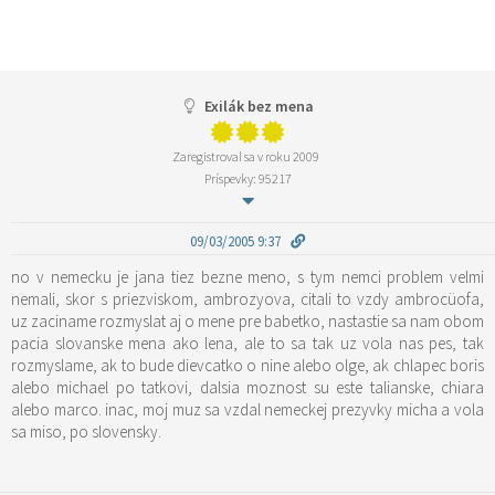
Exilák bez mena
Zaregistroval sa v roku 2009
Príspevky: 95217
09/03/2005 9:37
no v nemecku je jana tiez bezne meno, s tym nemci problem velmi
nemali, skor s priezviskom, ambrozyova, citali to vzdy ambrocüofa,
uz zaciname rozmyslat aj o mene pre babetko, nastastie sa nam obom
pacia slovanske mena ako lena, ale to sa tak uz vola nas pes, tak
rozmyslame, ak to bude dievcatko o nine alebo olge, ak chlapec boris
alebo michael po tatkovi, dalsia moznost su este talianske, chiara
alebo marco. inac, moj muz sa vzdal nemeckej prezyvky micha a vola
sa miso, po slovensky.