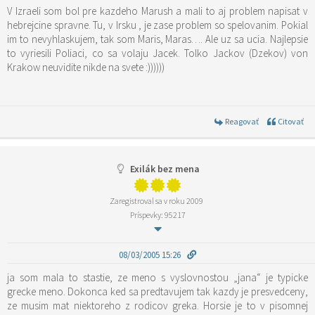
V Izraeli som bol pre kazdeho Marush a mali to aj problem napisat v
hebrejcine spravne. Tu, v Irsku , je zase problem so spelovanim. Pokial
im to nevyhlaskujem, tak som Maris, Maras…. Ale uz sa ucia. Najlepsie
to vyriesili Poliaci, co sa volaju Jacek. Tolko Jackov (Dzekov) von
Krakow neuvidite nikde na svete :))))))
Reagovať
Citovať
Exilák bez mena
Zaregistroval sa v roku 2009
Príspevky: 95217
08/03/2005 15:26
ja som mala to stastie, ze meno s vyslovnostou „jana“ je typicke
grecke meno. Dokonca ked sa predtavujem tak kazdy je presvedceny,
ze musim mat niektoreho z rodicov greka. Horsie je to v pisomnej