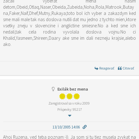
zacali vyberat mena nasim
detom,Obeid,Otlaq,Naser,Obeida,Zubeida,Noha,Rola,Matrook,Butay
na,Faker,Naif,Dhef,Mutny,Rukaya,toto bol ich vyber a zakazdym ked
sme mali male tak nas doslova nutili dat mu jedno z tychto mien,ktore
vsetky zneju v slovencine i anglictine smiesne.No a ked sme ich
nedali,tak cela rodina vyvolala doslova vojnu.No ci
Khalid,Yasmeen,Shireen,Daary ake sme im dali nezneju krajsie,alebo
ako.
Reagovať
Citovať
Exilák bez mena
Zaregistroval sa v roku 2009
Príspevky: 95217
13/10/2005 14:06
Ahoj Ruzena, ved teba poznam:-)). Ja som si tu tiez musela zvykat na