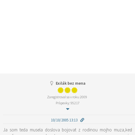
Exilák bez mena
Zaregistroval sa v roku 2009
Príspevky: 95217
10/10/2005 13:13
Ja som teda musela doslova bojovat z rodinou mojho muza,ked