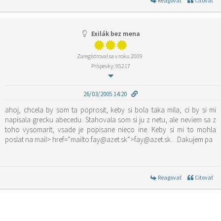
Reagovať
Citovať
Exilák bez mena
Zaregistroval sa v roku 2009
Príspevky: 95217
26/03/2005 14:20
ahoj, chcela by som ta poprosit, keby si bola taka mila, ci by si mi
napisala grecku abecedu. Stahovala som si ju z netu, ale neviem sa z
toho vysomarit, vsade je popisane nieco ine. Keby si mi to mohla
poslat na mail> href=“mailto:fay@azet.sk“>fay@azet.sk…Dakujem pa
Reagovať
Citovať