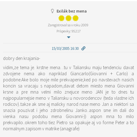
Exilák bez mena
Zaregistroval sa v roku 2009
Príspevky: 95217
15/03/2005 16:30
dobry den krajania-
vidim,ze tema je. krstne mena…tu v Taliansku maju tendenciu davat
zdvojene nema ako napriklad Giancarlo(Giovanni + Carlo) a
podobne.Ake bolo moje mile prekvapenie,ked po navstevach nasich
koncin sa vracaju s napadom,davat detom miesto mena Giovanni
krsne a pre mna velmi milo znejuce meno JAN je to dnes tu
najpopularnejsie meno v Taliansku u novorodencov (teda vlastne ich
rodicov)..takze ak sme aj malicky narod nase meno Jan a niektori sa
snazia pouzivat i jeho zdrobnelinu Janko..aspon sme im dali do
vienka nasu podobu mena Giovanni-)) aspon mna to milo
prekvapilo..okrem toho tiez Pietro sa opakuje aj vo forme Peter a to
normalnym zapisom v matrike (anagrafe)