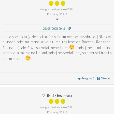
Zaregistroval sa v roku 2009
Príspevky: 95217
29/09/2005 20:16
tak ja som to tu (v Nemecku) tiez s mojim menom nevyhrala:-( Nikto mi
tu nevie prist na meno a volaju ma rozlicne od Rucena, Rodzana,
Ruzina…:-) ale Rozi sa volat nenecham
radsej nech mi meno
komolia. a tak ma na Uni ani radsej nevyvolali, aby sa nemuseli trapit s
mojim menom
Reagovať
Citovať
Exilák bez mena
Zaregistroval sa v roku 2009
Príspevky: 95217