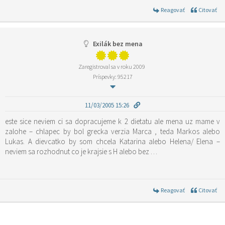
Reagovať
Citovať
Exilák bez mena
Zaregistroval sa v roku 2009
Príspevky: 95217
11/03/2005 15:26
este sice neviem ci sa dopracujeme k 2 dietatu ale mena uz mame v
zalohe – chlapec by bol grecka verzia Marca , teda Markos alebo
Lukas. A dievcatko by som chcela Katarina alebo Helena/ Elena –
neviem sa rozhodnut co je krajsie s H alebo bez …
Reagovať
Citovať