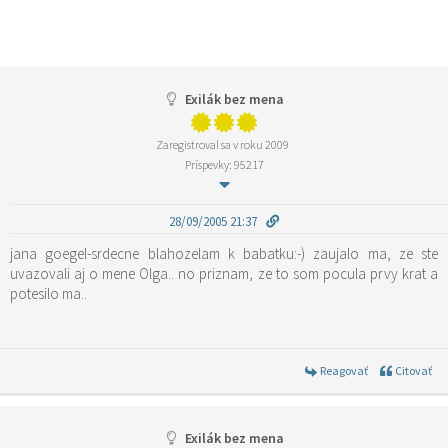
Exilák bez mena
Zaregistroval sa v roku 2009
Príspevky: 95217
28/09/2005 21:37
jana goegel-srdecne blahozelam k babatku:-) zaujalo ma, ze ste
uvazovali aj o mene Olga.. no priznam, ze to som pocula prvy krat a
potesilo ma..
Reagovať
Citovať
Exilák bez mena