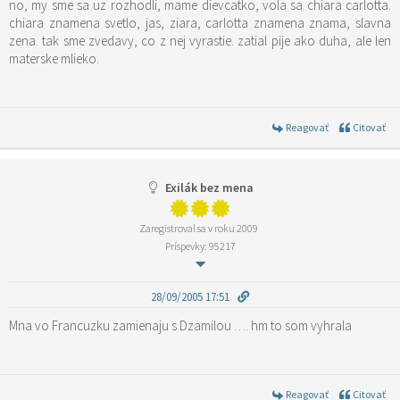
no, my sme sa uz rozhodli, mame dievcatko, vola sa chiara carlotta.
chiara znamena svetlo, jas, ziara, carlotta znamena znama, slavna
zena. tak sme zvedavy, co z nej vyrastie. zatial pije ako duha, ale len
materske mlieko.
Reagovať
Citovať
Exilák bez mena
Zaregistroval sa v roku 2009
Príspevky: 95217
28/09/2005 17:51
Mna vo Francuzku zamienaju s Dzamilou …. hm to som vyhrala
Reagovať
Citovať