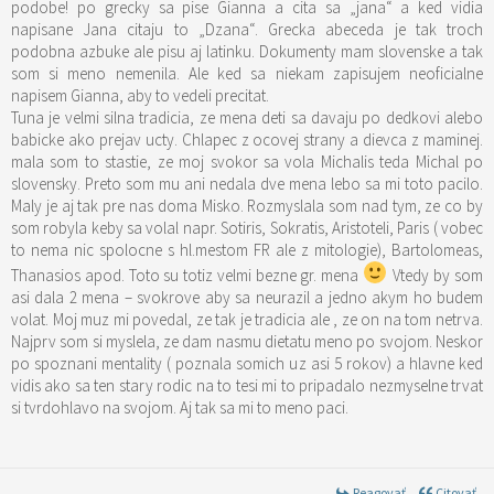
podobe! po grecky sa pise Gianna a cita sa „jana“ a ked vidia
napisane Jana citaju to „Dzana“. Grecka abeceda je tak troch
podobna azbuke ale pisu aj latinku. Dokumenty mam slovenske a tak
som si meno nemenila. Ale ked sa niekam zapisujem neoficialne
napisem Gianna, aby to vedeli precitat.
Tuna je velmi silna tradicia, ze mena deti sa davaju po dedkovi alebo
babicke ako prejav ucty. Chlapec z ocovej strany a dievca z maminej.
mala som to stastie, ze moj svokor sa vola Michalis teda Michal po
slovensky. Preto som mu ani nedala dve mena lebo sa mi toto pacilo.
Maly je aj tak pre nas doma Misko. Rozmyslala som nad tym, ze co by
som robyla keby sa volal napr. Sotiris, Sokratis, Aristoteli, Paris ( vobec
to nema nic spolocne s hl.mestom FR ale z mitologie), Bartolomeas,
Thanasios apod. Toto su totiz velmi bezne gr. mena
Vtedy by som
asi dala 2 mena – svokrove aby sa neurazil a jedno akym ho budem
volat. Moj muz mi povedal, ze tak je tradicia ale , ze on na tom netrva.
Najprv som si myslela, ze dam nasmu dietatu meno po svojom. Neskor
po spoznani mentality ( poznala somich uz asi 5 rokov) a hlavne ked
vidis ako sa ten stary rodic na to tesi mi to pripadalo nezmyselne trvat
si tvrdohlavo na svojom. Aj tak sa mi to meno paci.
Reagovať
Citovať