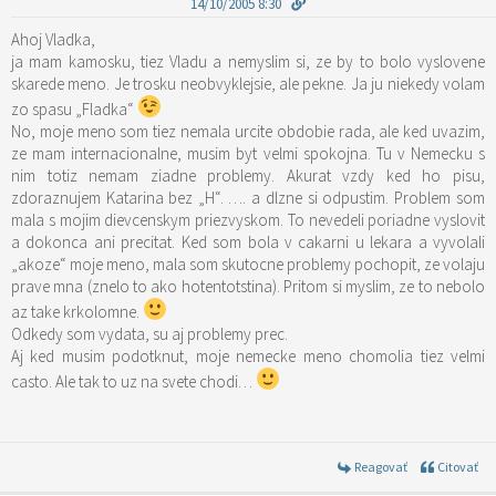
14/10/2005 8:30
Ahoj Vladka,
ja mam kamosku, tiez Vladu a nemyslim si, ze by to bolo vyslovene
skarede meno. Je trosku neobvyklejsie, ale pekne. Ja ju niekedy volam
zo spasu „Fladka“
No, moje meno som tiez nemala urcite obdobie rada, ale ked uvazim,
ze mam internacionalne, musim byt velmi spokojna. Tu v Nemecku s
nim totiz nemam ziadne problemy. Akurat vzdy ked ho pisu,
zdoraznujem Katarina bez „H“. …. a dlzne si odpustim. Problem som
mala s mojim dievcenskym priezvyskom. To nevedeli poriadne vyslovit
a dokonca ani precitat. Ked som bola v cakarni u lekara a vyvolali
„akoze“ moje meno, mala som skutocne problemy pochopit, ze volaju
prave mna (znelo to ako hotentotstina). Pritom si myslim, ze to nebolo
az take krkolomne.
Odkedy som vydata, su aj problemy prec.
Aj ked musim podotknut, moje nemecke meno chomolia tiez velmi
casto. Ale tak to uz na svete chodi…
Reagovať
Citovať