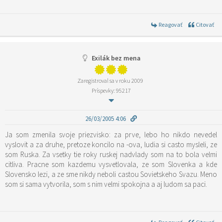
Reagovať
Citovať
Exilák bez mena
Zaregistroval sa v roku 2009
Príspevky: 95217
26/03/2005 4:06
Ja som zmenila svoje priezvisko: za prve, lebo ho nikdo nevedel
vyslovit a za druhe, pretoze koncilo na -ova, ludia si casto mysleli, ze
som Ruska. Za vsetky tie roky ruskej nadvlady som na to bola velmi
citliva. Pracne som kazdemu vysvetlovala, ze som Slovenka a kde
Slovensko lezi, a ze sme nikdy neboli castou Sovietskeho Svazu. Meno
som si sama vytvorila, som s nim velmi spokojna a aj ludom sa paci.