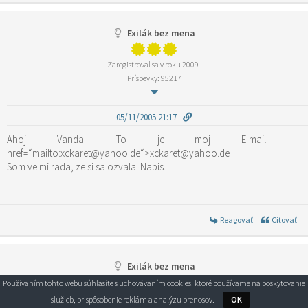
Exilák bez mena
Zaregistroval sa v roku 2009
Príspevky: 95217
05/11/2005 21:17
Ahoj Vanda! To je moj E-mail –
href=“mailto:xckaret@yahoo.de“>xckaret@yahoo.de
Som velmi rada, ze si sa ozvala. Napis.
Reagovať
Citovať
Exilák bez mena
Používaním tohto webu súhlasíte s uchovávaním
cookies
, ktoré používame na poskytovanie
Zaregistroval sa v roku 2009
služieb, prispôsobenie reklám a analýzu prenosov.
OK