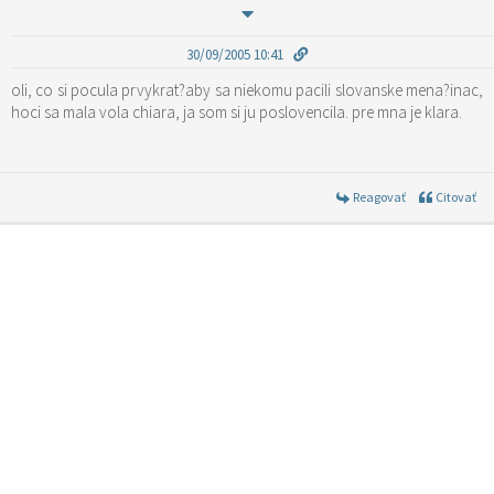
30/09/2005 10:41
oli, co si pocula prvykrat?aby sa niekomu pacili slovanske mena?inac,
hoci sa mala vola chiara, ja som si ju poslovencila. pre mna je klara.
Reagovať
Citovať