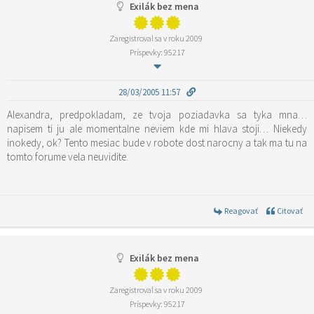
Exilák bez mena
Zaregistroval sa v roku 2009
Príspevky: 95217
28/03/2005 11:57
Alexandra, predpokladam, ze tvoja poziadavka sa tyka mna…
napisem ti ju ale momentalne neviem kde mi hlava stoji… Niekedy
inokedy, ok? Tento mesiac bude v robote dost narocny a tak ma tu na
tomto forume vela neuvidite.
Reagovať
Citovať
Exilák bez mena
Zaregistroval sa v roku 2009
Príspevky: 95217