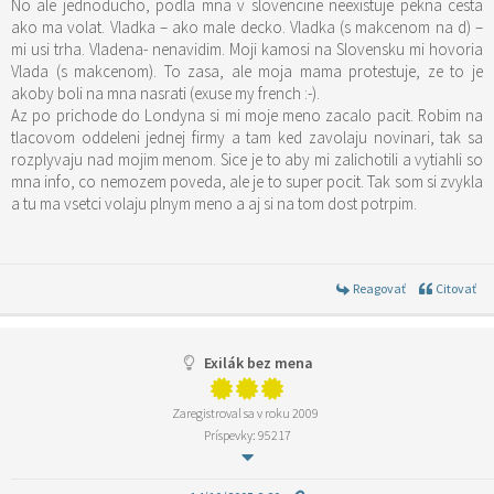
No ale jednoducho, podla mna v slovencine neexistuje pekna cesta
ako ma volat. Vladka – ako male decko. Vladka (s makcenom na d) –
mi usi trha. Vladena- nenavidim. Moji kamosi na Slovensku mi hovoria
Vlada (s makcenom). To zasa, ale moja mama protestuje, ze to je
akoby boli na mna nasrati (exuse my french :-).
Az po prichode do Londyna si mi moje meno zacalo pacit. Robim na
tlacovom oddeleni jednej firmy a tam ked zavolaju novinari, tak sa
rozplyvaju nad mojim menom. Sice je to aby mi zalichotili a vytiahli so
mna info, co nemozem poveda, ale je to super pocit. Tak som si zvykla
a tu ma vsetci volaju plnym meno a aj si na tom dost potrpim.
Reagovať
Citovať
Exilák bez mena
Zaregistroval sa v roku 2009
Príspevky: 95217