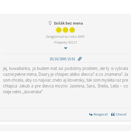
Exilák bez mena
Zaregistroval sa v roku 2009
Príspevky: 95217
25/10/2005 15:01
jej, kuwaitanka, ja budem mat asi podobny problem, ale ty si vybrala
vazne pekne mena, Daary je chlapec alebo dievca? a co znamena? Ja
som chcela, aby co najviac znelo aj slovensky, tak som myslela raz pre
chlapca Jakub a pre dievca mozno Jasmina, Sara, Sheila, Leila – co
nieje velmi „slovenske“
Reagovať
Citovať