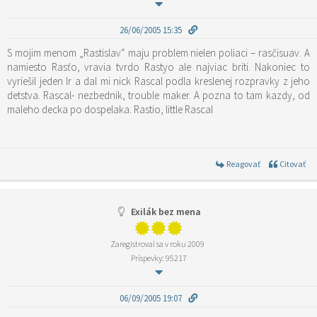
26/06/2005 15:35
S mojim menom „Rastislav“ maju problem nielen poliaci – rasčisuav. A
namiesto Rasťo, vravia tvrdo Rastyo ale najviac briti. Nakoniec to
vyriešil jeden Ir a dal mi nick Rascal podla kreslenej rozpravky z jeho
detstva. Rascal- nezbednik, trouble maker. A pozna to tam kazdy, od
maleho decka po dospelaka. Rastio, little Rascal
Reagovať
Citovať
Exilák bez mena
Zaregistroval sa v roku 2009
Príspevky: 95217
06/09/2005 19:07