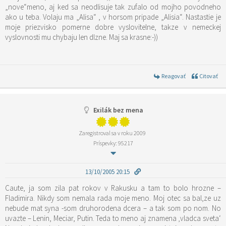
„nove“meno, aj ked sa neodlisuje tak zufalo od mojho povodneho
ako u teba. Volaju ma „Alisa“ , v horsom pripade „Alisia“. Nastastie je
moje priezvisko pomerne dobre vyslovitelne, takze v nemeckej
vyslovnosti mu chybaju len dlzne. Maj sa krasne:-))
Reagovať
Citovať
Exilák bez mena
Zaregistroval sa v roku 2009
Príspevky: 95217
13/10/2005 20:15
Caute, ja som zila pat rokov v Rakusku a tam to bolo hrozne –
Fladimira. Nikdy som nemala rada moje meno. Moj otec sa bal,ze uz
nebude mat syna -som druhorodena dcera – a tak som po nom. No
uvazte – Lenin, Meciar, Putin. Teda to meno aj znamena ‚vladca sveta‘