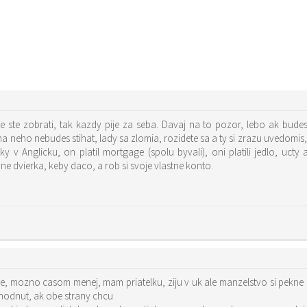
nie ste zobrati, tak kazdy pije za seba. Davaj na to pozor, lebo ak bude
 neho nebudes stihat, lady sa zlomia, rozidete sa a ty si zrazu uvedomis, z
 Anglicku, on platil mortgage (spolu byvali), oni platili jedlo, ucty at
e dvierka, keby daco, a rob si svoje vlastne konto.
, mozno casom menej, mam priatelku, ziju v uk ale manzelstvo si pekne u
hodnut, ak obe strany chcu