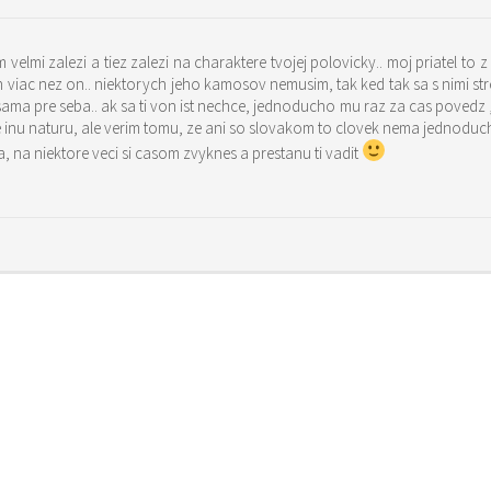
om velmi zalezi a tiez zalezi na charaktere tvojej polovicky.. moj priatel 
n viac nez on.. niektorych jeho kamosov nemusim, tak ked tak sa s nimi str
ama pre seba.. ak sa ti von ist nechce, jednoducho mu raz za cas povedz „n
e inu naturu, ale verim tomu, ze ani so slovakom to clovek nema jednoduche
, na niektore veci si casom zvyknes a prestanu ti vadit