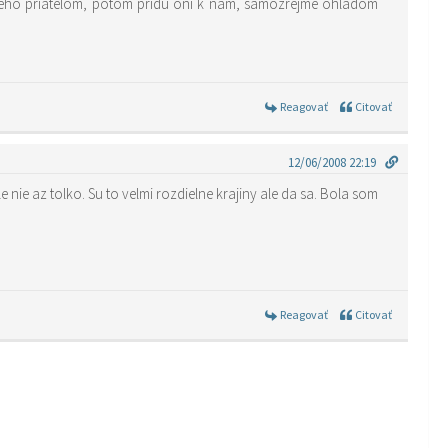
jeho priatelom, potom pridu oni k nam, samozrejme ohladom
Reagovať
Citovať
12/06/2008 22:19
e nie az tolko. Su to velmi rozdielne krajiny ale da sa. Bola som
Reagovať
Citovať