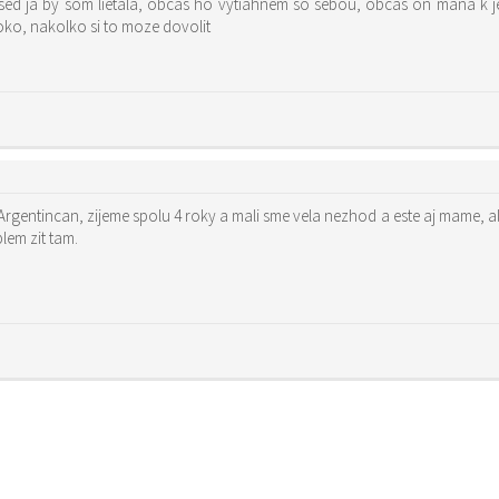
sed ja by som lietala, obcas ho vytiahnem so sebou, obcas on mana k 
koko, nakolko si to moze dovolit
 Argentincan, zijeme spolu 4 roky a mali sme vela nezhod a este aj mame, al
lem zit tam.