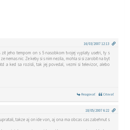
16/03/2007 12:13
s zit jeho tempom on s 5 nasobkom tvojej vyplaty usetri, ty s
e nemas nic. Ze keby si s nim nezila, mohla si si zarobit na byt
d a ked sa rozisli, tak jej povedal, vezmi si televizor, alebo
Reagovať
Citovať
18/05/2007 6:22
pratali, takze aj on ide von, aj ona ma obcas cas zabehnut s