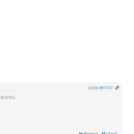
11/03/2007 0:37
at knihu.
Reagovať
Citovať