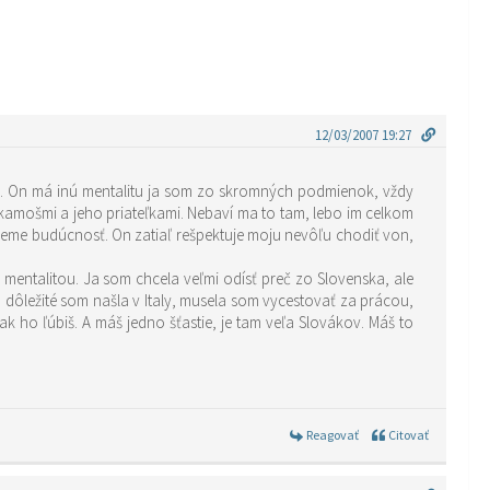
12/03/2007 19:27
nsku. On má inú mentalitu ja som zo skromných podmienok, vždy
kamošmi a jeho priateľkami. Nebaví ma to tam, lebo im celkom
ujeme budúcnosť. On zatiaľ rešpektuje moju nevôľu chodiť von,
 mentalitou. Ja som chcela veľmi odísť preč zo Slovenska, ale
o dôležité som našla v Italy, musela som vycestovať za prácou,
 ak ho ľúbiš. A máš jedno šťastie, je tam veľa Slovákov. Máš to
Reagovať
Citovať