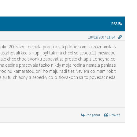
RSS
18/02/2007 11:34
 roku 2005 som nemala pracu a v tej dobe som sa zoznamila s
stahovali ked si kupil byt tak ma chcel so sebou.11 mesiacou
 stale chce chodit vonku zabavat sa proste chlap z Londyna,co
la na dedine pracovala tazko nikdy moja rodina nemala peniaze
 rodinu kamaratou,oni ho maju radi tiez.Neviem co mam robit
ia su tu chladny a sebecky co o slovakoch sa to povedat neda
Reagovať
Citovať