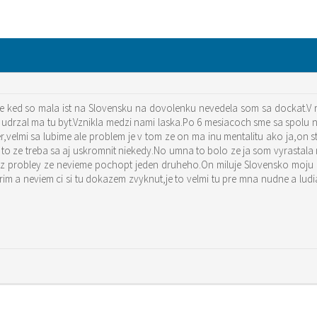
ale ked so mala ist na Slovensku na dovolenku nevedela som sa dockat.V
drzal ma tu byt.Vznikla medzi nami laska.Po 6 mesiacoch sme sa spolu na
er,velmi sa lubime ale problem je v tom ze on ma inu mentalitu ako ja,on
re to ze treba sa aj uskromnit niekedy.No umna to bolo ze ja som vyrasta
raz probley ze nevieme pochopt jeden druheho.On miluje Slovensko moju
m a neviem ci si tu dokazem zvyknut,je to velmi tu pre mna nudne a lud