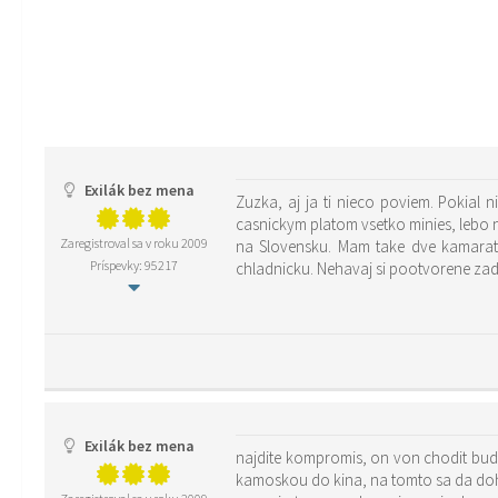
Exilák bez mena
Zuzka, aj ja ti nieco poviem. Pokial 
casnickym platom vsetko minies, lebo na
Zaregistroval sa v roku 2009
na Slovensku. Mam take dve kamaratky v
Príspevky: 95217
chladnicku. Nehavaj si pootvorene zadn
Exilák bez mena
najdite kompromis, on von chodit bude
kamoskou do kina, na tomto sa da do