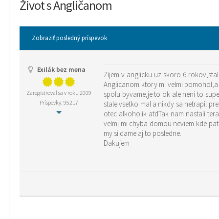
Život s Angličanom
Zobraziť posledný príspevok
Exilák bez mena
Zijem v anglicku uz skoro 6 rokov,st
Anglicanom ktory mi velmi pomohol,a u
Zaregistroval sa v roku 2009
spolu byvame,je to ok ale neni to sup
Príspevky: 95217
stale vsetko mal a nikdy sa netrapil p
otec alkoholik atdTak nam nastali te
velmi mi chyba domou neviem kde patri
my si dame aj to posledne.
Dakujem