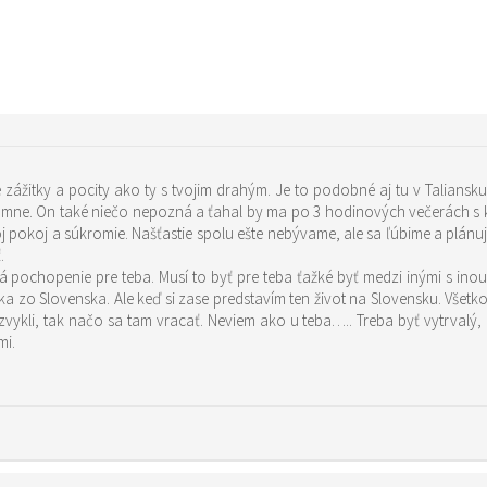
té zážitky a pocity ako ty s tvojim drahým. Je to podobné aj tu v Talia
romne. On také niečo nepozná a ťahal by ma po 3 hodinových večerách s 
j pokoj a súkromie. Našťastie spolu ešte nebývame, ale sa ľúbime a plán
.
á pochopenie pre teba. Musí to byť pre teba ťažké byť medzi inými s inou
a zo Slovenska. Ale keď si zase predstavím ten život na Slovensku. Všetk
i zvykli, tak načo sa tam vracať. Neviem ako u teba….. Treba byť vytrvalý,
mi.