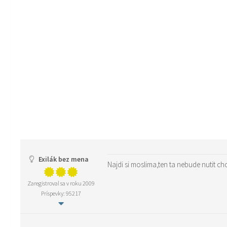
Exilák bez mena
Najdi si moslima,ten ta nebude nutit c
Zaregistroval sa v roku 2009
Príspevky: 95217