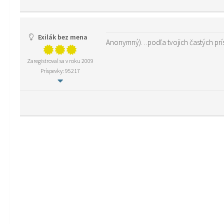
Exilák bez mena
Anonymný)…podľa tvojich častých príspe
Zaregistroval sa v roku 2009
Príspevky: 95217