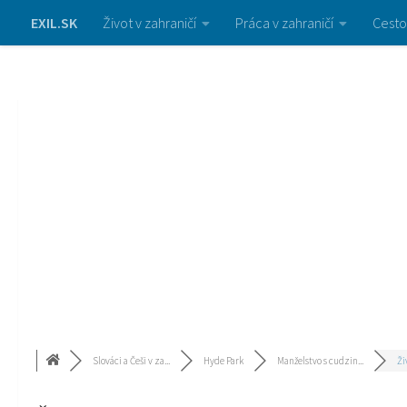
EXIL.SK
Život v zahraničí
Práca v zahraničí
Cesto
Slováci a Češi v za...
Hyde Park
Manželstvo s cudzin...
Ži