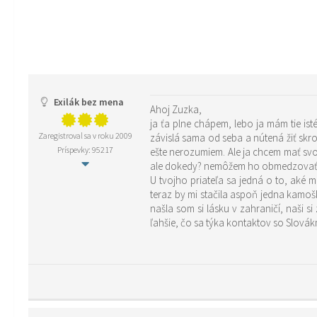
Exilák bez mena
Ahoj Zuzka,
ja ťa plne chápem, lebo ja mám tie is
Zaregistroval sa v roku 2009
závislá sama od seba a nútená žiť sk
Príspevky: 95217
ešte nerozumiem. Ale ja chcem mať svo
ale dokedy? nemôžem ho obmedzovať
U tvojho priateľa sa jedná o to, aké m
teraz by mi stačila aspoň jedna kamošk
našla som si lásku v zahraničí, naši s
ľahšie, čo sa týka kontaktov so Slovák