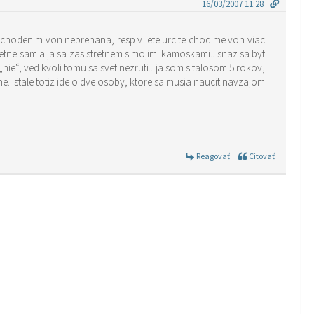
16/03/2007 11:28
to z chodenim von neprehana, resp v lete urcite chodime von viac
etne sam a ja sa zas stretnem s mojimi kamoskami.. snaz sa byt
ie“, ved kvoli tomu sa svet nezruti.. ja som s talosom 5 rokov,
.. stale totiz ide o dve osoby, ktore sa musia naucit navzajom
Reagovať
Citovať