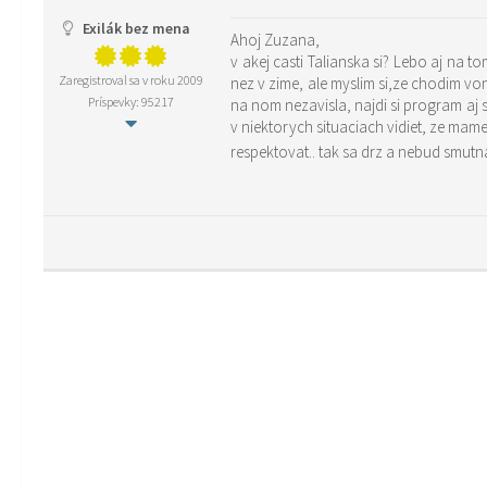
Exilák bez mena
Ahoj Zuzana,
v akej casti Talianska si? Lebo aj na t
Zaregistroval sa v roku 2009
nez v zime, ale myslim si,ze chodim vo
Príspevky: 95217
na nom nezavisla, najdi si program aj s
v niektorych situaciach vidiet, ze mam
respektovat.. tak sa drz a nebud smutna