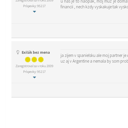
Zaregistroval sa v roku 2009
u nas je to naopak, moj muz je doma
Príspevky: 95217
financii , nech kzdy vyskakuje tak vys
Exilák bez mena
ja zijem v spanielsku ale moj partner je
uz aj v Argentine a nemala by som prob
Zaregistroval sa v roku 2009
Príspevky: 95217