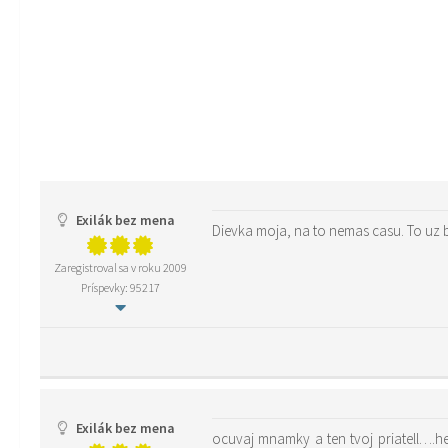
Exilák bez mena
Dievka moja, na to nemas casu. To uz 
Zaregistroval sa v roku 2009
Príspevky: 95217
Exilák bez mena
ocuvaj mnamky a ten tvoj priatell….h