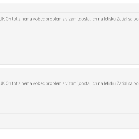
 UK.On totiz nema vobec problem z vizami,dostal ich na letisku.Zatial sa p
 UK.On totiz nema vobec problem z vizami,dostal ich na letisku.Zatial sa p