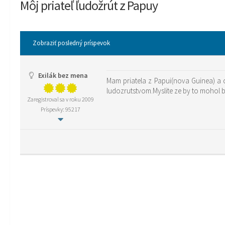
Môj priateľ ľudožrút z Papuy
Zobraziť posledný príspevok
Exilák bez mena
Mam priatela z Papui(nova Guinea) a 
ludozrutstvom.Myslite ze by to mohol 
Zaregistroval sa v roku 2009
Príspevky: 95217