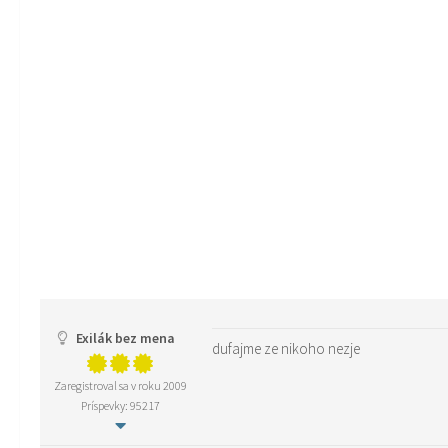
Exilák bez mena
dufajme ze nikoho nezje
Zaregistroval sa v roku 2009
Príspevky: 95217