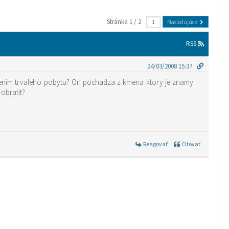
Stránka 1 / 2
Nasledujúca
RSS
24/03/2008 15:37
bavenim trvaleho pobytu? On pochadza z kmena ktory je znamy
obratit?
Reagovať
Citovať