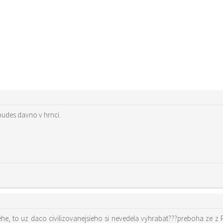
budes davno v hrnci.
ehe, to uz daco civilizovanejsieho si nevedela vyhrabat???preboha ze z