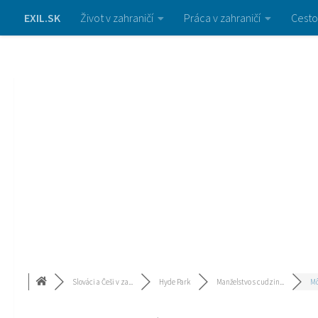
EXIL.SK
Život v zahraničí
Práca v zahraničí
Cesto
Slováci a Češi v za...
Hyde Park
Manželstvo s cudzin...
Mô