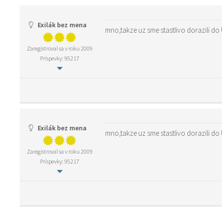
Exilák bez mena
mno,takze uz sme stastlivo dorazili do
Zaregistroval sa v roku 2009
Príspevky: 95217
Exilák bez mena
mno,takze uz sme stastlivo dorazili do
Zaregistroval sa v roku 2009
Príspevky: 95217