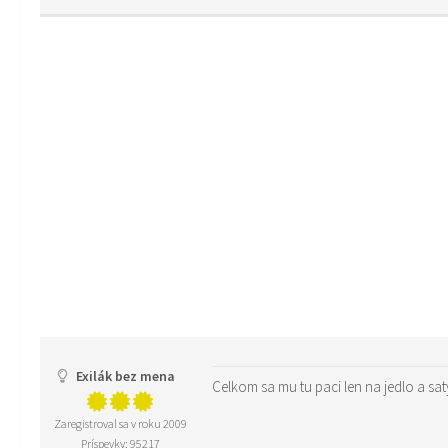
Exilák bez mena
Celkom sa mu tu paci len na jedlo a sa
Zaregistroval sa v roku 2009
Príspevky: 95217