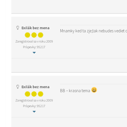
Exilák bez mena
Mnamky ked ta zje,tak nebudes vediet c
Zaregistroval sa v roku 2009
Príspevky: 95217
Exilák bez mena
BB – krasna tema
Zaregistroval sa v roku 2009
Príspevky: 95217