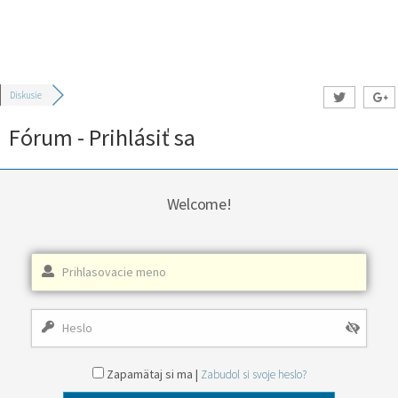
Diskusie
Fórum - Prihlásiť sa
Welcome!
Zapamätaj si ma |
Zabudol si svoje heslo?