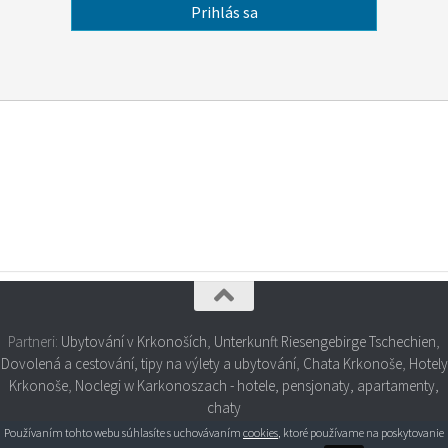
Partneri:
Ubytování v Krkonoších
,
Unterkunft Riesengebirge Tschechien
,
Dovolená a cestování, tipy na výlety a ubytování
,
Chata Krkonoše
,
Hotely
Krkonoše
,
Noclegi w Karkonoszach - hotele, pensjonaty, apartamenty,
chaty
Používaním tohto webu súhlasíte s uchovávaním
cookies
, ktoré používame na poskytovanie