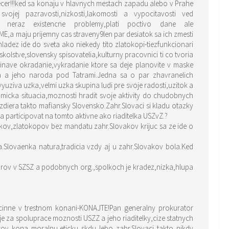
vecer!!!ked sa konaju v hlavnych mestach zapadu alebo v Prahe
ojej pazravosti,nizkosti,lakomosti a vypocitavosti ved
 neraz existencne problemy,plati poctivo dane ale
,a maju prijemny cas straveny9len par desiatok sa ich zmesti
adez ide do sveta ako niekedy tito zlatokopi-tiezfunkcionari
olstve,slovensky spisovatelia,kulturny pracovnici ti co tvoria
inave okradanie,vykradanie ktore sa deje planovite v maske
a a jeho naroda pod Tatrami.Jedna sa o par zhavranelich
uziva uzka,velmi uzka skupina ludi pre svoje radosti,uzitok a
micka situacia,moznosti hradit svoje aktivity do chudobnych
diera takto mafiansky Slovensko.Zahr.Slovaci si kladu otazky
 participovat na tomto aktivne ako riaditelka USZvZ.?
kov,zlatokopov bez mandatu zahr.Slovakov krijuc sa ze ide o
rov v SZSZ a podobnych org.,spolkoch je kradez,nizka,hlupa
ny cinne v trestnom konani-KONAJTE!Pan generalny prokurator
e za spoluprace moznosti USZZ a jeho riaditelky,cize statnych
ov kona moralnu,eticku skdu lebo zahr.Slovaci takto nikdy