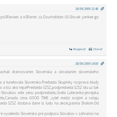
26/09/2009 22:40
y poSRanaec a oSRanec za Dzurindistan US-Slovak yankee go
Reagovať
Citovať
28/09/2009 14:00
apachali drancovanim Slovenska a okradanim slovenskeho
a a tunelovala Slovensko.Predseda Skupinky rozprava bludy
stvo a loz ako repa!Predseda SZSZ,podpredseda SZSZ idu uz tak
hr.Slovakov este zenu podpredsedu.Sveta Luteranko-jevrejska
nte,Canada zima GOOD TIME ,vylet medzi svojimi a volaju
dseda SZSZ dostava dane sl. ludu na akcie,pasma Shalom.Od
ore vycelenilo Slovensko pre podporu Slovakov v zahranici na