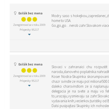
Exilák bez mena
Modry saso s hokejkou,zapredanec,zl
home to USA.
Zaregistroval sa v roku 2009
Go,go,go…nerob zahr.Slovakom viacej 
Príspevky: 95217
Exilák bez mena
Slovaci v zahranaici chu rozpusti
naroda,danoveho poplatnika nahradit
Zaregistroval sa v roku 2009
Koser Nostra-Skupinka skorumpovanic
Príspevky: 95217
chazr svindle ze maju pol miliona!500
daleko charsvindlom ze si naplanuju 
delegacia je na svete a maju vo f
to,urazaju,vysmievaju sa zahr.Slova
vydavania knih,vecierkov,turistiky od
Dalsi pusipajtasi Skupinky ich nohosl