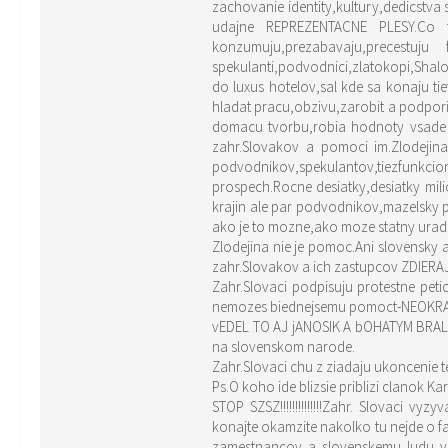
zachovanie identity,kultury,dedicstva
udajne REPREZENTACNE PLESY.Co tam
konzumuju,prezabavaju,precestu
spekulanti,podvodnici,zlatokopi,Shalo
do luxus hotelov,sal kde sa konaju ti
hladat pracu,obzivu,zarobit a podporit
domacu tvorbu,robia hodnoty vsade po
zahr.Slovakov a pomoci im.Zlodejin
podvodnikov,spekulantov,tiezfunkciona
prospech.Rocne desiatky,desiatky mil
krajin ale par podvodnikov,mazelsky p
ako je to mozne,ako moze statny urad,j
Zlodejina nie je pomoc.Ani slovensky
zahr.Slovakov a ich zastupcov ZDIER
Zahr.Slovaci podpisuju protestne peticie,buria sa co sa deje pod ich menom ako pa
nemozes biednejsemu pomoct-NEOKRA
vEDEL TO AJ jANOSIK A bOHATYM BRAL 
na slovenskom narode.
Zahr.Slovaci chu z ziadaju ukoncenie te
Ps.O koho ide blizsie priblizi clanok
STOP SZSZ!!!!!!!!!!!!!!Zahr. Slovaci
konajte okamzite nakolko tu nejde o f
zamestnancov a slovenskemu ludu vzn