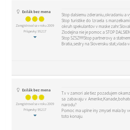
Exilák bez mena
Stop dalsiemu zdieraniu,okradaniu a 
Stop turistike do Izraela s manzelk
Zaregistroval sa v roku 2009
okruh spekulantov v maske zahr.Slovako
Príspevky: 95217
Zlodejina nie je pomoc a STOP DALSI
Stop SZSZ!!!!!Stop partnerovy a statnemu ura
Bratia,sestry na Slovensku stat,vlada vas ne
Exilák bez mena
T.v v zamori ale tiez pozadujem okamz
sa zabavaju v Amerike,Kanade,bohatom
Zaregistroval sa v roku 2009
narodu?
Príspevky: 95217
Pomoc ma uplne iny zmysel mala by ved
toto konaju.