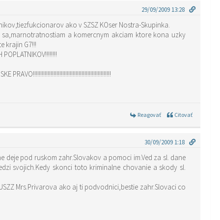
29/09/2009 13:28
ikov,tiezfukcionarov ako v SZSZ KOser Nostra-Skupinka.
niu sa,marnotratnostiam a komercnym akciam ktore kona uzky
 krajin G7!!!
OPLATNIKOV!!!!!!!!
!!!!!!!!!!!!!!!!!!!!!!!!!!!!!!!!!!!!!!!!!!!
Reagovať
Citovať
30/09/2009 1:18
ne deje pod ruskom zahr.Slovakov a pomoci im.Ved za sl. dane
dzi svojich.Kedy skonci toto kriminalne chovanie a skody sl.
ZZ Mrs.Privarova ako aj ti podvodnici,bestie zahr.Slovaci co