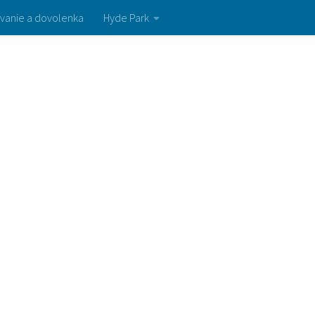
vanie a dovolenka
Hyde Park