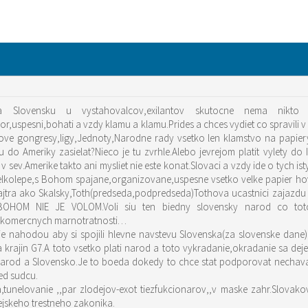
Slovensku u vystahovalcov,exilantov skutocne nema nikto n
,uspesni,bohati a vzdy klamu a klamu.Prides a chces vydiet co spravili v
vetove gongresy,ligy,Jednoty,Narodne rady vsetko len klamstvo na papi
do Ameriky zasielat?Nieco je tu zvrhle.Alebo jevrejom platit vylety d
v sev.Amerike takto ani mysliet nie este konat.Slovaci a vzdy ide o tych i
kolepe,s Bohom spajane,organizovane,uspesne vsetko velke papier hovn
Zajtra ako Skalsky,Toth(predseda,podpredseda)Tothova ucastnici zajazdu 
HOM NIE JE VOLOM.Voli siu ten biedny slovensky narod co toto p
ky,komercnych marnotratnosti…
 nie nahodou aby si spojili hlevne navstevu Slovenska(za slovenske dan
rajin G7.A toto vsetko plati narod a toto vykradanie,okradanie sa deje
 narod a Slovensko.Je to boeda dokedy to chce stat podporovat nechava
red sudcu.
unelovanie ,,par zlodejov-exot tiezfukcionarov,,v maske zahr.Slovako
rejskeho trestneho zakonika.