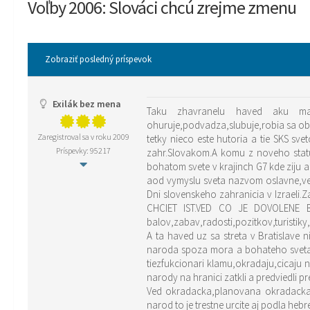
Voľby 2006: Slováci chcú zrejme zmenu
Zobraziť posledný príspevok
Exilák bez mena
Taku zhavranelu haved aku ma 
ohuruje,podvadza,slubuje,robia sa obor
Zaregistroval sa v roku 2009
tetky nieco este hutoria a tie SKS s
Príspevky: 95217
zahr.Slovakom.A komu z noveho statu 
bohatom svete v krajinch G7 kde ziju a 
aod vymyslu sveta nazvom oslavne,vel
Dni slovenskeho zahranicia v Izraeli.
CHCIET IST.VED CO JE DOVOLENE BO
balov,zabav,radosti,pozitkov,turisti
A ta haved uz sa streta v Bratislave
naroda spoza mora a bohateho sveta k
tiezfukcionari klamu,okradaju,cicaju
narody na hranici zatkli a predviedli p
Ved okradacka,planovana okradacka,t
narod to je trestne urcite aj podla heb