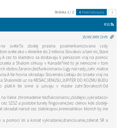
Stránka 2 / 2
Predchádzajúca
RSS
25/09/2009 23:09
a svete.Ta zlodej prasina poamerikanizovana vzdy
 tom svete ako v Amerike do 2 miliona Slovakov a tam nic,Stare
ery.A cez to klamstvo sa dostavaju k peniazom vraj na pomoc
o Izraela a Shalom cirkusy v Kanade?Ved to je nemozne v tom
stych idotov,fararov,tiezfunkcionarov.Ligy.nar.rady,zahr. matice
a.A tie hovna okradaju Slovensko.Lietaju do Izraela vraj na
a Shalomisti uz na MESIAC,VENUSU,JUPITER DO KOZMU BUDU
lati.A tie svine si uzivaju v maske zahr.Slovakoch.Od
e) na Valne zhromadenie tiezfukcionarov,zlodejov,vykradacov
 cez SZSZ a podobe tunely fingovane,bez clenov kde zlodeji-
t okradat narod cez zlatokopov,kriminalnikov ktorich by ine
v a pomoci im a konat vykradanie,drancovanie,zdierat SR a