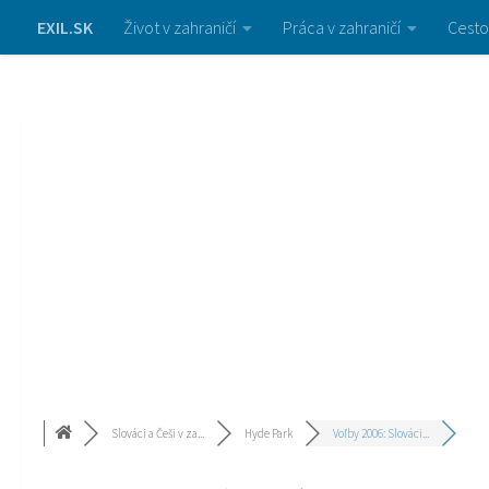
EXIL.SK
Život v zahraničí
Práca v zahraničí
Cesto
Slováci a Češi v za...
Hyde Park
Voľby 2006: Slováci...