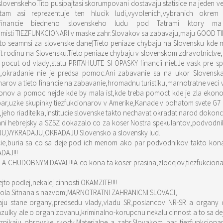
 slovenskeho.Tito pusipajtasi skorumpovani dostavaju statisice na jeden 
 asi reprezentuje ten hlucik ludi,vyvolenich,vybranich okrem sv
ju financie biedneho slovenskeho ludu pod Tatrami ktory ma
misti TIEZFUNKCIONARI v maske zahr.Slovakov sa zabavaju,maju GOOD TIME
eto seamnsi za slovenske dane)Tieto peniaze chybaju na Slovensku kde ml
 rodinu na Slovensku.Tieto peniaze chybaju v slovenskom zdravotnictve,sk
cut od vlady,statu PRITAHUJTE SI OPASKY financii niet.Je vask pre sp
a,okradanie nie je predsa pomoc.Ani zabavanie sa na ukor Slovensk
rov a tieto financie na zabavanie,hromadnu turistiku,marnotratne veci vy
ionov a pomoc nejde kde by mala ist,kde treba pomoct kde je zla ekono
ar,uzke skupinky tiezfukcionarov v Amerike,Kanade v bohatom svete G7 z
eho riaditelka,institucie slovenske takto nechavat okradat narod dokonca
 ani hebrejsky a SZSZ dokazalo co za koser Nostra spekulantov,podvodni
AJU,VYKRADAJU,OKRADAJU Slovensko a slovensky lud.
r podvodnikov takto kona.Slovaenka natura,tradicia vzdy aj u zahr.Slovakov bola.Ked
DAJ!!!
A CHUDOBNYM DAVAL!!!A co kona ta koser prasina,zlodejov,tiezfukciona
jto podlej,nekalej cinnosti OKAMZITE!!!!
 Karola Sitnana s nazvom;MARNOTRATNI ZAHRANICNI SLOVACI,
 vyzyvaju stane organy,predsedu vlady,vladu SR,poslancov NR-SR a orga
azulky ale o organizovanu,kriminalno-korupcnu nekalu cinnost a to sa dej
ikaju obrovske skody.Materialne a zahr.Slovakom par tiezfunkcionar