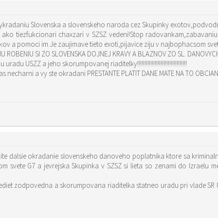
vykradaniu Slovenska a slovenskeho naroda cez Skupinky exotov,podvodn
ami ako tiezfukcionari chaxzari v SZSZ vedeni!Stop radovankam,zabava
v a pomoci im.Je zaujimave tieto exoti,pijavice ziju v najbophacsom svete
EMU ROBENIU SI ZO SLOVENSKA DOJNEJ KRAVY A BLAZNOV ZO SL. DANOVYCH P
du USZZ a jeho skorumpovanej riaditelky!!!!!!!!!!!!!!!!!!!!!!!!!!!!!!!!!!
charni a vy ste okradani PRESTANTE PLATIT DANE MATE NA TO OBCIANSKE PRAVO!!!!!!!!!!
ite dalsie okradanie slovenskeho danoveho poplatnika ktore sa kriminal
 svete G7 a jevrejska Skupinka v SZSZ si lieta so zenami do Izraelu me
iet zodpovedna a skorumpovana riaditelka statneo uradu pri vlade SR US