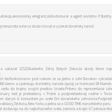
atokop,ekonomicky emigrant,slobodomurar a agent sionistov P.Stastn
nenazrata svine co dosla rizovat a vyzierat slovensky narod.
t a zakazat SZSZ(Skalskeho Zdroj Stalych Ziskov)a skody ktore n
.
h tiezfunkcionarov pod ruskom ze sa jedna o zahr.Slovakov vykradal
.000 clenov a zastresuju dve tretiny naroda zijucej za hranicami SR.Klam
cestu do krajiny svojich predkov Izraela.Priberu do reprezentacie za
ebruary ked je predsedovy v Prahe a podpredsedovej rodine v Toro
kom starym sl. komunitam po svete Dni slovenskeho zahranicia.Podpre
 Bratislavy,Tel Avivu,New Yorku a jedna sa o GOOD TIME manzelskeho paru.
edi dostavaju na do najbohacsieho sveta zamoria a krajin G7 peniaze kt