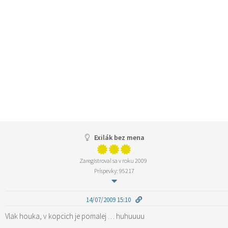
Exilák bez mena
Zaregistroval sa v roku 2009
Príspevky: 95217
14/07/2009 15:10
Vlak houka, v kopcich je pomalej … huhuuuu