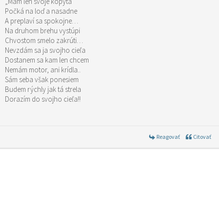
„Mám len svoje kopytá“
Počká na loď a nasadne
A preplaví sa spokojne…
Na druhom brehu vystúpi
Chvostom smelo zakrúti…
Nevzdám sa ja svojho cieľa
Dostanem sa kam len chcem
Nemám motor, ani krídla..
Sám seba však ponesiem
Budem rýchly jak tá strela
Dorazím do svojho cieľa!!
Reagovať
Citovať