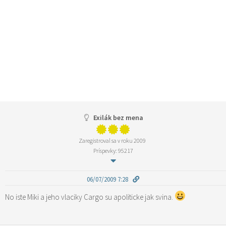
Exilák bez mena
Zaregistroval sa v roku 2009
Príspevky: 95217
06/07/2009 7:28
No iste Miki a jeho vlaciky Cargo su apoliticke jak svina.