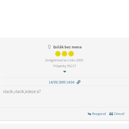
Exilák bez mena
Zaregistroval sa v roku 2009
Príspevky: 95217
14/09/2009 14:04
vlacik,vlacik,kdeze si?
Reagovať
Citovať