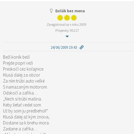
Exilák bez mena
Zaregistroval sa v roku 2009
Príspevky: 95217
24/06/2009 19:43
Beží koník beží
Prejde popri veži
Preskočí cez koľajnice
Klusá ďalej za obzor
Za ním trúbi auto veľké
S namazaným motorom.
Odskočí a zafŕka…
„Nech si trúbi mašina..
Keby lietať vedel som
Už by som ju predbehol!“
Klusá ďalej až kým znova,
Dostane sa k brehu mora.
Zastane a zafŕka…