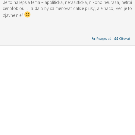
Je to najlepsia tema – apoliticka, nerasisticka, nikoho neuraza, netrpi
xenofobiou … a dalo by sa menovat dalsie plusy, ale naco, ved je to
zjavne nie?
Reagovať
Citovať