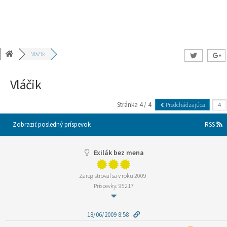
Vláčik
Vláčik
Stránka 4 / 4
Predchádzajúca
Zobraziť posledný príspevok
RSS
Exilák bez mena
Zaregistroval sa v roku 2009
Príspevky: 95217
18/06/2009 8:58