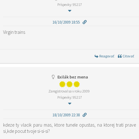
Príspevky: 95217
16/10/2009 18:55
Virgin trains
Reagovať
Citovať
Exilák bez mena
Zaregistroval sa v roku 2009
Príspevky: 95217
18/10/2009 22:38
kdeze ty vlacik paru mas, ktore tunele opustas, na ktorej trati prave
si,kde pocut tvoje si-si-si?