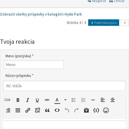
Reagovať
Citovať
Zobraziť všetky príspevky v kategórii Hyde Park
Stránka 4 / 4
Predchádzajúca
Tvoja reakcia
Meno (prezývka) *
Názov príspevku *
12pt