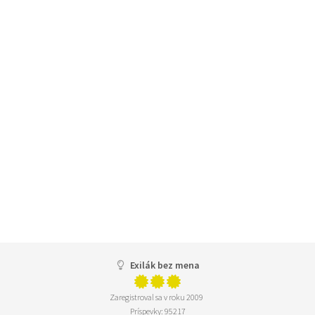
Exilák bez mena
Zaregistroval sa v roku 2009
Príspevky: 95217