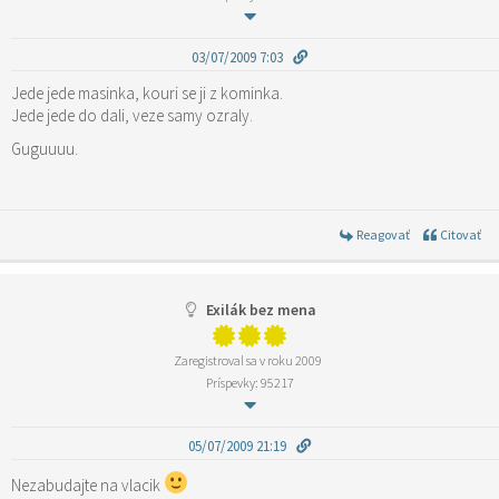
03/07/2009 7:03
Jede jede masinka, kouri se ji z kominka.
Jede jede do dali, veze samy ozraly.
Guguuuu.
Reagovať
Citovať
Exilák bez mena
Zaregistroval sa v roku 2009
Príspevky: 95217
05/07/2009 21:19
Nezabudajte na vlacik