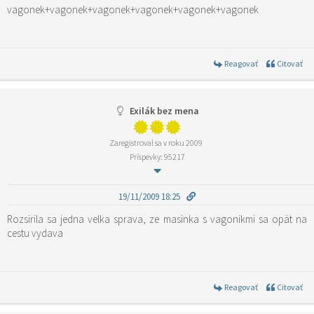
vagonek+vagonek+vagonek+vagonek+vagonek+vagonek
Reagovať
Citovať
Exilák bez mena
Zaregistroval sa v roku 2009
Príspevky: 95217
19/11/2009 18:25
Rozsirila sa jedna velka sprava, ze masinka s vagonikmi sa opät na
cestu vydava
Reagovať
Citovať