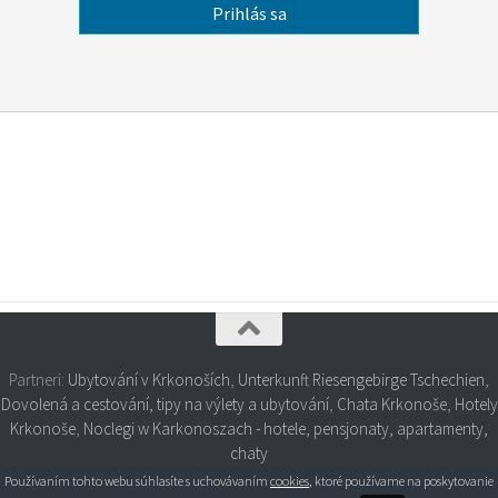
Partneri:
Ubytování v Krkonoších
,
Unterkunft Riesengebirge Tschechien
,
Dovolená a cestování, tipy na výlety a ubytování
,
Chata Krkonoše
,
Hotely
Krkonoše
,
Noclegi w Karkonoszach - hotele, pensjonaty, apartamenty,
chaty
Používaním tohto webu súhlasíte s uchovávaním
cookies
, ktoré používame na poskytovanie