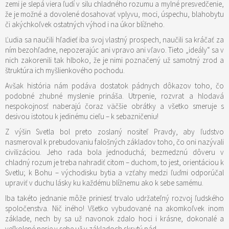
zemi je slepá viera ľudí v silu chladného rozumu a mylné presvedčenie,
že je možné a dovolené dosahovať vplyvu, moci, úspechu, blahobytu
či akýchkoľvek ostatných výhod i na úkor blížneho.
Ľudia sa naučili hľadieť iba svoj vlastný prospech, naučili sa kráčať za
ním bezohľadne, nepozerajúc ani vpravo ani vľavo. Tieto „ideály“ sa v
nich zakorenili tak hlboko, že je nimi poznačený už samotný zrod a
štruktúra ich myšlienkového pochodu.
Avšak história nám podáva dostatok pádnych dôkazov toho, čo
podobné zhubné myslenie prináša. Utrpenie, rozvrat a hlodavá
nespokojnosť naberajú čoraz väčšie obrátky a všetko smeruje s
desivou istotou k jedinému cieľu – k sebazničeniu!
Z výšin Svetla bol preto zoslaný nositeľ Pravdy, aby ľudstvo
nasmeroval k prebudovaniu falošných základov toho, čo oni nazývali
civilizáciou. Jeho rada bola jednoduchá; bezmedznú dôveru v
chladný rozum je treba nahradiť citom – duchom, to jest, orientáciou k
Svetlu; k Bohu – východisku bytia a vzťahy medzi ľuďmi odporúčal
upraviť v duchu lásky ku každému blížnemu ako k sebe samému.
Iba takéto jednanie môže priniesť trvalo udržateľný rozvoj ľudského
spoločenstva. Nič iného! Všetko vybudované na akomkoľvek inom
základe, nech by sa už navonok zdalo hoci i krásne, dokonalé a
veľkolepé nesie v sebe už v základoch skrytý pád.