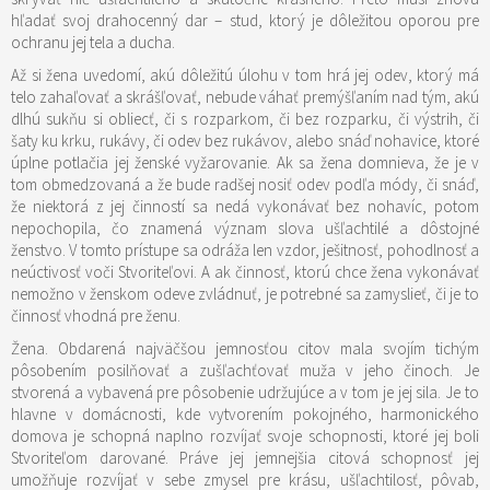
hľadať svoj drahocenný dar – stud, ktorý je dôležitou oporou pre
ochranu jej tela a ducha.
Až si žena uvedomí, akú dôležitú úlohu v tom hrá jej odev, ktorý má
telo zahaľovať a skrášľovať, nebude váhať premýšľaním nad tým, akú
dlhú sukňu si obliecť, či s rozparkom, či bez rozparku, či výstrih, či
šaty ku krku, rukávy, či odev bez rukávov, alebo snáď nohavice, ktoré
úplne potlačia jej ženské vyžarovanie. Ak sa žena domnieva, že je v
tom obmedzovaná a že bude radšej nosiť odev podľa módy, či snáď,
že niektorá z jej činností sa nedá vykonávať bez nohavíc, potom
nepochopila, čo znamená význam slova ušľachtilé a dôstojné
ženstvo. V tomto prístupe sa odráža len vzdor, ješitnosť, pohodlnosť a
neúctivosť voči Stvoriteľovi. A ak činnosť, ktorú chce žena vykonávať
nemožno v ženskom odeve zvládnuť, je potrebné sa zamyslieť, či je to
činnosť vhodná pre ženu.
Žena. Obdarená najväčšou jemnosťou citov mala svojím tichým
pôsobením posilňovať a zušľachťovať muža v jeho činoch. Je
stvorená a vybavená pre pôsobenie udržujúce a v tom je jej sila. Je to
hlavne v domácnosti, kde vytvorením pokojného, ​​harmonického
domova je schopná naplno rozvíjať svoje schopnosti, ktoré jej boli
Stvoriteľom darované. Práve jej jemnejšia citová schopnosť jej
umožňuje rozvíjať v sebe zmysel pre krásu, ušľachtilosť, pôvab,