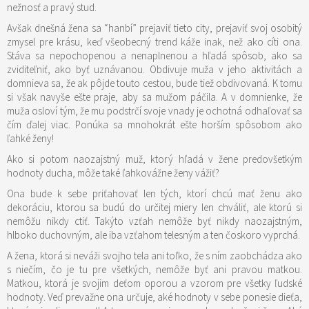
nežnosť a pravý stud.
Avšak dnešná žena sa “hanbí” prejaviť tieto city, prejaviť svoj osobitý
zmysel pre krásu, keď všeobecný trend káže inak, než ako cíti ona.
Stáva sa nepochopenou a nenaplnenou a hľadá spôsob, ako sa
zviditeľniť, ako byť uznávanou. Obdivuje muža v jeho aktivitách a
domnieva sa, že ak pôjde touto cestou, bude tiež obdivovaná. K tomu
si však navyše ešte praje, aby sa mužom páčila. A v domnienke, že
muža osloví tým, že mu podstrčí svoje vnady je ochotná odhaľovať sa
čím ďalej viac. Ponúka sa mnohokrát ešte horším spôsobom ako
ľahké ženy!
Ako si potom naozajstný muž, ktorý hľadá v žene predovšetkým
hodnoty ducha, môže také ľahkovážne ženy vážiť?
Ona bude k sebe priťahovať len tých, ktorí chcú mať ženu ako
dekoráciu, ktorou sa budú do určitej miery len chváliť, ale ktorú si
nemôžu nikdy ctiť. Takýto vzťah nemôže byť nikdy naozajstným,
hlboko duchovným, ale iba vzťahom telesným a ten čoskoro vyprchá.
A žena, ktorá si neváži svojho tela ani toľko, že s ním zaobchádza ako
s niečím, čo je tu pre všetkých, nemôže byť ani pravou matkou.
Matkou, ktorá je svojim deťom oporou a vzorom pre všetky ľudské
hodnoty. Veď prevažne ona určuje, aké hodnoty v sebe ponesie dieťa,