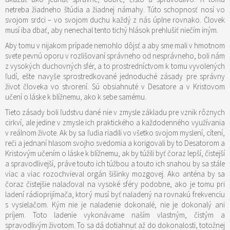
netreba žiadneho štúdia a žiadnej námahy. Túto schopnosť nosí vo
svojom srdci – vo svojom duchu každý z nás úplne rovnako. Človek
musí iba dbať, aby nenechal tento tichý hlások prehlušiť niečím iným.
Aby tomu v nijakom prípade nemohlo dôjsť a aby sme mali v hmotnom
svete pevnú oporu v rozlišovaní správneho od nesprávneho, boli nám
z vysokých duchovných sfér, a to prostredníctvom k tomu vyvolených
ľudí, ešte navyše sprostredkované jednoduché zásady pre správny
život človeka vo stvorení. Sú obsiahnuté v Desatore a v Kristovom
učení o láske k blížnemu, ako k sebe samému.
Tieto zásady boli ľudstvu dané nie v zmysle základu pre vznik rôznych
cirkví, ale jedine v zmysle ich praktického a každodenného využívania
v reálnom živote. Ak by sa ľudia riadili vo všetko svojom myslení, cítení,
reči a jednaní hlasom svojho svedomia a korigovali by to Desatorom a
Kristovým učením o láske k blížnemu, ak by túžili byť čoraz lepší, čistejší
a spravodlivejší, práve touto ich túžbou a touto ich snahou by sa stále
viac a viac rozochvieval orgán šišinky mozgovej. Ako anténa by sa
čoraz čistejšie nalaďoval na vysoké sféry podobne, ako je tomu pri
ladení rádioprijímača, ktorý musí byť naladený na rovnakú frekvenciu
s vysielačom. Kým nie je naladenie dokonalé, nie je dokonalý ani
príjem. Toto ladenie vykonávame naším vlastným, čistým a
spravodlivým životom. To sa dá dotiahnuť až do dokonalosti, totožnej