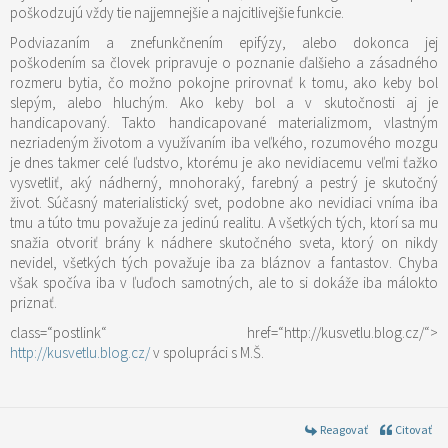
poškodzujú vždy tie najjemnejšie a najcitlivejšie funkcie.
Podviazaním a znefunkčnením epifýzy, alebo dokonca jej
poškodením sa človek pripravuje o poznanie ďalšieho a zásadného
rozmeru bytia, čo možno pokojne prirovnať k tomu, ako keby bol
slepým, alebo hluchým. Ako keby bol a v skutočnosti aj je
handicapovaný. Takto handicapované materializmom, vlastným
nezriadeným životom a využívaním iba veľkého, rozumového mozgu
je dnes takmer celé ľudstvo, ktorému je ako nevidiacemu veľmi ťažko
vysvetliť, aký nádherný, mnohoraký, farebný a pestrý je skutočný
život. Súčasný materialistický svet, podobne ako nevidiaci vníma iba
tmu a túto tmu považuje za jedinú realitu. A všetkých tých, ktorí sa mu
snažia otvoriť brány k nádhere skutočného sveta, ktorý on nikdy
nevidel, všetkých tých považuje iba za bláznov a fantastov. Chyba
však spočíva iba v ľuďoch samotných, ale to si dokáže iba málokto
priznať.
class=“postlink“ href=“http://kusvetlu.blog.cz/“>
http://kusvetlu.blog.cz/
v spolupráci s M.Š.
Reagovať
Citovať