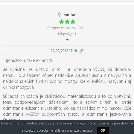
smilan
Zaregistroval sa v roku 2010
Príspevky: 81
22/03/2012 17:49
Tajomstvo ľudského mozgu
Je zvláštne, že ľudstvo, a to i pri dnešnom vývoji, sa doposiaľ
nenaučilo a takmer vôbec nedokáže využívať jednu z najvyšších a
najdokonalejších funkcií svojho mozgu. Ide o epifýzu, nazývanú aj
šišinka mozgová.
Súčasná civilizácia je civilizáciou materialistickou a to so všetkými,
tomu zodpovedajúcimi dôsledkami. No a jedným z nich je i tvrdé
odmietanie existencie všetkého, čo sa nachádza mimo hmoty. Čiže
odmietanie vyšších duchovných svetov a odmietanie jestvovania
Stvoriteľa.
Používaním tohto webu súhlasíte s uchovávaním
cookies
, ktoré používame na poskytovanie
Že tomu ale tak je a že tomu tak vôbec môže byť je spôsobené práve
služieb, prispôsobenie reklám a analýzu prenosov.
OK