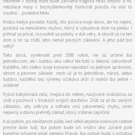
neunesie! V blízkej dobe bude zavŕšená tragická reťaz omylov a nič
netušiace masy v bezmyšlienkovitej horlivosti položia na múr tú
osudnú …poslednú tehlu.
Kristus kedysi povedal: Každý, kto počúva moje slovo, ale ho neplní,
podobá sa nemúdremu mužovi, ktorý si vybudoval dom na piesku. I
prihnal sa príval, rozvodnili sa potoky a duli vetry. A oborili sa na ten
dom a on sa zrútil, lebo nemal pevných základov. A jeho pád bol
veľký!
Tieto slová, vyrieknuté pred 2000 rokmi, nie sú určené iba
jednotlivcom, ale i ľudstvu ako celku! Ide totiž o železnú zákonitosť!
Každého, kto všetko svoje konanie nepostaví na jedinom správnom,
silnom a pevnom základe…nech už je to jednotlivec, národ, alebo
ľudstvo, každého bez výnimky očakáva skôr či neskôr iba jediné –
zrútenie!
Pyšná babylonská veža, čnejúca do nebies, nazývaná civilizáciou sa
zrúti a pochová v troskách svojich staviteľov. Zrúti sa až do samých
základov, aby odkryla a odhalia onú zakorenenú chybu, onen
nepevný a dávno prehnitý základ, ktorý zrútenie zapríčinil.
A až potom, po nevídanom páde, keď veľké utrpenie oceľovým radlom
preorie duše ľudí, iba potom bude ich vnútro ako zorané pole
konečne schopné prijať semeno Pravdy. Iba potom budú s ochotou