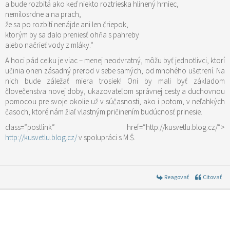
a bude rozbitá ako keď niekto roztrieska hlinený hrniec,
nemilosrdne a na prach,
že sa po rozbití nenájde ani len čriepok,
ktorým by sa dalo preniesť ohňa s pahreby
alebo načrieť vody z mláky.“
A hoci pád celku je viac – menej neodvratný, môžu byť jednotlivci, ktorí
učinia onen zásadný prerod v sebe samých, od mnohého ušetrení. Na
nich bude záležať miera trosiek! Oni by mali byť základom
človečenstva novej doby, ukazovateľom správnej cesty a duchovnou
pomocou pre svoje okolie už v súčasnosti, ako i potom, v neľahkých
časoch, ktoré nám žiaľ vlastným pričinením budúcnosť prinesie.
class=“postlink“ href=“http://kusvetlu.blog.cz/“>
http://kusvetlu.blog.cz/
v spolupráci s M.Š.
Reagovať
Citovať