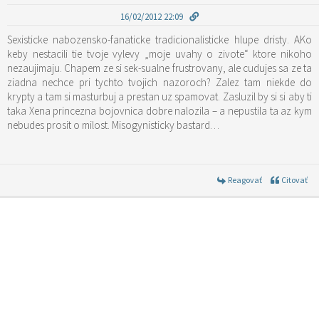
16/02/2012 22:09
Sexisticke nabozensko-fanaticke tradicionalisticke hlupe dristy. AKo
keby nestacili tie tvoje vylevy „moje uvahy o zivote“ ktore nikoho
nezaujimaju. Chapem ze si sek-sualne frustrovany, ale cudujes sa ze ta
ziadna nechce pri tychto tvojich nazoroch? Zalez tam niekde do
krypty a tam si masturbuj a prestan uz spamovat. Zasluzil by si si aby ti
taka Xena princezna bojovnica dobre nalozila – a nepustila ta az kym
nebudes prosit o milost. Misogynisticky bastard…
Reagovať
Citovať