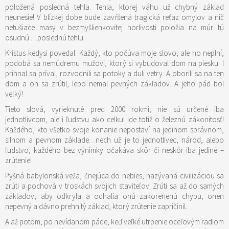
položená posledná tehla. Tehla, ktorej váhu už chybný základ
neunesie! V blízkej dobe bude zavŕšená tragická reťaz omylov a nič
netušiace masy v bezmyšlienkovitej horlivosti položia na múr tú
osudnú …poslednú tehlu.
Kristus kedysi povedal: Každý, kto počúva moje slovo, ale ho neplní,
podobá sa nemúdremu mužovi, ktorý si vybudoval dom na piesku. I
prihnal sa príval, rozvodnili sa potoky a duli vetry. A oborili sa na ten
dom a on sa zrútil, lebo nemal pevných základov. A jeho pád bol
veľký!
Tieto slová, vyrieknuté pred 2000 rokmi, nie sú určené iba
jednotlivcom, ale i ľudstvu ako celku! Ide totiž o železnú zákonitosť!
Každého, kto všetko svoje konanie nepostaví na jedinom správnom,
silnom a pevnom základe…nech už je to jednotlivec, národ, alebo
ľudstvo, každého bez výnimky očakáva skôr či neskôr iba jediné –
zrútenie!
Pyšná babylonská veža, čnejúca do nebies, nazývaná civilizáciou sa
zrúti a pochová v troskách svojich staviteľov. Zrúti sa až do samých
základov, aby odkryla a odhalia onú zakorenenú chybu, onen
nepevný a dávno prehnitý základ, ktorý zrútenie zapríčinil.
A až potom, po nevídanom páde, keď veľké utrpenie oceľovým radlom