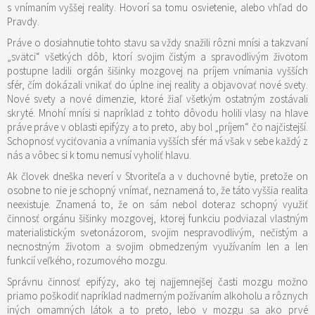
s vnímaním vyššej reality. Hovorí sa tomu osvietenie, alebo vhľad do
Pravdy.
Práve o dosiahnutie tohto stavu sa vždy snažili rôzni mnísi a takzvaní
„svätci“ všetkých dôb, ktorí svojim čistým a spravodlivým životom
postupne ladili orgán šišinky mozgovej na príjem vnímania vyšších
sfér, čím dokázali vnikať do úplne inej reality a objavovať nové svety.
Nové svety a nové dimenzie, ktoré žiaľ všetkým ostatným zostávali
skryté. Mnohí mnísi si napríklad z tohto dôvodu holili vlasy na hlave
práve práve v oblasti epifýzy a to preto, aby bol „príjem“ čo najčistejší.
Schopnosť vyciťovania a vnímania vyšších sfér má však v sebe každý z
nás a vôbec si k tomu nemusí vyholiť hlavu.
Ak človek dneška neverí v Stvoriteľa a v duchovné bytie, pretože on
osobne to nie je schopný vnímať, neznamená to, že táto vyššia realita
neexistuje. Znamená to, že on sám nebol doteraz schopný využiť
činnosť orgánu šišinky mozgovej, ktorej funkciu podviazal vlastným
materialistickým svetonázorom, svojim nespravodlivým, nečistým a
necnostným životom a svojim obmedzeným využívaním len a len
funkcií veľkého, rozumového mozgu.
Správnu činnosť epifýzy, ako tej najjemnejšej časti mozgu možno
priamo poškodiť napríklad nadmerným požívaním alkoholu a rôznych
iných omamných látok a to preto, lebo v mozgu sa ako prvé