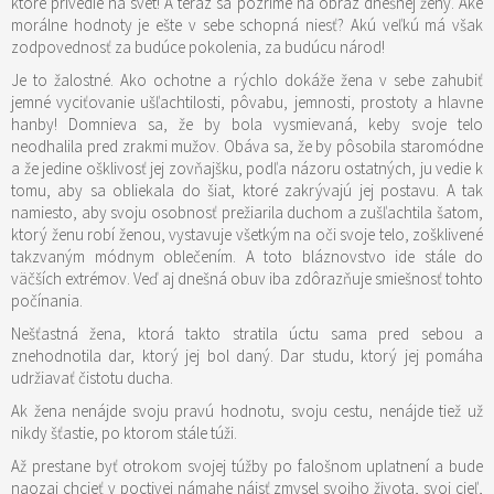
ktoré privedie na svet! A teraz sa pozrime na obraz dnešnej ženy. Aké
morálne hodnoty je ešte v sebe schopná niesť? Akú veľkú má však
zodpovednosť za budúce pokolenia, za budúcu národ!
Je to žalostné. Ako ochotne a rýchlo dokáže žena v sebe zahubiť
jemné vyciťovanie ušľachtilosti, pôvabu, jemnosti, prostoty a hlavne
hanby! Domnieva sa, že by bola vysmievaná, keby svoje telo
neodhalila pred zrakmi mužov. Obáva sa, že by pôsobila staromódne
a že jedine ošklivosť jej zovňajšku, podľa názoru ostatných, ju vedie k
tomu, aby sa obliekala do šiat, ktoré zakrývajú jej postavu. A tak
namiesto, aby svoju osobnosť prežiarila duchom a zušľachtila šatom,
ktorý ženu robí ženou, vystavuje všetkým na oči svoje telo, zošklivené
takzvaným módnym oblečením. A toto bláznovstvo ide stále do
väčších extrémov. Veď aj dnešná obuv iba zdôrazňuje smiešnosť tohto
počínania.
Nešťastná žena, ktorá takto stratila úctu sama pred sebou a
znehodnotila dar, ktorý jej bol daný. Dar studu, ktorý jej pomáha
udržiavať čistotu ducha.
Ak žena nenájde svoju pravú hodnotu, svoju cestu, nenájde tiež už
nikdy šťastie, po ktorom stále túži.
Až prestane byť otrokom svojej túžby po falošnom uplatnení a bude
naozaj chcieť v poctivej námahe nájsť zmysel svojho života, svoj cieľ,