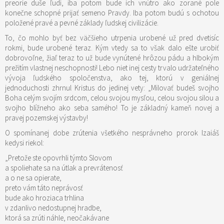
preorie duše ľudí, iba potom bude ich vnútro ako zorané pole
konečne schopné prijať semeno Pravdy. Iba potom budú s ochotou
položené pravé a pevné základy ľudskej civilizácie.
To, čo mohlo byť bez väčšieho utrpenia urobené už pred dvetisíc
rokmi, bude urobené teraz. Kým vtedy sa to však dalo ešte urobiť
dobrovoľne, žiaľ teraz to už bude vynútené hrôzou pádu a hlbokým
prežitím vlastnej neschopnosti! Lebo niet inej cesty trvalo udržateľného
vývoja ľudského spoločenstva, ako tej, ktorú v geniálnej
jednoduchosti zhrnul Kristus do jedinej vety: „Milovať budeš svojho
Boha celým svojím srdcom, celou svojou mysľou, celou svojou silou a
svojho blížneho ako seba samého! To je základný kameň novej a
pravej pozemskej výstavby!
O spomínanej dobe zrútenia všetkého nesprávneho prorok Izaiáš
kedysi riekol:
„Pretože ste opovrhli týmto Slovom
a spoliehate sa na útlak a prevrátenosť
a o ne sa opierate,
preto vám táto neprávosť
bude ako hroziaca trhlina
v zdanlivo nedostupnej hradbe,
ktorá sa zrúti náhle, neočakávane