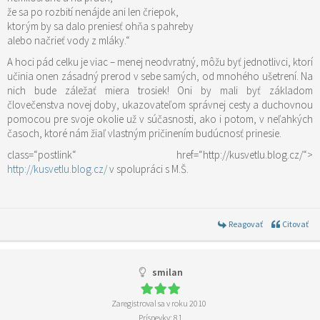
že sa po rozbití nenájde ani len čriepok,
ktorým by sa dalo preniesť ohňa s pahreby
alebo načrieť vody z mláky.“
A hoci pád celku je viac – menej neodvratný, môžu byť jednotlivci, ktorí
učinia onen zásadný prerod v sebe samých, od mnohého ušetrení. Na
nich bude záležať miera trosiek! Oni by mali byť základom
človečenstva novej doby, ukazovateľom správnej cesty a duchovnou
pomocou pre svoje okolie už v súčasnosti, ako i potom, v neľahkých
časoch, ktoré nám žiaľ vlastným pričinením budúcnosť prinesie.
class=“postlink“ href=“http://kusvetlu.blog.cz/“>
http://kusvetlu.blog.cz/
v spolupráci s M.Š.
Reagovať
Citovať
smilan
Zaregistroval sa v roku 2010
Príspevky: 81