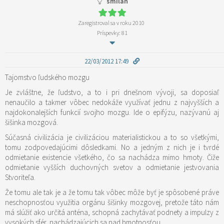
smilan
Zaregistroval sa v roku 2010
Príspevky: 81
22/03/2012 17:49
Tajomstvo ľudského mozgu
Je zvláštne, že ľudstvo, a to i pri dnešnom vývoji, sa doposiaľ
nenaučilo a takmer vôbec nedokáže využívať jednu z najvyšších a
najdokonalejších funkcií svojho mozgu. Ide o epifýzu, nazývanú aj
šišinka mozgová.
Súčasná civilizácia je civilizáciou materialistickou a to so všetkými,
tomu zodpovedajúcimi dôsledkami. No a jedným z nich je i tvrdé
odmietanie existencie všetkého, čo sa nachádza mimo hmoty. Čiže
odmietanie vyšších duchovných svetov a odmietanie jestvovania
Stvoriteľa.
Že tomu ale tak je a že tomu tak vôbec môže byť je spôsobené práve
neschopnosťou využitia orgánu šišinky mozgovej, pretože táto nám
má slúžiť ako určitá anténa, schopná zachytávať podnety a impulzy z
vysokých sfér, nachádzajúcich sa nad hmotnosťou.