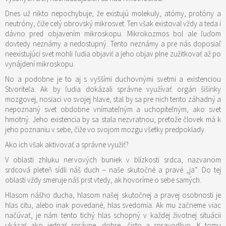
Dnes už nikto nepochybuje, že existujú molekuly, atómy, protóny a
neutróny, čiže celý obrovský mikrosvet. Ten však existoval vždy a teda i
dávno pred objavením mikroskopu. Mikrokozmos bol ale ľuďom
dovtedy neznámy a nedostupný. Tento neznámy a pre nás doposiaľ
neexistujúci svet mohli ľudia objaviť a jeho objav plne zužitkovať až po
vynájdení mikroskopu.
No a podobne je to aj s vyššími duchovnými svetmi a existenciou
Stvoriteľa. Ak by ľudia dokázali správne využívať orgán šišinky
mozgovej, nosiaci vo svojej hlave, stal by sa pre nich tento záhadný a
nepoznaný svet obdobne vnímateľným a uchopiteľným, ako svet
hmotný. Jeho existencia by sa stala nezvratnou, pretože človek má k
jeho poznaniu v sebe, čiže vo svojom mozgu všetky predpoklady.
Ako ich však aktivovať a správne využiť?
V oblasti zhluku nervových buniek v blízkosti srdca, nazvanom
srdcová pleteň sídli náš duch – naše skutočné a pravé „ja“. Do tej
oblasti vždy smeruje náš prst vtedy, ak hovoríme o sebe samých.
Hlasom nášho ducha, hlasom našej skutočnej a pravej osobnosti je
hlas citu, alebo inak povedané, hlas svedomia. Ak mu začneme viac
načúvať, je nám tento tichý hlas schopný v každej životnej situácii
ukázať ako jednať správne, dobre, čisto a spravodlivo. K tomu