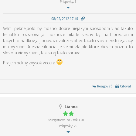
Príspevky: 3
08/02/2012 17:49
Velmi pekne,bolo by mozno dobre niejakym sposobom viac takuto
tematiku rozsirovat,a moznoze mlade slecny by nad precitanim
takychto riadkov,a j pouvazovali-ze vobec taketo slovo existuje,a aky
ma vyznam.Dnesna situacia je velmi zla,ale ktore dievca pozna to
slovo,a vie vyznam,-tak sa aj takto sprava.
Prajem pekny zvysok vecera
Reagovať
Citovať
Lianna
Zaregistroval sa v roku 2011
Príspevky: 29