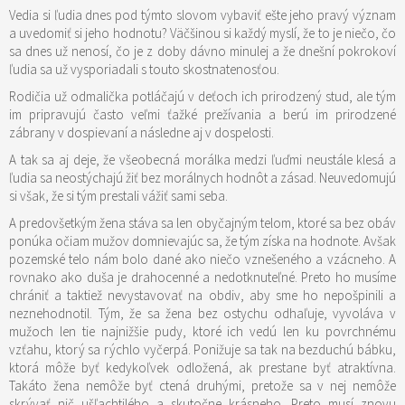
Vedia si ľudia dnes pod týmto slovom vybaviť ešte jeho pravý význam
a uvedomiť si jeho hodnotu? Väčšinou si každý myslí, že to je niečo, čo
sa dnes už nenosí, čo je z doby dávno minulej a že dnešní pokrokoví
ľudia sa už vysporiadali s touto skostnatenosťou.
Rodičia už odmalička potláčajú v deťoch ich prirodzený stud, ale tým
im pripravujú často veľmi ťažké prežívania a berú im prirodzené
zábrany v dospievaní a následne aj v dospelosti.
A tak sa aj deje, že všeobecná morálka medzi ľuďmi neustále klesá a
ľudia sa neostýchajú žiť bez morálnych hodnôt a zásad. Neuvedomujú
si však, že si tým prestali vážiť sami seba.
A predovšetkým žena stáva sa len obyčajným telom, ktoré sa bez obáv
ponúka očiam mužov domnievajúc sa, že tým získa na hodnote. Avšak
pozemské telo nám bolo dané ako niečo vznešeného a vzácneho. A
rovnako ako duša je drahocenné a nedotknuteľné. Preto ho musíme
chrániť a taktiež nevystavovať na obdiv, aby sme ho nepošpinili a
neznehodnotil. Tým, že sa žena bez ostychu odhaľuje, vyvoláva v
mužoch len tie najnižšie pudy, ktoré ich vedú len ku povrchnému
vzťahu, ktorý sa rýchlo vyčerpá. Ponižuje sa tak na bezduchú bábku,
ktorá môže byť kedykoľvek odložená, ak prestane byť atraktívna.
Takáto žena nemôže byť ctená druhými, pretože sa v nej nemôže
skrývať nič ušľachtilého a skutočne krásneho. Preto musí znovu