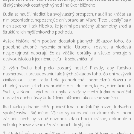
či akýchkoľvek ostatných výhod i na úkor blížneho.
Ľudia sa naučili hľadieť iba svoj vlastný prospech, naučili sa kráčať za
ním bezohľadne, nepozerajúc ani vpravo ani vľavo. Tieto „ideály“ sa v
nich zakorenili tak hlboko, že je nimi poznačený už samotný zrod a
štruktúra ich myšlienkového pochodu.
Avšak história nám podáva dostatok pádnych dôkazov toho, čo
podobné zhubné myslenie prináša. Utrpenie, rozvrat a hlodavá
nespokojnosť naberajú čoraz väčšie obrátky a všetko smeruje s
desivou istotou k jedinému cieľu – k sebazničeniu!
Z výšin Svetla bol preto zoslaný nositeľ Pravdy, aby ľudstvo
nasmeroval k prebudovaniu falošných základov toho, čo oni nazývali
civilizáciou. Jeho rada bola jednoduchá; bezmedznú dôveru v
chladný rozum je treba nahradiť citom – duchom, to jest, orientáciou k
Svetlu; k Bohu – východisku bytia a vzťahy medzi ľuďmi odporúčal
upraviť v duchu lásky ku každému blížnemu ako k sebe samému.
Iba takéto jednanie môže priniesť trvalo udržateľný rozvoj ľudského
spoločenstva. Nič iného! Všetko vybudované na akomkoľvek inom
základe, nech by sa už navonok zdalo hoci i krásne, dokonalé a
veľkolepé nesie v sebe už v základoch skrytý pád.
Žiaľ ľudská pýcha a domýšľavosť sa snažila vyhnúť tomuto jedinému