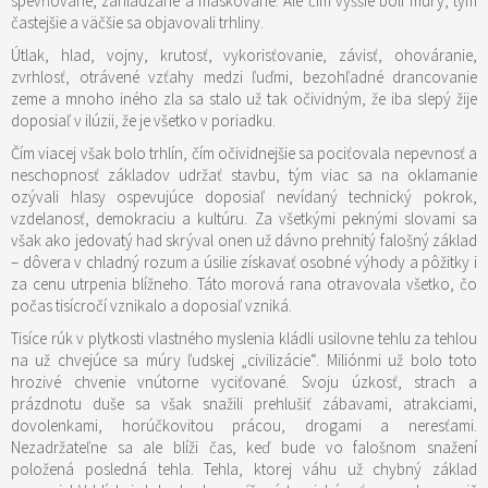
spevňované, zahládzané a maskované. Ale čím vyššie boli múry, tým
častejšie a väčšie sa objavovali trhliny.
Útlak, hlad, vojny, krutosť, vykorisťovanie, závisť, ohováranie,
zvrhlosť, otrávené vzťahy medzi ľuďmi, bezohľadné drancovanie
zeme a mnoho iného zla sa stalo už tak očividným, že iba slepý žije
doposiaľ v ilúzii, že je všetko v poriadku.
Čím viacej však bolo trhlín, čím očividnejšie sa pociťovala nepevnosť a
neschopnosť základov udržať stavbu, tým viac sa na oklamanie
ozývali hlasy ospevujúce doposiaľ nevídaný technický pokrok,
vzdelanosť, demokraciu a kultúru. Za všetkými peknými slovami sa
však ako jedovatý had skrýval onen už dávno prehnitý falošný základ
– dôvera v chladný rozum a úsilie získavať osobné výhody a pôžitky i
za cenu utrpenia blížneho. Táto morová rana otravovala všetko, čo
počas tisícročí vznikalo a doposiaľ vzniká.
Tisíce rúk v plytkosti vlastného myslenia kládli usilovne tehlu za tehlou
na už chvejúce sa múry ľudskej „civilizácie“. Miliónmi už bolo toto
hrozivé chvenie vnútorne vyciťované. Svoju úzkosť, strach a
prázdnotu duše sa však snažili prehlušiť zábavami, atrakciami,
dovolenkami, horúčkovitou prácou, drogami a neresťami.
Nezadržateľne sa ale blíži čas, keď bude vo falošnom snažení
položená posledná tehla. Tehla, ktorej váhu už chybný základ