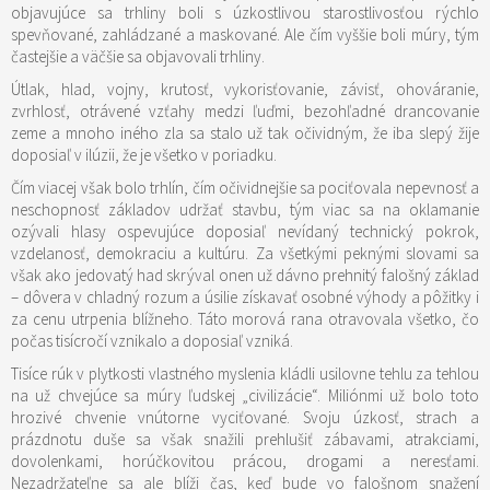
objavujúce sa trhliny boli s úzkostlivou starostlivosťou rýchlo
spevňované, zahládzané a maskované. Ale čím vyššie boli múry, tým
častejšie a väčšie sa objavovali trhliny.
Útlak, hlad, vojny, krutosť, vykorisťovanie, závisť, ohováranie,
zvrhlosť, otrávené vzťahy medzi ľuďmi, bezohľadné drancovanie
zeme a mnoho iného zla sa stalo už tak očividným, že iba slepý žije
doposiaľ v ilúzii, že je všetko v poriadku.
Čím viacej však bolo trhlín, čím očividnejšie sa pociťovala nepevnosť a
neschopnosť základov udržať stavbu, tým viac sa na oklamanie
ozývali hlasy ospevujúce doposiaľ nevídaný technický pokrok,
vzdelanosť, demokraciu a kultúru. Za všetkými peknými slovami sa
však ako jedovatý had skrýval onen už dávno prehnitý falošný základ
– dôvera v chladný rozum a úsilie získavať osobné výhody a pôžitky i
za cenu utrpenia blížneho. Táto morová rana otravovala všetko, čo
počas tisícročí vznikalo a doposiaľ vzniká.
Tisíce rúk v plytkosti vlastného myslenia kládli usilovne tehlu za tehlou
na už chvejúce sa múry ľudskej „civilizácie“. Miliónmi už bolo toto
hrozivé chvenie vnútorne vyciťované. Svoju úzkosť, strach a
prázdnotu duše sa však snažili prehlušiť zábavami, atrakciami,
dovolenkami, horúčkovitou prácou, drogami a neresťami.
Nezadržateľne sa ale blíži čas, keď bude vo falošnom snažení