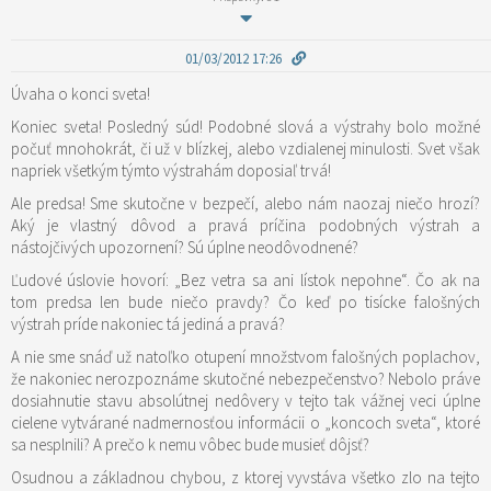
01/03/2012 17:26
Úvaha o konci sveta!
Koniec sveta! Posledný súd! Podobné slová a výstrahy bolo možné
počuť mnohokrát, či už v blízkej, alebo vzdialenej minulosti. Svet však
napriek všetkým týmto výstrahám doposiaľ trvá!
Ale predsa! Sme skutočne v bezpečí, alebo nám naozaj niečo hrozí?
Aký je vlastný dôvod a pravá príčina podobných výstrah a
nástojčivých upozornení? Sú úplne neodôvodnené?
Ľudové úslovie hovorí: „Bez vetra sa ani lístok nepohne“. Čo ak na
tom predsa len bude niečo pravdy? Čo keď po tisícke falošných
výstrah príde nakoniec tá jediná a pravá?
A nie sme snáď už natoľko otupení množstvom falošných poplachov,
že nakoniec nerozpoznáme skutočné nebezpečenstvo? Nebolo práve
dosiahnutie stavu absolútnej nedôvery v tejto tak vážnej veci úplne
cielene vytvárané nadmernosťou informácii o „koncoch sveta“, ktoré
sa nesplnili? A prečo k nemu vôbec bude musieť dôjsť?
Osudnou a základnou chybou, z ktorej vyvstáva všetko zlo na tejto