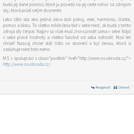
budú jej dané pomoci, ktoré ju povedú na jej ceste nahor za zdrojom
sily, ktorá prúdi celým stvorením.
Lebo táto sila ako jediná dáva duši pokoj, mier, harmóniu, šťastie,
pomoc a lásku. To všetko môže žena tiež v sebe niesť, ak bude z tohto
zdroja sily čerpať. Najprv sa však musí znovuzrodiť sama v sebe. Nájsť
v sebe pravé hodnoty a všetko falošné od seba odhodiť. Musí len
chcieť! Naozaj chcieť stáť čisto vo stvorení a byť ženou, ktorá si
zasluhuje niesť toto meno.
M.Š v spolupráci s
class=“postlink“ href=“http://www.os-obroda.cz/“>
http://www.os-obroda.cz/
Reagovať
Citovať