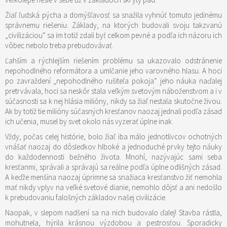
Žiaľ ľudská pýcha a domýšľavosť sa snažila vyhnúť tomuto jedinému
správnemu riešeniu. Základy, na ktorých budovali svoju takzvanú
„civilizáciou“ sa im totiž zdali byť celkom pevné a podľa ich názoru ich
vôbec nebolo treba prebudovávať.
Ľahším a rýchlejším riešením problému sa ukazovalo odstránenie
nepohodlného reformátora a umlčanie jeho varovného hlasu. A hoci
po zavraždení „nepohodlného rušiteľa pokoja“ jeho náuka naďalej
pretrvávala, hoci sa neskôr stala veľkým svetovým náboženstvom a i v
súčasnosti sa k nej hlásia milióny, nikdy sa žiaľ nestala skutočne živou.
Ak by totiž tie milióny súčasných kresťanov naozaj jednali podľa zásad
ich učenia, musel by svet okolo nás vyzerať úplne inak.
Vždy, počas celej histórie, bolo žiaľ iba málo jednotlivcov ochotných
vnášať naozaj do dôsledkov hlboké a jednoduché prvky tejto náuky
do každodennosti bežného života. Mnohí, nazývajúc sami seba
kresťanmi, správali a správajú sa reálne podľa úplne odlišných zásad.
A keďže menšina naozaj úprimne sa snažiaca kresťanstvo žiť nemohla
mať nikdy vplyv na veľké svetové dianie, nemohlo dôjsť a ani nedošlo
k prebudovaniu falošných základov našej civilizácie.
Naopak, v slepom nadšení sa na nich budovalo ďalej! Stavba rástla,
mohutnela, hýrila krásnou výzdobou a pestrosťou. Sporadicky