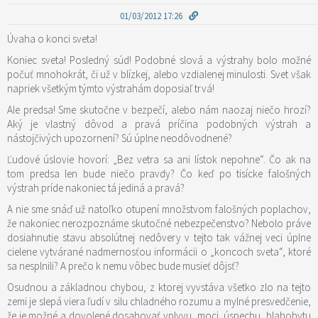
01/03/2012 17:26
Úvaha o konci sveta!
Koniec sveta! Posledný súd! Podobné slová a výstrahy bolo možné
počuť mnohokrát, či už v blízkej, alebo vzdialenej minulosti. Svet však
napriek všetkým týmto výstrahám doposiaľ trvá!
Ale predsa! Sme skutočne v bezpečí, alebo nám naozaj niečo hrozí?
Aký je vlastný dôvod a pravá príčina podobných výstrah a
nástojčivých upozornení? Sú úplne neodôvodnené?
Ľudové úslovie hovorí: „Bez vetra sa ani lístok nepohne“. Čo ak na
tom predsa len bude niečo pravdy? Čo keď po tisícke falošných
výstrah príde nakoniec tá jediná a pravá?
A nie sme snáď už natoľko otupení množstvom falošných poplachov,
že nakoniec nerozpoznáme skutočné nebezpečenstvo? Nebolo práve
dosiahnutie stavu absolútnej nedôvery v tejto tak vážnej veci úplne
cielene vytvárané nadmernosťou informácii o „koncoch sveta“, ktoré
sa nesplnili? A prečo k nemu vôbec bude musieť dôjsť?
Osudnou a základnou chybou, z ktorej vyvstáva všetko zlo na tejto
zemi je slepá viera ľudí v silu chladného rozumu a mylné presvedčenie,
že je možné a dovolené dosahovať vplyvu, moci, úspechu, blahobytu