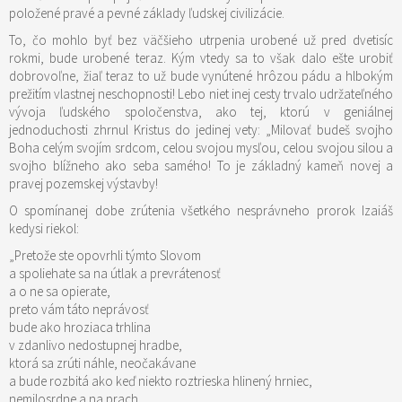
položené pravé a pevné základy ľudskej civilizácie.
To, čo mohlo byť bez väčšieho utrpenia urobené už pred dvetisíc
rokmi, bude urobené teraz. Kým vtedy sa to však dalo ešte urobiť
dobrovoľne, žiaľ teraz to už bude vynútené hrôzou pádu a hlbokým
prežitím vlastnej neschopnosti! Lebo niet inej cesty trvalo udržateľného
vývoja ľudského spoločenstva, ako tej, ktorú v geniálnej
jednoduchosti zhrnul Kristus do jedinej vety: „Milovať budeš svojho
Boha celým svojím srdcom, celou svojou mysľou, celou svojou silou a
svojho blížneho ako seba samého! To je základný kameň novej a
pravej pozemskej výstavby!
O spomínanej dobe zrútenia všetkého nesprávneho prorok Izaiáš
kedysi riekol:
„Pretože ste opovrhli týmto Slovom
a spoliehate sa na útlak a prevrátenosť
a o ne sa opierate,
preto vám táto neprávosť
bude ako hroziaca trhlina
v zdanlivo nedostupnej hradbe,
ktorá sa zrúti náhle, neočakávane
a bude rozbitá ako keď niekto roztrieska hlinený hrniec,
nemilosrdne a na prach,