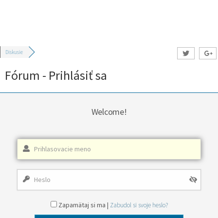
Diskusie
Fórum - Prihlásiť sa
Welcome!
Zapamätaj si ma |
Zabudol si svoje heslo?