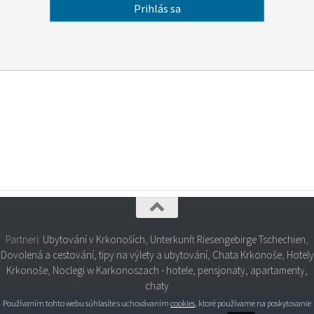
Partneri:
Ubytování v Krkonoších
,
Unterkunft Riesengebirge Tschechien
,
Dovolená a cestování, tipy na výlety a ubytování
,
Chata Krkonoše
,
Hotely
Krkonoše
,
Noclegi w Karkonoszach - hotele, pensjonaty, apartamenty,
chaty
Používaním tohto webu súhlasíte s uchovávaním
cookies
, ktoré používame na poskytovanie