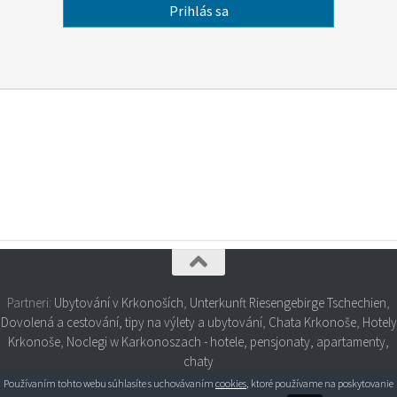
Partneri:
Ubytování v Krkonoších
,
Unterkunft Riesengebirge Tschechien
,
Dovolená a cestování, tipy na výlety a ubytování
,
Chata Krkonoše
,
Hotely
Krkonoše
,
Noclegi w Karkonoszach - hotele, pensjonaty, apartamenty,
chaty
Používaním tohto webu súhlasíte s uchovávaním
cookies
, ktoré používame na poskytovanie