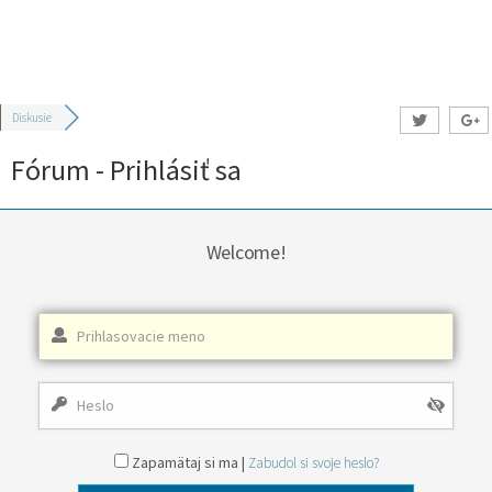
Diskusie
Fórum - Prihlásiť sa
Welcome!
Zapamätaj si ma |
Zabudol si svoje heslo?